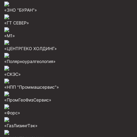
Скреперы механические
«ЗНО "БУРАН"»
Штанголовки
«ГТ СЕВЕР»
Удочки ловильные
«М1»
Труболовки
Шламометаллоуловитель ШМУ
«ЦЕНТРГЕКО ХОЛДИНГ»
Обурочный комплекс ОК
«Полярноуралгеология»
Фрезеры торцевые с фрезерующей воронкой и с
заводным зубом
«СКЭС»
Магнитные ловители
«НПП "Проммашсервис"»
Фрезеры арбузообразные
«ПромГеоФизСервис»
Фрезеры стартово-оконные
«Форс»
Печати свинцовые
Калибраторы расширители
«ГазЛизингТэк»
Фрезеры Барракуда