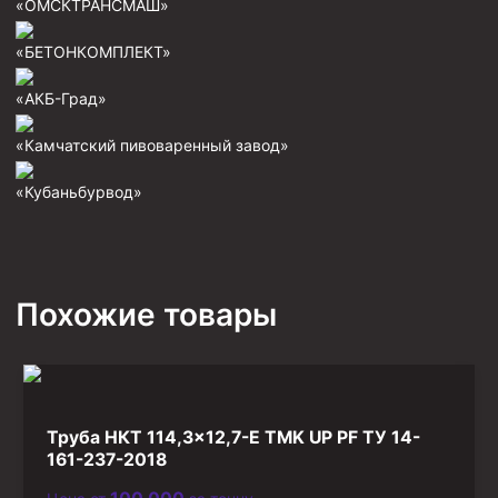
«ОМСКТРАНСМАШ»
Фрезеры пилотные
«БЕТОНКОМПЛЕКТ»
Райберы конусные
«АКБ-Град»
Фрезеры кольцевые
Фрезеры-долота торцевые
«Камчатский пивоваренный завод»
Ключи
«Кубаньбурвод»
Фрезерующие инструменты
Клинья — отклонители
Метчики ловильные
Похожие товары
Колокола ловильные
Быстроразъёмные соединения (БРС)
Рукава буровые
Труба НКТ 114,3×12,7-Е TMK UP PF ТУ 14-
Стропы
161-237-2018
Стропы канатные ВК