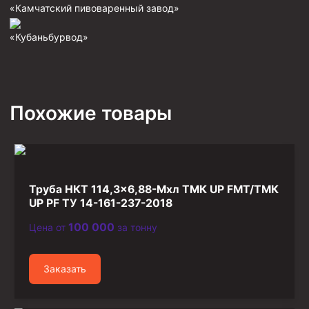
«Камчатский пивоваренный завод»
Фрезеры пилотные
«Кубаньбурвод»
Райберы конусные
Фрезеры кольцевые
Фрезеры-долота торцевые
Похожие товары
Ключи
Фрезерующие инструменты
Клинья — отклонители
Метчики ловильные
Труба НКТ 114,3×6,88-Мхл ТМК UP FMT/ТМК
Колокола ловильные
UP PF ТУ 14-161-237-2018
100 000
Цена от
за тонну
Быстроразъёмные соединения (БРС)
Рукава буровые
Заказать
Стропы
Стропы канатные ВК