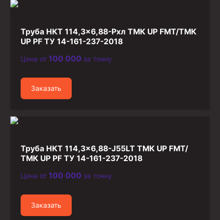
Стропы канатные
Стропы текстильные
Труба НКТ 114,3×6,88-Рхл ТМК UP FMT/ТМК
Стропы цепные
UP PF ТУ 14-161-237-2018
100 000
Цена от
за тонну
Канаты стальные
Элементы линии обвязки
Заказать
Труба НКТ 114,3×6,88-J55LT ТМК UP FMT/
ТМК UP PF ТУ 14-161-237-2018
100 000
Цена от
за тонну
Заказать