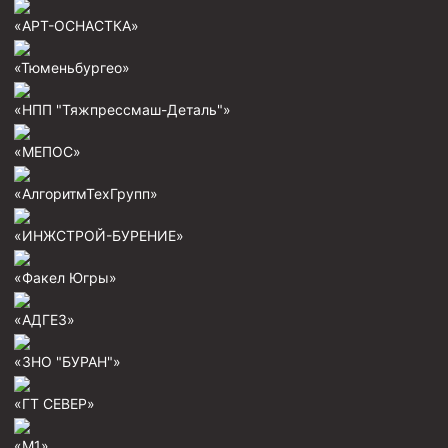
Пробки цементировочные
«АРТ-ОСНАСТКА»
Скребки корончатые СК и тросовые СТ
«Тюменьбургео»
Центраторы колонные
«НПП "Тяжпрессмаш-Деталь"»
Герметизаторы устьевые
«МЕПОС»
Башмаки колонные
«АлгоритмТехГрупп»
Инструмент для бурения и КРС (ловильный, аварийный)
Перья для резки кабеля
«ИНЖСТРОЙ-БУРЕНИЕ»
Шаблоны колонные
«Факел Югры»
Перья гидромониторные
«АДГЕЗ»
Пауки гидравлические
«ЗНО "БУРАН"»
Пауки механические
Желонки
«ГТ СЕВЕР»
Ерши механические
«М1»