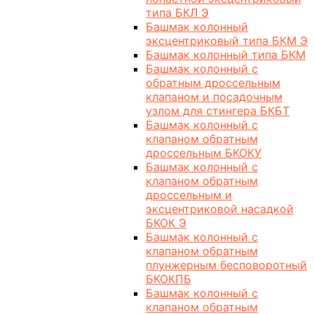
типа БКЛ Э
Башмак колонный
эксцентриковый типа БКМ Э
Башмак колонный типа БКМ
Башмак колонный с
обратным дроссельным
клапаном и посадочным
узлом для стингера БКБТ
Башмак колонный с
клапаном обратным
дроссельным БКОКУ
Башмак колонный с
клапаном обратным
дроссельным и
эксцентриковой насадкой
БКОК Э
Башмак колонный с
клапаном обратным
плунжерным бесповоротный
БКОКПБ
Башмак колонный с
клапаном обратным