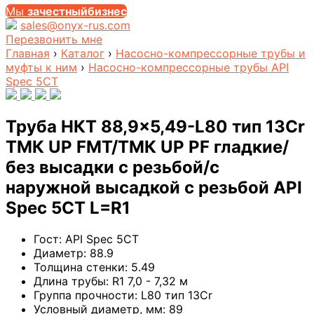
Мы
за
честныйбизнес
sales@onyx-rus.com
Перезвонить мне
Главная
›
Каталог
›
Насосно-компрессорные трубы и
муфты к ним
›
Насосно-компрессорные трубы API
Spec 5CT
Труба НКТ 88,9×5,49-L80 тип 13Cr
ТМК UP FMT/ТМК UP PF гладкие/
без высадки с резьбой/с
наружной высадкой с резьбой API
Spec 5CT L=R1
Гост:
API Spec 5CT
Диаметр:
88.9
Толщина стенки:
5.49
Длина трубы:
R1 7,0 - 7,32 м
Группа прочности:
L80 тип 13Cr
Условный диаметр, мм:
89