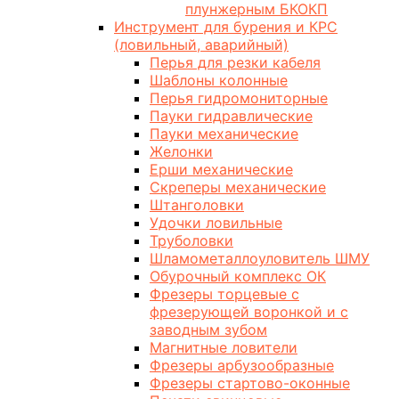
плунжерным БКОКП
Инструмент для бурения и КРС
(ловильный, аварийный)
Перья для резки кабеля
Шаблоны колонные
Перья гидромониторные
Пауки гидравлические
Пауки механические
Желонки
Ерши механические
Скреперы механические
Штанголовки
Удочки ловильные
Труболовки
Шламометаллоуловитель ШМУ
Обурочный комплекс ОК
Фрезеры торцевые с
фрезерующей воронкой и с
заводным зубом
Магнитные ловители
Фрезеры арбузообразные
Фрезеры стартово-оконные