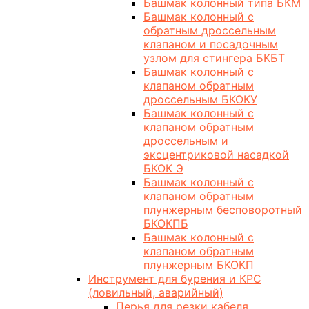
Башмак колонный типа БКМ
Башмак колонный с
обратным дроссельным
клапаном и посадочным
узлом для стингера БКБТ
Башмак колонный с
клапаном обратным
дроссельным БКОКУ
Башмак колонный с
клапаном обратным
дроссельным и
эксцентриковой насадкой
БКОК Э
Башмак колонный с
клапаном обратным
плунжерным бесповоротный
БКОКПБ
Башмак колонный с
клапаном обратным
плунжерным БКОКП
Инструмент для бурения и КРС
(ловильный, аварийный)
Перья для резки кабеля