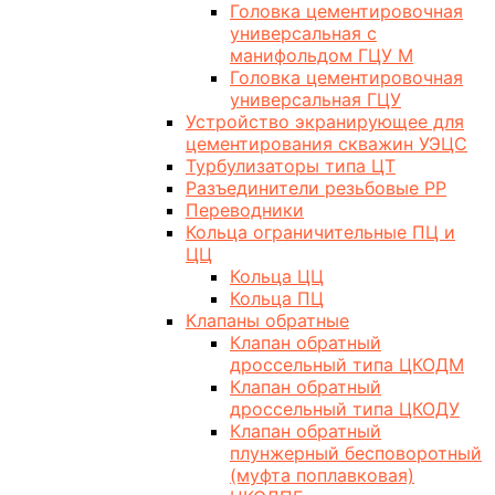
Головка цементировочная
универсальная с
манифольдом ГЦУ М
Головка цементировочная
универсальная ГЦУ
Устройство экранирующее для
цементирования скважин УЭЦС
Турбулизаторы типа ЦТ
Разъединители резьбовые РР
Переводники
Кольца ограничительные ПЦ и
ЦЦ
Кольца ЦЦ
Кольца ПЦ
Клапаны обратные
Клапан обратный
дроссельный типа ЦКОДМ
Клапан обратный
дроссельный типа ЦКОДУ
Клапан обратный
плунжерный бесповоротный
(муфта поплавковая)