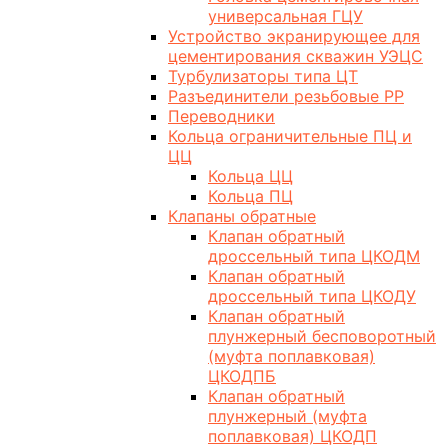
универсальная ГЦУ
Устройство экранирующее для
цементирования скважин УЭЦС
Турбулизаторы типа ЦТ
Разъединители резьбовые РР
Переводники
Кольца ограничительные ПЦ и
ЦЦ
Кольца ЦЦ
Кольца ПЦ
Клапаны обратные
Клапан обратный
дроссельный типа ЦКОДМ
Клапан обратный
дроссельный типа ЦКОДУ
Клапан обратный
плунжерный бесповоротный
(муфта поплавковая)
ЦКОДПБ
Клапан обратный
плунжерный (муфта
поплавковая) ЦКОДП