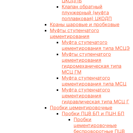
ЦКОДПБ
Клапан обратный
плунжерный (муфта
поплавковая) ЦКОДП
Краны шаровые и пробковые
Муфты ступенчатого
цементирования
Муфта ступечатого
цементирования типа МСЦЭ
Муфты ступенчатого
цементирования
гидромеханическая типа
МСЦ ГМ
Муфта ступенчатого
цементирования типа МСЦ
Муфта ступенчатого
цементирования
гидравлическая типа МСЦ Г
Пробки цементировочные
Пробки ПЦВ БП и ПЦН БП
Пробки
цементировочные
беспроворотные ПЦВ