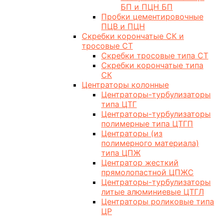
БП и ПЦН БП
Пробки цементировочные
ПЦВ и ПЦН
Скребки корончатые СК и
тросовые СТ
Скребки тросовые типа СТ
Скребки корончатые типа
СК
Центраторы колонные
Центраторы-турбулизаторы
типа ЦТГ
Центраторы-турбулизаторы
полимерные типа ЦТГП
Центраторы (из
полимерного материала)
типа ЦПЖ
Центратор жесткий
прямолопастной ЦПЖС
Центраторы-турбулизаторы
литые алюминиевые ЦТГЛ
Центраторы роликовые типа
ЦР