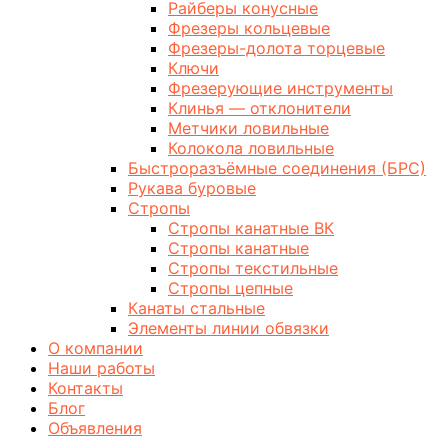
Райберы конусные
Фрезеры кольцевые
Фрезеры-долота торцевые
Ключи
Фрезерующие инструменты
Клинья — отклонители
Метчики ловильные
Колокола ловильные
Быстроразъёмные соединения (БРС)
Рукава буровые
Стропы
Стропы канатные ВК
Стропы канатные
Стропы текстильные
Стропы цепные
Канаты стальные
Элементы линии обвязки
О компании
Наши работы
Контакты
Блог
Объявления