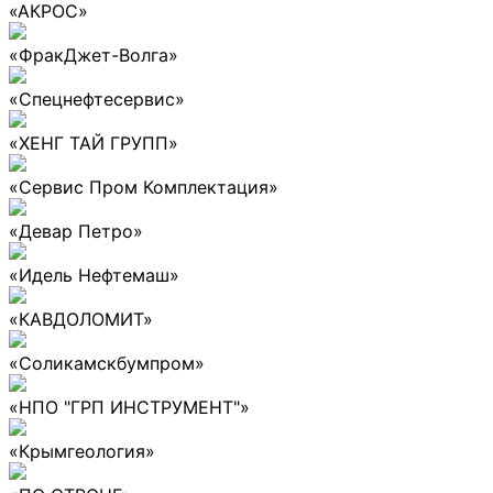
«АКРОС»
«ФракДжет-Волга»
«Спецнефтесервис»
«ХЕНГ ТАЙ ГРУПП»
«Сервис Пром Комплектация»
«Девар Петро»
«Идель Нефтемаш»
«КАВДОЛОМИТ»
«Соликамскбумпром»
«НПО "ГРП ИНСТРУМЕНТ"»
«Крымгеология»