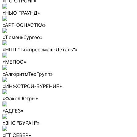
«ПО СТРОНГ»
«НЬЮ ГРАУНД»
«АРТ-ОСНАСТКА»
«Тюменьбургео»
«НПП "Тяжпрессмаш-Деталь"»
«МЕПОС»
«АлгоритмТехГрупп»
«ИНЖСТРОЙ-БУРЕНИЕ»
«Факел Югры»
«АДГЕЗ»
«ЗНО "БУРАН"»
«ГТ СЕВЕР»