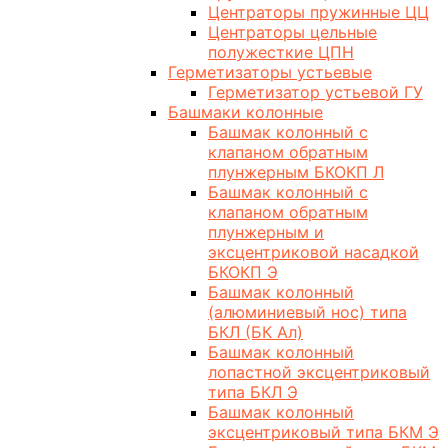
Центраторы пружинные ЦЦ
Центраторы цельные
полужесткие ЦПН
Герметизаторы устьевые
Герметизатор устьевой ГУ
Башмаки колонные
Башмак колонный с
клапаном обратным
плунжерным БКОКП Л
Башмак колонный с
клапаном обратным
плунжерным и
эксцентриковой насадкой
БКОКП Э
Башмак колонный
(алюминиевый нос) типа
БКЛ (БК Ал)
Башмак колонный
лопастной эксцентриковый
типа БКЛ Э
Башмак колонный
эксцентриковый типа БКМ Э