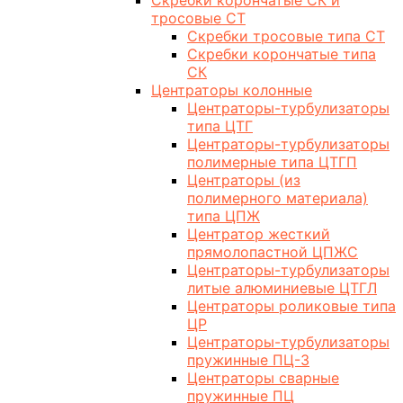
Скребки корончатые СК и
тросовые СТ
Скребки тросовые типа СТ
Скребки корончатые типа
СК
Центраторы колонные
Центраторы-турбулизаторы
типа ЦТГ
Центраторы-турбулизаторы
полимерные типа ЦТГП
Центраторы (из
полимерного материала)
типа ЦПЖ
Центратор жесткий
прямолопастной ЦПЖС
Центраторы-турбулизаторы
литые алюминиевые ЦТГЛ
Центраторы роликовые типа
ЦР
Центраторы-турбулизаторы
пружинные ПЦ-3
Центраторы сварные
пружинные ПЦ