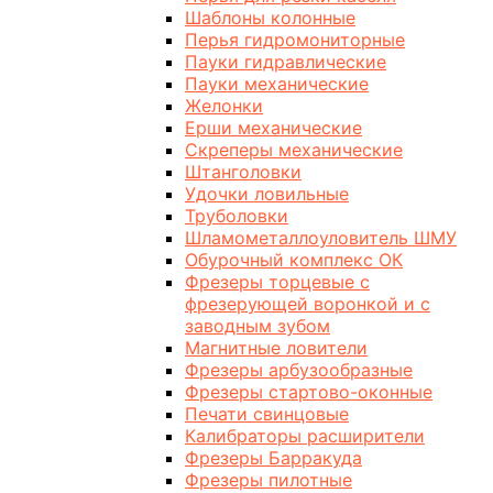
Шаблоны колонные
Перья гидромониторные
Пауки гидравлические
Пауки механические
Желонки
Ерши механические
Скреперы механические
Штанголовки
Удочки ловильные
Труболовки
Шламометаллоуловитель ШМУ
Обурочный комплекс ОК
Фрезеры торцевые с
фрезерующей воронкой и с
заводным зубом
Магнитные ловители
Фрезеры арбузообразные
Фрезеры стартово-оконные
Печати свинцовые
Калибраторы расширители
Фрезеры Барракуда
Фрезеры пилотные