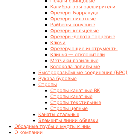
Печати свинцовые
Калибраторы расширители
Фрезеры Барракуда
Фрезеры пилотные
Райберы конусные
Фрезеры кольцевые
Фрезеры-долота торцевые
Ключи
Фрезерующие инструменты
Клинья — отклонители
Метчики ловильные
Колокола ловильные
Быстроразъёмные соединения (БРС)
Рукава буровые
Стропы
Стропы канатные ВК
Стропы канатные
Стропы текстильные
Стропы цепные
Канаты стальные
Элементы линии обвязки
Обсадные трубы и муфты к ним
О компании