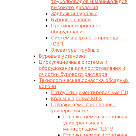
трубопроводов и манифольдов
высокого давления
Задвижки буровые
Буровые насосы
Противовыбросовое
оборудование
Системы верхнего привода
(СВП)
Элеваторы трубные
Буровые установки
Циркуляционные системы и
оборудование для приготовления и
очистки бурового раствора
Технологическая оснастка обсадных
колонн
Патрубки цементировочные ПЦ
Краны шаровые КШЗ
Головки цементировочные
универсальные
Головка цементировочная
универсальная с
манифольдом ГЦУ М
Головка цементировочная