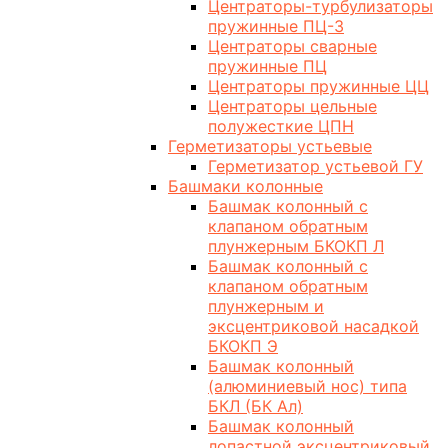
Центраторы-турбулизаторы
пружинные ПЦ-3
Центраторы сварные
пружинные ПЦ
Центраторы пружинные ЦЦ
Центраторы цельные
полужесткие ЦПН
Герметизаторы устьевые
Герметизатор устьевой ГУ
Башмаки колонные
Башмак колонный с
клапаном обратным
плунжерным БКОКП Л
Башмак колонный с
клапаном обратным
плунжерным и
эксцентриковой насадкой
БКОКП Э
Башмак колонный
(алюминиевый нос) типа
БКЛ (БК Ал)
Башмак колонный
лопастной эксцентриковый