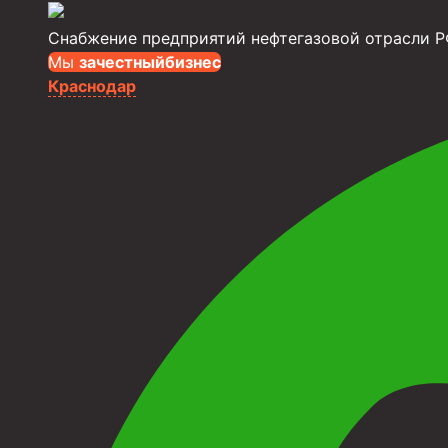
Снабжение предприятий нефтегазовой отрасли Р
Мы
за
честныйбизнес
Краснодар