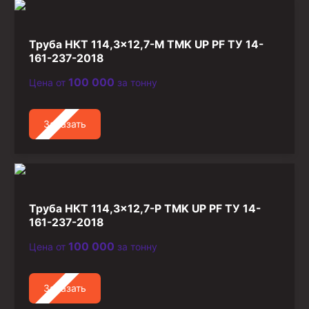
Стропы канатные
Стропы текстильные
Труба НКТ 114,3×12,7-М TMK UP PF ТУ 14-
Стропы цепные
161-237-2018
100 000
Цена от
за тонну
Канаты стальные
Элементы линии обвязки
Заказать
Труба НКТ 114,3×12,7-Р TMK UP PF ТУ 14-
161-237-2018
100 000
Цена от
за тонну
Заказать