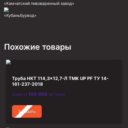
«Камчатский пивоваренный завод»
Фрезеры пилотные
«Кубаньбурвод»
Райберы конусные
Фрезеры кольцевые
Фрезеры-долота торцевые
Похожие товары
Ключи
Фрезерующие инструменты
Клинья — отклонители
Метчики ловильные
Труба НКТ 114,3×12,7-Л TMK UP PF ТУ 14-
Колокола ловильные
161-237-2018
100 000
Цена от
за тонну
Быстроразъёмные соединения (БРС)
Рукава буровые
Заказать
Стропы
Стропы канатные ВК