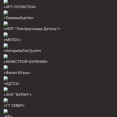
Пробки цементировочные
«АРТ-ОСНАСТКА»
Скребки корончатые СК и тросовые СТ
«Тюменьбургео»
Центраторы колонные
«НПП "Тяжпрессмаш-Деталь"»
Герметизаторы устьевые
«МЕПОС»
Башмаки колонные
«АлгоритмТехГрупп»
Инструмент для бурения и КРС (ловильный, аварийный)
Перья для резки кабеля
«ИНЖСТРОЙ-БУРЕНИЕ»
Шаблоны колонные
«Факел Югры»
Перья гидромониторные
«АДГЕЗ»
Пауки гидравлические
«ЗНО "БУРАН"»
Пауки механические
Желонки
«ГТ СЕВЕР»
Ерши механические
«М1»