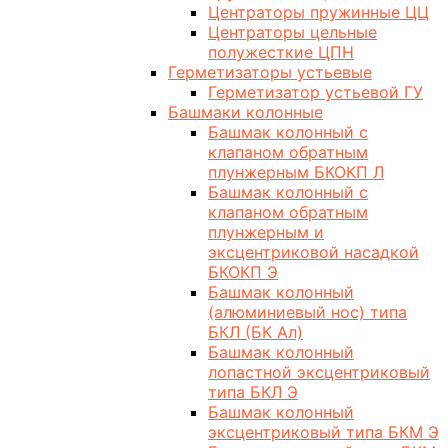
Центраторы пружинные ЦЦ
Центраторы цельные
полужесткие ЦПН
Герметизаторы устьевые
Герметизатор устьевой ГУ
Башмаки колонные
Башмак колонный с
клапаном обратным
плунжерным БКОКП Л
Башмак колонный с
клапаном обратным
плунжерным и
эксцентриковой насадкой
БКОКП Э
Башмак колонный
(алюминиевый нос) типа
БКЛ (БК Ал)
Башмак колонный
лопастной эксцентриковый
типа БКЛ Э
Башмак колонный
эксцентриковый типа БКМ Э