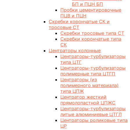
БП и ПЦН БП
Пробки цементировочные
ПЦВ и ПЦН
Скребки корончатые СК и
тросовые СТ
Скребки тросовые типа СТ
Скребки корончатые типа
СК
Центраторы колонные
Центраторы-турбулизаторы
типа ЦТГ
Центраторы-турбулизаторы
полимерные типа ЦТГП
Центраторы (из
полимерного материала)
типа ЦПЖ
Центратор жесткий
прямолопастной ЦПЖС
Центраторы-турбулизаторы
литые алюминиевые ЦТГЛ
Центраторы роликовые типа
ЦР