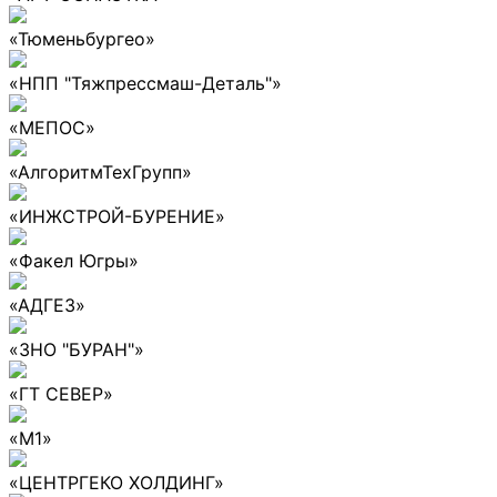
«Тюменьбургео»
«НПП "Тяжпрессмаш-Деталь"»
«МЕПОС»
«АлгоритмТехГрупп»
«ИНЖСТРОЙ-БУРЕНИЕ»
«Факел Югры»
«АДГЕЗ»
«ЗНО "БУРАН"»
«ГТ СЕВЕР»
«М1»
«ЦЕНТРГЕКО ХОЛДИНГ»