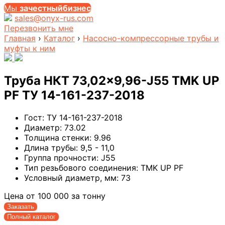
Мы
за
честныйбизнес
sales@onyx-rus.com
Перезвонить мне
Главная
›
Каталог
›
Насосно-компрессорные трубы и
муфты к ним
Труба НКТ 73,02×9,96-J55 TMK UP
PF ТУ 14-161-237-2018
Гост:
ТУ 14-161-237-2018
Диаметр:
73.02
Толщина стенки:
9.96
Длина трубы:
9,5 - 11,0
Группа прочности:
J55
Тип резьбового соединения:
TMK UP PF
Условный диаметр, мм:
73
Цена от
100 000
за тонну
Заказать
Полный каталог