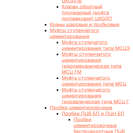
ЦКОДПБ
Клапан обратный
плунжерный (муфта
поплавковая) ЦКОДП
Краны шаровые и пробковые
Муфты ступенчатого
цементирования
Муфта ступечатого
цементирования типа МСЦЭ
Муфты ступенчатого
цементирования
гидромеханическая типа
МСЦ ГМ
Муфта ступенчатого
цементирования типа МСЦ
Муфта ступенчатого
цементирования
гидравлическая типа МСЦ Г
Пробки цементировочные
Пробки ПЦВ БП и ПЦН БП
Пробки
цементировочные
беспроворотные ПЦВ