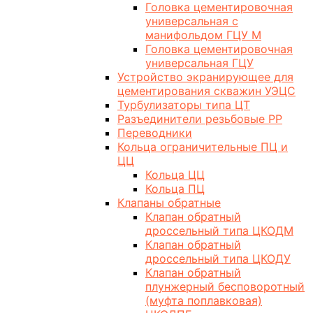
Головка цементировочная
универсальная с
манифольдом ГЦУ М
Головка цементировочная
универсальная ГЦУ
Устройство экранирующее для
цементирования скважин УЭЦС
Турбулизаторы типа ЦТ
Разъединители резьбовые РР
Переводники
Кольца ограничительные ПЦ и
ЦЦ
Кольца ЦЦ
Кольца ПЦ
Клапаны обратные
Клапан обратный
дроссельный типа ЦКОДМ
Клапан обратный
дроссельный типа ЦКОДУ
Клапан обратный
плунжерный бесповоротный
(муфта поплавковая)