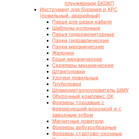
плунжерным БКОКП
Инструмент для бурения и КРС
(ловильный, аварийный)
Перья для резки кабеля
Шаблоны колонные
Перья гидромониторные
Пауки гидравлические
Пауки механические
Желонки
Ерши механические
Скреперы механические
Штанголовки
Удочки ловильные
Труболовки
Шламометаллоуловитель ШМУ
Обурочный комплекс ОК
Фрезеры торцевые с
фрезерующей воронкой и с
заводным зубом
Магнитные ловители
Фрезеры арбузообразные
Фрезеры стартово-оконные