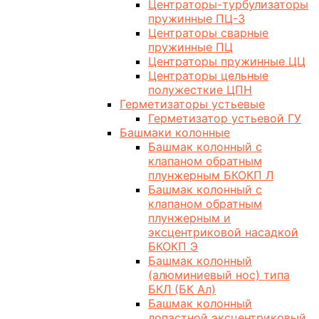
Центраторы-турбулизаторы
пружинные ПЦ-3
Центраторы сварные
пружинные ПЦ
Центраторы пружинные ЦЦ
Центраторы цельные
полужесткие ЦПН
Герметизаторы устьевые
Герметизатор устьевой ГУ
Башмаки колонные
Башмак колонный с
клапаном обратным
плунжерным БКОКП Л
Башмак колонный с
клапаном обратным
плунжерным и
эксцентриковой насадкой
БКОКП Э
Башмак колонный
(алюминиевый нос) типа
БКЛ (БК Ал)
Башмак колонный
лопастной эксцентриковый