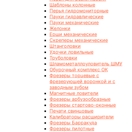
Шаблоны колонные
Перья гидромониторные
Пауки гидравлические
Пауки механические
Желонки
Ерши механические
Скреперы механические
Штанголовки
Удочки ловильные
Труболовки
Шламометаллоуловитель ШМУ
Обурочный комплекс ОК
Фрезеры торцевые с
фрезерующей воронкой и с
заводным зубом
Магнитные ловители
Фрезеры арбузообразные
Фрезеры стартово-оконные
Печати свинцовые
Калибраторы расширители
Фрезеры Барракуда
Фрезеры пилотные