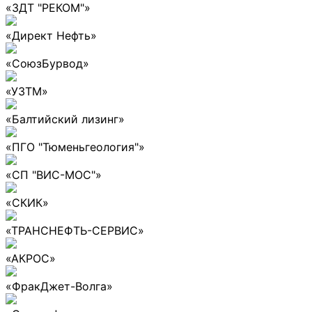
«ЗДТ "РЕКОМ"»
«Директ Нефть»
«СоюзБурвод»
«УЗТМ»
«Балтийский лизинг»
«ПГО "Тюменьгеология"»
«СП "ВИС-МОС"»
«СКИК»
«ТРАНСНЕФТЬ-СЕРВИС»
«АКРОС»
«ФракДжет-Волга»