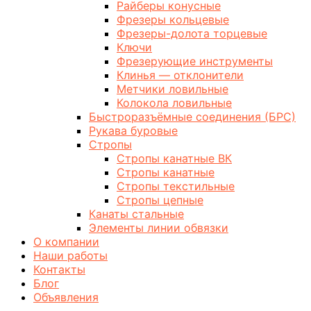
Райберы конусные
Фрезеры кольцевые
Фрезеры-долота торцевые
Ключи
Фрезерующие инструменты
Клинья — отклонители
Метчики ловильные
Колокола ловильные
Быстроразъёмные соединения (БРС)
Рукава буровые
Стропы
Стропы канатные ВК
Стропы канатные
Стропы текстильные
Стропы цепные
Канаты стальные
Элементы линии обвязки
О компании
Наши работы
Контакты
Блог
Объявления