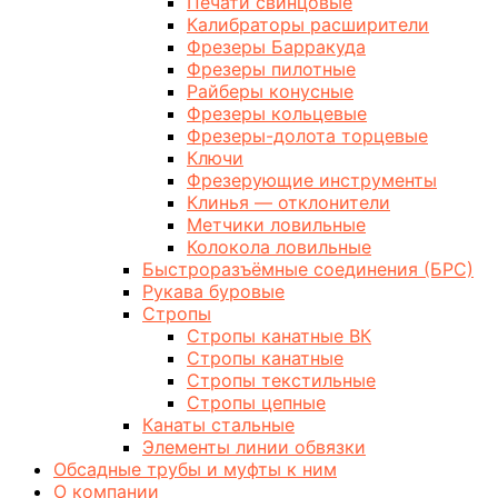
Печати свинцовые
Калибраторы расширители
Фрезеры Барракуда
Фрезеры пилотные
Райберы конусные
Фрезеры кольцевые
Фрезеры-долота торцевые
Ключи
Фрезерующие инструменты
Клинья — отклонители
Метчики ловильные
Колокола ловильные
Быстроразъёмные соединения (БРС)
Рукава буровые
Стропы
Стропы канатные ВК
Стропы канатные
Стропы текстильные
Стропы цепные
Канаты стальные
Элементы линии обвязки
Обсадные трубы и муфты к ним
О компании