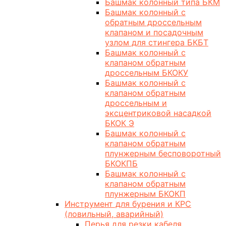
Башмак колонный типа БКМ
Башмак колонный с
обратным дроссельным
клапаном и посадочным
узлом для стингера БКБТ
Башмак колонный с
клапаном обратным
дроссельным БКОКУ
Башмак колонный с
клапаном обратным
дроссельным и
эксцентриковой насадкой
БКОК Э
Башмак колонный с
клапаном обратным
плунжерным бесповоротный
БКОКПБ
Башмак колонный с
клапаном обратным
плунжерным БКОКП
Инструмент для бурения и КРС
(ловильный, аварийный)
Перья для резки кабеля