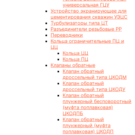
универсальная ГЦУ
Устройство экранирующее для
цементирования скважин УЭЦС
Турбулизаторы типа ЦТ
Разъединители резьбовые РР
Переводники
Кольца ограничительные ПЦ и
ЦЦ
Кольца ЦЦ
Кольца ПЦ
Клапаны обратные
Клапан обратный
дроссельный типа ЦКОДМ
Клапан обратный
дроссельный типа ЦКОДУ
Клапан обратный
плунжерный бесповоротный
(муфта поплавковая)
ЦКОДПБ
Клапан обратный
плунжерный (муфта
поплавковая) ЦКОДП