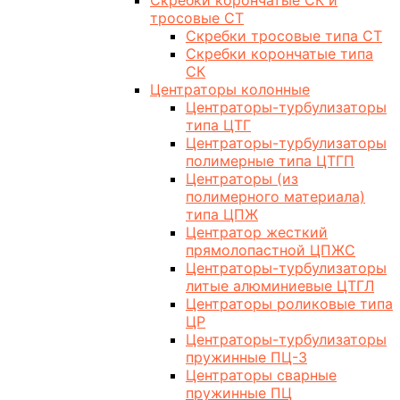
Скребки корончатые СК и
тросовые СТ
Скребки тросовые типа СТ
Скребки корончатые типа
СК
Центраторы колонные
Центраторы-турбулизаторы
типа ЦТГ
Центраторы-турбулизаторы
полимерные типа ЦТГП
Центраторы (из
полимерного материала)
типа ЦПЖ
Центратор жесткий
прямолопастной ЦПЖС
Центраторы-турбулизаторы
литые алюминиевые ЦТГЛ
Центраторы роликовые типа
ЦР
Центраторы-турбулизаторы
пружинные ПЦ-3
Центраторы сварные
пружинные ПЦ