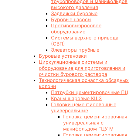
трубопроводов и манифольдов
высокого давления
Задвижки буровые
Буровые насосы
Противовыбросовое
оборудование
Системы верхнего привода
(СВП)
Элеваторы трубные
Буровые установки
Циркуляционные системы и
оборудование для приготовления и
очистки бурового раствора
Технологическая оснастка обсадных
колонн
Патрубки цементировочные ПЦ
Краны шаровые КШЗ
Головки цементировочные
универсальные
Головка цементировочная
универсальная с
манифольдом ГЦУ М
Головка цементировочная