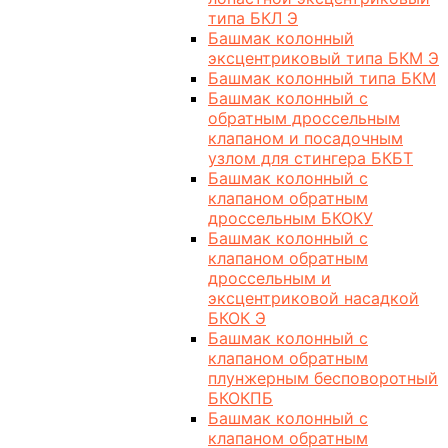
типа БКЛ Э
Башмак колонный
эксцентриковый типа БКМ Э
Башмак колонный типа БКМ
Башмак колонный с
обратным дроссельным
клапаном и посадочным
узлом для стингера БКБТ
Башмак колонный с
клапаном обратным
дроссельным БКОКУ
Башмак колонный с
клапаном обратным
дроссельным и
эксцентриковой насадкой
БКОК Э
Башмак колонный с
клапаном обратным
плунжерным бесповоротный
БКОКПБ
Башмак колонный с
клапаном обратным