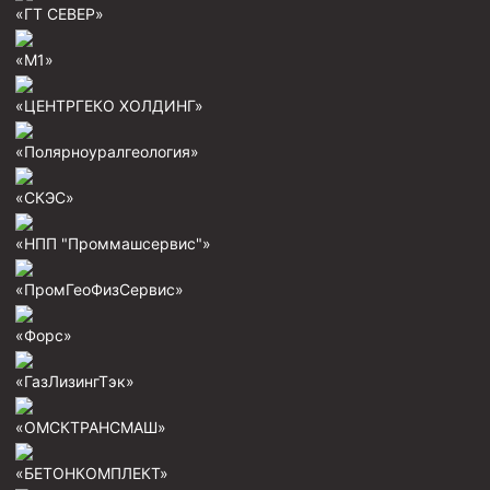
«ГТ СЕВЕР»
Скреперы механические
Штанголовки
«М1»
Удочки ловильные
«ЦЕНТРГЕКО ХОЛДИНГ»
Труболовки
«Полярноуралгеология»
Шламометаллоуловитель ШМУ
«СКЭС»
Обурочный комплекс ОК
Фрезеры торцевые с фрезерующей воронкой и с
«НПП "Проммашсервис"»
заводным зубом
«ПромГеоФизСервис»
Магнитные ловители
Фрезеры арбузообразные
«Форс»
Фрезеры стартово-оконные
«ГазЛизингТэк»
Печати свинцовые
«ОМСКТРАНСМАШ»
Калибраторы расширители
«БЕТОНКОМПЛЕКТ»
Фрезеры Барракуда