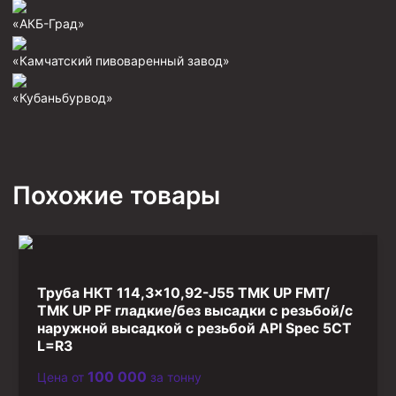
Фрезеры пилотные
«АКБ-Град»
Райберы конусные
«Камчатский пивоваренный завод»
Фрезеры кольцевые
«Кубаньбурвод»
Фрезеры-долота торцевые
Ключи
Фрезерующие инструменты
Похожие товары
Клинья — отклонители
Метчики ловильные
Колокола ловильные
Труба НКТ 114,3×10,92-J55 ТМК UP FMT/
Быстроразъёмные соединения (БРС)
ТМК UP PF гладкие/без высадки с резьбой/с
Рукава буровые
наружной высадкой с резьбой API Spec 5CT
L=R3
Стропы
100 000
Цена от
за тонну
Стропы канатные ВК