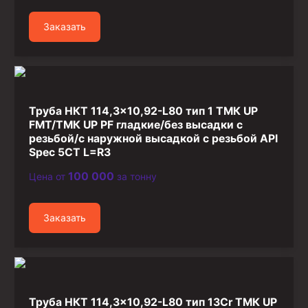
Стропы канатные
Заказать
Стропы текстильные
Стропы цепные
Канаты стальные
Элементы линии обвязки
Труба НКТ 114,3×10,92-L80 тип 1 ТМК UP
FMT/ТМК UP PF гладкие/без высадки с
резьбой/с наружной высадкой с резьбой API
Spec 5CT L=R3
100 000
Цена от
за тонну
Заказать
Труба НКТ 114,3×10,92-L80 тип 13Cr ТМК UP