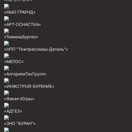
Пробки цементировочные
«НЬЮ ГРАУНД»
Скребки корончатые СК и тросовые СТ
«АРТ-ОСНАСТКА»
Центраторы колонные
«Тюменьбургео»
Герметизаторы устьевые
Башмаки колонные
«НПП "Тяжпрессмаш-Деталь"»
Инструмент для бурения и КРС (ловильный, аварийный)
«МЕПОС»
Перья для резки кабеля
«АлгоритмТехГрупп»
Шаблоны колонные
«ИНЖСТРОЙ-БУРЕНИЕ»
Перья гидромониторные
«Факел Югры»
Пауки гидравлические
Пауки механические
«АДГЕЗ»
Желонки
«ЗНО "БУРАН"»
Ерши механические