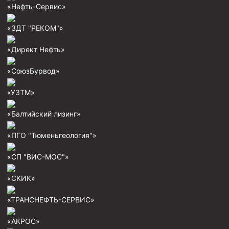
«Нефть-Сервис»
Муфта ОТТГ 146
Муфта ОТТГ 127
«ЗДТ "РЕКОМ"»
Муфта ОТТГ 114
«Директ Нефть»
Буровое оборудование
«СоюзБурвод»
Фонтанная и запорная арматура
«УЗТМ»
Оборудование для трубопроводов и манифольдов
высокого давления
«Балтийский лизинг»
Задвижки буровые
«ПГО "Тюменьгеология"»
Буровые насосы
«СП "ВИС-МОС"»
Противовыбросовое оборудование
Системы верхнего привода (СВП)
«СКИК»
Элеваторы трубные
«ТРАНСНЕФТЬ-СЕРВИС»
Буровые установки
«АКРОС»