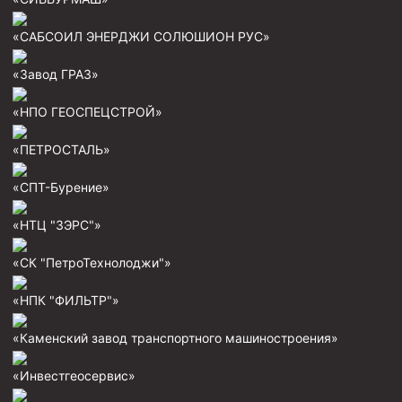
Муфта ОТТМ 146
«САБСОИЛ ЭНЕРДЖИ СОЛЮШИОН РУС»
Муфта БТС 324
«Завод ГРАЗ»
Муфта БТС 245
«НПО ГЕОСПЕЦСТРОЙ»
Муфта БТС 178
Муфта БТС 168
«ПЕТРОСТАЛЬ»
Муфта ОТТМ 127
«СПТ-Бурение»
Муфта БТС 146
«НТЦ "ЗЭРС"»
Муфта ОТТМ 245
«СК "ПетроТехнолоджи"»
Муфта ОТТМ 324
Муфта ОТТМ 178
«НПК "ФИЛЬТР"»
Муфта ОТТМ 168
«Каменский завод транспортного машиностроения»
Муфта ОТТМ 114
«Инвестгеосервис»
Муфта ОТТГ 168