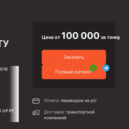
100 000
Цена от
за тонну
ТУ
Заказать
2018
Полный каталог
Оплата:
переводом на р/с
 UP PF
Доставка:
транспортной
компанией