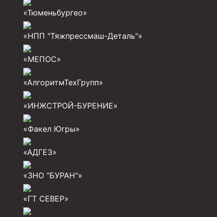
«Тюменьбургео»
Разъединители резьбовые РР
«НПП "Тяжпрессмаш-Деталь"»
Переводники
Кольца ограничительные ПЦ и ЦЦ
«МЕПОС»
Клапаны обратные
«АлгоритмТехГрупп»
Краны шаровые и пробковые
«ИНЖСТРОЙ-БУРЕНИЕ»
Муфты ступенчатого цементирования
Пробки цементировочные
«Факел Югры»
Скребки корончатые СК и тросовые СТ
«АДГЕЗ»
Центраторы колонные
«ЗНО "БУРАН"»
Герметизаторы устьевые
«ГТ СЕВЕР»
Башмаки колонные