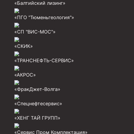
«Балтийский лизинг»
Муфта ОТТМ 324
«ПГО "Тюменьгеология"»
Муфта ОТТМ 178
«СП "ВИС-МОС"»
Муфта ОТТМ 168
Муфта ОТТМ 114
«СКИК»
Муфта ОТТГ 168
«ТРАНСНЕФТЬ-СЕРВИС»
Муфта ОТТГ 146
«АКРОС»
Муфта ОТТГ 127
Муфта ОТТГ 114
«ФракДжет-Волга»
Буровое оборудование
«Спецнефтесервис»
Фонтанная и запорная арматура
«ХЕНГ ТАЙ ГРУПП»
Оборудование для трубопроводов и манифольд
«Сервис Пром Комплектация»