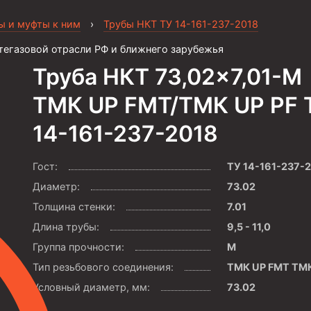
ы и муфты к ним
›
Трубы НКТ ТУ 14-161-237-2018
тегазовой отрасли РФ и ближнего зарубежья
Труба НКТ 73,02×7,01-М
ТМК UP FMT/ТМК UP PF 
14-161-237-2018
Гост:
ТУ 14-161-237-
Диаметр:
73.02
Толщина стенки:
7.01
Длина трубы:
9,5 - 11,0
Группа прочности:
М
Тип резьбового соединения:
ТМК UP FMT ТМК
Условный диаметр, мм:
73.02