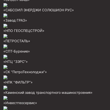
Муфта ОТТМ 146
«САБСОИЛ ЭНЕРДЖИ СОЛЮШИОН РУС»
Муфта БТС 324
«Завод ГРАЗ»
Муфта БТС 245
«НПО ГЕОСПЕЦСТРОЙ»
Муфта БТС 178
Муфта БТС 168
«ПЕТРОСТАЛЬ»
Муфта ОТТМ 127
«СПТ-Бурение»
Муфта БТС 146
«НТЦ "ЗЭРС"»
Муфта ОТТМ 245
«СК "ПетроТехнолоджи"»
Муфта ОТТМ 324
Муфта ОТТМ 178
«НПК "ФИЛЬТР"»
Муфта ОТТМ 168
«Каменский завод транспортного машиностроения»
Муфта ОТТМ 114
«Инвестгеосервис»
Муфта ОТТГ 168