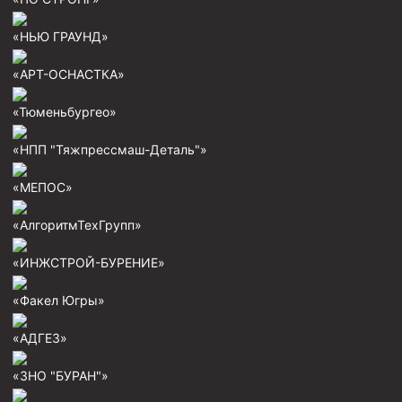
Пробки цементировочные
«НЬЮ ГРАУНД»
Скребки корончатые СК и тросовые СТ
«АРТ-ОСНАСТКА»
Центраторы колонные
«Тюменьбургео»
Герметизаторы устьевые
Башмаки колонные
«НПП "Тяжпрессмаш-Деталь"»
Инструмент для бурения и КРС (ловильный, аварийный)
«МЕПОС»
Перья для резки кабеля
«АлгоритмТехГрупп»
Шаблоны колонные
«ИНЖСТРОЙ-БУРЕНИЕ»
Перья гидромониторные
«Факел Югры»
Пауки гидравлические
Пауки механические
«АДГЕЗ»
Желонки
«ЗНО "БУРАН"»
Ерши механические