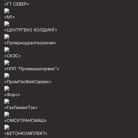
«ГТ СЕВЕР»
Скреперы механические
Штанголовки
«М1»
Удочки ловильные
«ЦЕНТРГЕКО ХОЛДИНГ»
Труболовки
«Полярноуралгеология»
Шламометаллоуловитель ШМУ
«СКЭС»
Обурочный комплекс ОК
Фрезеры торцевые с фрезерующей воронкой и с
«НПП "Проммашсервис"»
заводным зубом
«ПромГеоФизСервис»
Магнитные ловители
Фрезеры арбузообразные
«Форс»
Фрезеры стартово-оконные
«ГазЛизингТэк»
Печати свинцовые
«ОМСКТРАНСМАШ»
Калибраторы расширители
«БЕТОНКОМПЛЕКТ»
Фрезеры Барракуда