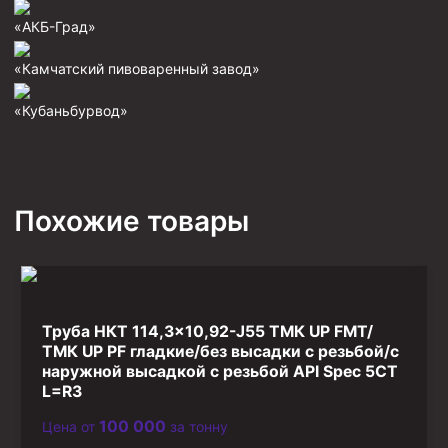
Фрезеры пилотные
«АКБ-Град»
Райберы конусные
«Камчатский пивоваренный завод»
Фрезеры кольцевые
«Кубаньбурвод»
Фрезеры-долота торцевые
Ключи
Фрезерующие инструменты
Похожие товары
Клинья — отклонители
Метчики ловильные
Колокола ловильные
Труба НКТ 114,3×10,92-J55 ТМК UP FMT/
Быстроразъёмные соединения (БРС)
ТМК UP PF гладкие/без высадки с резьбой/с
Рукава буровые
наружной высадкой с резьбой API Spec 5CT
L=R3
Стропы
100 000
Цена от
за тонну
Стропы канатные ВК