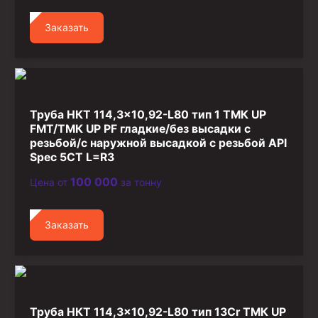
Стропы канатные
Заказать
Стропы текстильные
Стропы цепные
Канаты стальные
Элементы линии обвязки
Труба НКТ 114,3×10,92-L80 тип 1 ТМК UP
FMT/ТМК UP PF гладкие/без высадки с
резьбой/с наружной высадкой с резьбой API
Spec 5CT L=R3
100 000
Цена от
за тонну
Заказать
Труба НКТ 114,3×10,92-L80 тип 13Cr ТМК UP