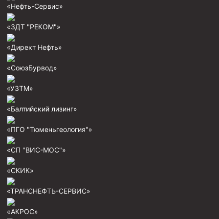
«Нефть-Сервис»
Муфта ОТТГ 146
Муфта ОТТГ 127
«ЗДТ "РЕКОМ"»
Муфта ОТТГ 114
«Директ Нефть»
Буровое оборудование
«СоюзБурвод»
Фонтанная и запорная арматура
«УЗТМ»
Оборудование для трубопроводов и манифольдов
высокого давления
«Балтийский лизинг»
Задвижки буровые
«ПГО "Тюменьгеология"»
Буровые насосы
«СП "ВИС-МОС"»
Противовыбросовое оборудование
Системы верхнего привода (СВП)
«СКИК»
Элеваторы трубные
«ТРАНСНЕФТЬ-СЕРВИС»
Буровые установки
«АКРОС»