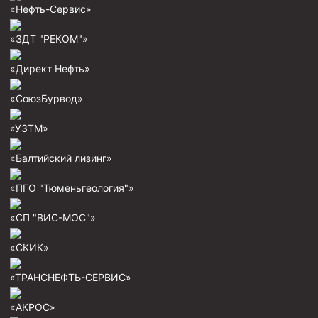
«Нефть-Сервис»
Муфта ОТТГ 146
Муфта ОТТГ 127
«ЗДТ "РЕКОМ"»
Муфта ОТТГ 114
«Директ Нефть»
Буровое оборудование
«СоюзБурвод»
Фонтанная и запорная арматура
«УЗТМ»
Оборудование для трубопроводов и манифольдов
высокого давления
«Балтийский лизинг»
Задвижки буровые
«ПГО "Тюменьгеология"»
Буровые насосы
«СП "ВИС-МОС"»
Противовыбросовое оборудование
Системы верхнего привода (СВП)
«СКИК»
Элеваторы трубные
«ТРАНСНЕФТЬ-СЕРВИС»
Буровые установки
«АКРОС»