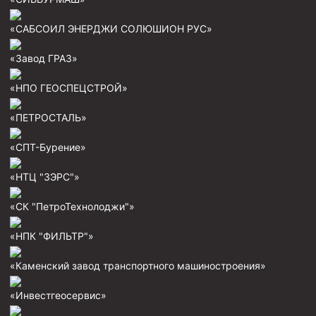
Муфта ОТТМ 146
«САБСОИЛ ЭНЕРДЖИ СОЛЮШИОН РУС»
Муфта БТС 324
«Завод ГРАЗ»
Муфта БТС 245
«НПО ГЕОСПЕЦСТРОЙ»
Муфта БТС 178
Муфта БТС 168
«ПЕТРОСТАЛЬ»
Муфта ОТТМ 127
«СПТ-Бурение»
Муфта БТС 146
«НТЦ "ЗЭРС"»
Муфта ОТТМ 245
«СК "ПетроТехнолоджи"»
Муфта ОТТМ 324
Муфта ОТТМ 178
«НПК "ФИЛЬТР"»
Муфта ОТТМ 168
«Каменский завод транспортного машиностроения»
Муфта ОТТМ 114
«Инвестгеосервис»
Муфта ОТТГ 168