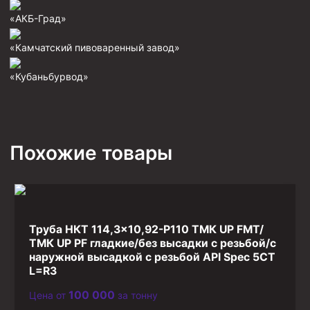
Фрезеры пилотные
«АКБ-Град»
Райберы конусные
«Камчатский пивоваренный завод»
Фрезеры кольцевые
«Кубаньбурвод»
Фрезеры-долота торцевые
Ключи
Фрезерующие инструменты
Похожие товары
Клинья — отклонители
Метчики ловильные
Колокола ловильные
Труба НКТ 114,3×10,92-P110 ТМК UP FMT/
Быстроразъёмные соединения (БРС)
ТМК UP PF гладкие/без высадки с резьбой/с
Рукава буровые
наружной высадкой с резьбой API Spec 5CT
L=R3
Стропы
100 000
Цена от
за тонну
Стропы канатные ВК