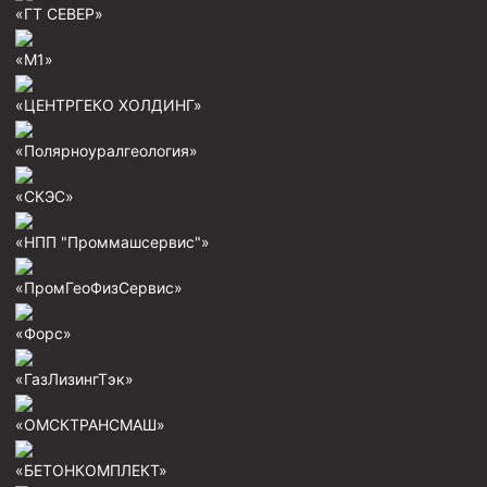
«ГТ СЕВЕР»
Скреперы механические
Штанголовки
«М1»
Удочки ловильные
«ЦЕНТРГЕКО ХОЛДИНГ»
Труболовки
«Полярноуралгеология»
Шламометаллоуловитель ШМУ
«СКЭС»
Обурочный комплекс ОК
Фрезеры торцевые с фрезерующей воронкой и с
«НПП "Проммашсервис"»
заводным зубом
«ПромГеоФизСервис»
Магнитные ловители
Фрезеры арбузообразные
«Форс»
Фрезеры стартово-оконные
«ГазЛизингТэк»
Печати свинцовые
«ОМСКТРАНСМАШ»
Калибраторы расширители
«БЕТОНКОМПЛЕКТ»
Фрезеры Барракуда