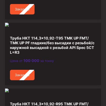
Стропы канатные
Заказать
Стропы текстильные
Стропы цепные
Канаты стальные
Элементы линии обвязки
Труба НКТ 114,3×10,92-T95 ТМК UP FMT/
ТМК UP PF гладкие/без высадки с резьбой/с
наружной высадкой с резьбой API Spec 5CT
L=R3
100 000
Цена от
за тонну
Заказать
Труба НКТ 114,3×10,92-R95 ТМК UP FMT/