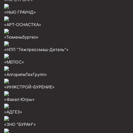
Пробки цементировочные
«НЬЮ ГРАУНД»
Скребки корончатые СК и тросовые СТ
«АРТ-ОСНАСТКА»
Центраторы колонные
«Тюменьбургео»
Герметизаторы устьевые
Башмаки колонные
«НПП "Тяжпрессмаш-Деталь"»
Инструмент для бурения и КРС (ловильный, аварийный)
«МЕПОС»
Перья для резки кабеля
«АлгоритмТехГрупп»
Шаблоны колонные
«ИНЖСТРОЙ-БУРЕНИЕ»
Перья гидромониторные
«Факел Югры»
Пауки гидравлические
Пауки механические
«АДГЕЗ»
Желонки
«ЗНО "БУРАН"»
Ерши механические