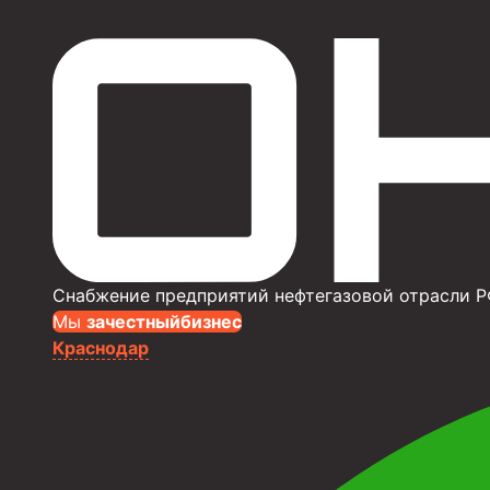
Снабжение предприятий нефтегазовой отрасли Р
Мы
за
честныйбизнес
Краснодар