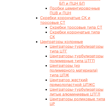
БП и ПЦН БП
Пробки цементировочные
ПЦВ и ПЦН
Скребки корончатые СК и
тросовые СТ
Скребки тросовые типа СТ
Скребки корончатые типа
СК
Центраторы колонные
Центраторы-турбулизаторы
типа ЦТГ
Центраторы-турбулизаторы
полимерные типа ЦТГП
Центраторы (из
полимерного материала)
типа ЦПЖ
Центратор жесткий
прямолопастной ЦПЖС
Центраторы-турбулизаторы
литые алюминиевые ЦТГЛ
Центраторы роликовые типа
ЦР