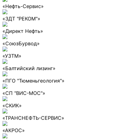
«Нефть-Сервис»
«ЗДТ "РЕКОМ"»
«Директ Нефть»
«СоюзБурвод»
«УЗТМ»
«Балтийский лизинг»
«ПГО "Тюменьгеология"»
«СП "ВИС-МОС"»
«СКИК»
«ТРАНСНЕФТЬ-СЕРВИС»
«АКРОС»