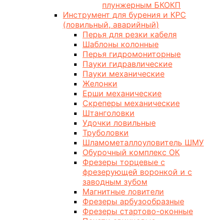
плунжерным БКОКП
Инструмент для бурения и КРС
(ловильный, аварийный)
Перья для резки кабеля
Шаблоны колонные
Перья гидромониторные
Пауки гидравлические
Пауки механические
Желонки
Ерши механические
Скреперы механические
Штанголовки
Удочки ловильные
Труболовки
Шламометаллоуловитель ШМУ
Обурочный комплекс ОК
Фрезеры торцевые с
фрезерующей воронкой и с
заводным зубом
Магнитные ловители
Фрезеры арбузообразные
Фрезеры стартово-оконные