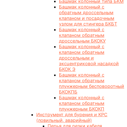
Башмак колонный типа БКМ
Башмак колонный с
обратным дроссельным
клапаном и посадочным
узлом для стингера БКБТ
Башмак колонный с
клапаном обратным
дроссельным БКОКУ
Башмак колонный с
клапаном обратным
дроссельным и
эксцентриковой насадкой
БКОК Э
Башмак колонный с
клапаном обратным
плунжерным бесповоротный
БКОКПБ
Башмак колонный с
клапаном обратным
плунжерным БКОКП
Инструмент для бурения и КРС
(ловильный, аварийный)
Перья для резки кабеля