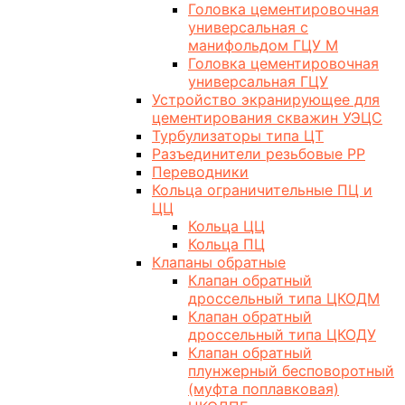
Головка цементировочная
универсальная с
манифольдом ГЦУ М
Головка цементировочная
универсальная ГЦУ
Устройство экранирующее для
цементирования скважин УЭЦС
Турбулизаторы типа ЦТ
Разъединители резьбовые РР
Переводники
Кольца ограничительные ПЦ и
ЦЦ
Кольца ЦЦ
Кольца ПЦ
Клапаны обратные
Клапан обратный
дроссельный типа ЦКОДМ
Клапан обратный
дроссельный типа ЦКОДУ
Клапан обратный
плунжерный бесповоротный
(муфта поплавковая)