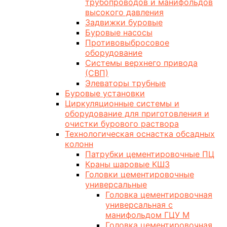
трубопроводов и манифольдов
высокого давления
Задвижки буровые
Буровые насосы
Противовыбросовое
оборудование
Системы верхнего привода
(СВП)
Элеваторы трубные
Буровые установки
Циркуляционные системы и
оборудование для приготовления и
очистки бурового раствора
Технологическая оснастка обсадных
колонн
Патрубки цементировочные ПЦ
Краны шаровые КШЗ
Головки цементировочные
универсальные
Головка цементировочная
универсальная с
манифольдом ГЦУ М
Головка цементировочная