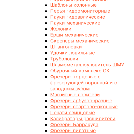
Шаблоны колонные
Перья гидромониторные
Пауки гидравлические
Пауки механические
Желонки
Ерши механические
Скреперы механические
Штанголовки
Удочки ловильные
Труболовки
Шламометаллоуловитель ШМУ
Обурочный комплекс ОК
Фрезеры торцевые с
фрезерующей воронкой и с
заводным зубом
Магнитные ловители
Фрезеры арбузообразные
Фрезеры стартово-оконные
Печати свинцовые
Калибраторы расширители
Фрезеры Барракуда
Фрезеры пилотные