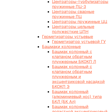
Центраторы-турбулизаторы
пружинные ПЦ-3
Центраторы сварные
пружинные ПЦ
Центраторы пружинные ЦЦ
Центраторы цельные
полужесткие ЦПН
Герметизаторы устьевые
Герметизатор устьевой ГУ
Башмаки колонные
Башмак колонный с
клапаном обратным
плунжерным БКОКП Л
Башмак колонный с
клапаном обратным
плунжерным и
эксцентриковой насадкой
БКОКП Э
Башмак колонный
(алюминиевый нос) типа
БКЛ (БК Ал)
Башмак колонный
лопастной эксцентриковый