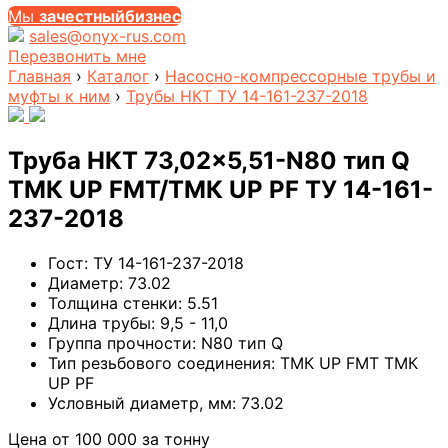
Мы
за
честныйбизнес
sales@onyx-rus.com
Перезвонить мне
Главная
›
Каталог
›
Насосно-компрессорные трубы и
муфты к ним
›
Трубы НКТ ТУ 14-161-237-2018
Труба НКТ 73,02×5,51-N80 тип Q
ТМК UP FMT/ТМК UP PF ТУ 14-161-
237-2018
Гост:
ТУ 14-161-237-2018
Диаметр:
73.02
Толщина стенки:
5.51
Длина трубы:
9,5 - 11,0
Группа прочности:
N80 тип Q
Тип резьбового соединения:
ТМК UP FMT ТМК
UP PF
Условный диаметр, мм:
73.02
Цена от
100 000
за тонну