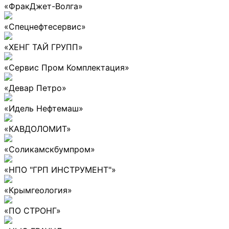
«ФракДжет-Волга»
«Спецнефтесервис»
«ХЕНГ ТАЙ ГРУПП»
«Сервис Пром Комплектация»
«Девар Петро»
«Идель Нефтемаш»
«КАВДОЛОМИТ»
«Соликамскбумпром»
«НПО "ГРП ИНСТРУМЕНТ"»
«Крымгеология»
«ПО СТРОНГ»