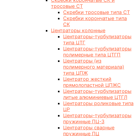
Скребки корончатые СК и
тросовые СТ
Скребки тросовые типа СТ
Скребки корончатые типа
СК
Центраторы колонные
Центраторы-турбулизаторы
типа ЦТГ
Центраторы-турбулизаторы
полимерные типа ЦТГП
Центраторы (из
полимерного материала)
типа ЦПЖ
Центратор жесткий
прямолопастной ЦПЖС
Центраторы-турбулизаторы
литые алюминиевые ЦТГЛ
Центраторы роликовые типа
ЦР
Центраторы-турбулизаторы
пружинные ПЦ-3
Центраторы сварные
пружинные ПЦ