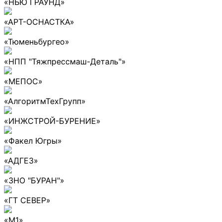
«НЬЮ ГРАУНД»
«АРТ-ОСНАСТКА»
«Тюменьбургео»
«НПП "Тяжпрессмаш-Деталь"»
«МЕПОС»
«АлгоритмТехГрупп»
«ИНЖСТРОЙ-БУРЕНИЕ»
«Факел Югры»
«АДГЕЗ»
«ЗНО "БУРАН"»
«ГТ СЕВЕР»
«М1»