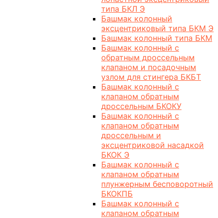
типа БКЛ Э
Башмак колонный
эксцентриковый типа БКМ Э
Башмак колонный типа БКМ
Башмак колонный с
обратным дроссельным
клапаном и посадочным
узлом для стингера БКБТ
Башмак колонный с
клапаном обратным
дроссельным БКОКУ
Башмак колонный с
клапаном обратным
дроссельным и
эксцентриковой насадкой
БКОК Э
Башмак колонный с
клапаном обратным
плунжерным бесповоротный
БКОКПБ
Башмак колонный с
клапаном обратным