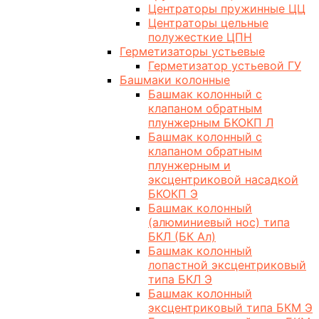
Центраторы пружинные ЦЦ
Центраторы цельные
полужесткие ЦПН
Герметизаторы устьевые
Герметизатор устьевой ГУ
Башмаки колонные
Башмак колонный с
клапаном обратным
плунжерным БКОКП Л
Башмак колонный с
клапаном обратным
плунжерным и
эксцентриковой насадкой
БКОКП Э
Башмак колонный
(алюминиевый нос) типа
БКЛ (БК Ал)
Башмак колонный
лопастной эксцентриковый
типа БКЛ Э
Башмак колонный
эксцентриковый типа БКМ Э