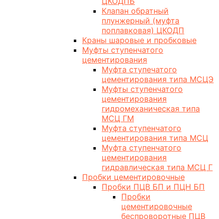
ЦКОДПБ
Клапан обратный
плунжерный (муфта
поплавковая) ЦКОДП
Краны шаровые и пробковые
Муфты ступенчатого
цементирования
Муфта ступечатого
цементирования типа МСЦЭ
Муфты ступенчатого
цементирования
гидромеханическая типа
МСЦ ГМ
Муфта ступенчатого
цементирования типа МСЦ
Муфта ступенчатого
цементирования
гидравлическая типа МСЦ Г
Пробки цементировочные
Пробки ПЦВ БП и ПЦН БП
Пробки
цементировочные
беспроворотные ПЦВ