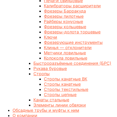
Печати свинцовые
Калибраторы расширители
Фрезеры Барракуда
Фрезеры пилотные
Райберы конусные
Фрезеры кольцевые
Фрезеры-долота торцевые
Ключи
Фрезерующие инструменты
Клинья — отклонители
Метчики ловильные
Колокола ловильные
Быстроразъёмные соединения (БРС)
Рукава буровые
Стропы
Стропы канатные ВК
Стропы канатные
Стропы текстильные
Стропы цепные
Канаты стальные
Элементы линии обвязки
Обсадные трубы и муфты к ним
О компании