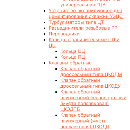
универсальная ГЦУ
Устройство экранирующее для
цементирования скважин УЭЦС
Турбулизаторы типа ЦТ
Разъединители резьбовые РР
Переводники
Кольца ограничительные ПЦ и
ЦЦ
Кольца ЦЦ
Кольца ПЦ
Клапаны обратные
Клапан обратный
дроссельный типа ЦКОДМ
Клапан обратный
дроссельный типа ЦКОДУ
Клапан обратный
плунжерный бесповоротный
(муфта поплавковая)
ЦКОДПБ
Клапан обратный
плунжерный (муфта
поплавковая) ЦКОДП