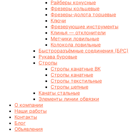
Райберы конусные
Фрезеры кольцевые
Фрезеры-долота торцевые
Ключи
Фрезерующие инструменты
Клинья — отклонители
Метчики ловильные
Колокола ловильные
Быстроразъёмные соединения (БРС)
Рукава буровые
Стропы
Стропы канатные ВК
Стропы канатные
Стропы текстильные
Стропы цепные
Канаты стальные
Элементы линии обвязки
О компании
Наши работы
Контакты
Блог
Объявления