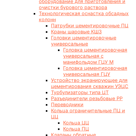
оборудование для приготовления и
очистки бурового раствора
Технологическая оснастка обсадных
колонн
Патрубки цементировочные ПЦ
Краны шаровые КШЗ
Головки цементировочные
универсальные
Головка цементировочная
универсальная с
манифольдом ГЦУ М
Головка цементировочная
универсальная ГЦУ
Устройство экранирующее для
цементирования скважин УЭЦС
Турбулизаторы типа ЦТ
Разъединители резьбовые РР
Переводники
Кольца ограничительные ПЦ и
ЦЦ
Кольца ЦЦ
Кольца ПЦ
Клапаны обратные