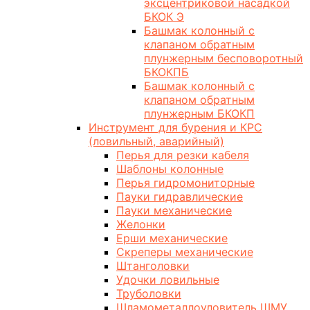
эксцентриковой насадкой
БКОК Э
Башмак колонный с
клапаном обратным
плунжерным бесповоротный
БКОКПБ
Башмак колонный с
клапаном обратным
плунжерным БКОКП
Инструмент для бурения и КРС
(ловильный, аварийный)
Перья для резки кабеля
Шаблоны колонные
Перья гидромониторные
Пауки гидравлические
Пауки механические
Желонки
Ерши механические
Скреперы механические
Штанголовки
Удочки ловильные
Труболовки
Шламометаллоуловитель ШМУ