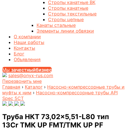
Стропы канатные ВК
Стропы канатные
Стропы текстильные
Стропы цепные
Канаты стальные
Элементы линии обвязки
О компании
Наши работы
Контакты
Блог
Объявления
Мы
за
честныйбизнес
sales@onyx-rus.com
Перезвонить мне
Главная
›
Каталог
›
Насосно-компрессорные трубы и
муфты к ним
›
Насосно-компрессорные трубы API
Spec 5CT
Труба НКТ 73,02×5,51-L80 тип
13Cr ТМК UP FMT/ТМК UP PF