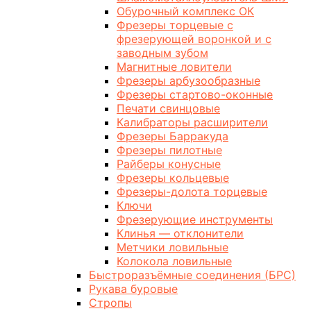
Обурочный комплекс ОК
Фрезеры торцевые с
фрезерующей воронкой и с
заводным зубом
Магнитные ловители
Фрезеры арбузообразные
Фрезеры стартово-оконные
Печати свинцовые
Калибраторы расширители
Фрезеры Барракуда
Фрезеры пилотные
Райберы конусные
Фрезеры кольцевые
Фрезеры-долота торцевые
Ключи
Фрезерующие инструменты
Клинья — отклонители
Метчики ловильные
Колокола ловильные
Быстроразъёмные соединения (БРС)
Рукава буровые
Стропы