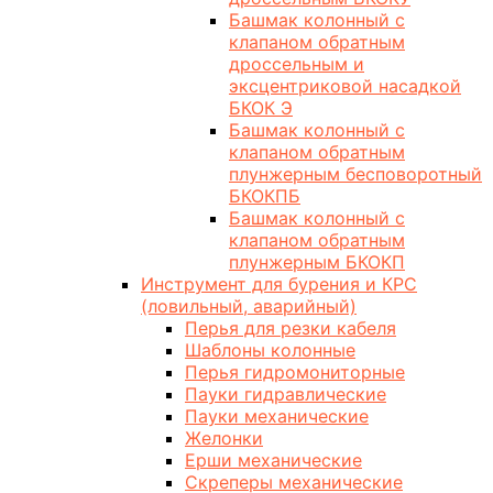
Башмак колонный с
клапаном обратным
дроссельным и
эксцентриковой насадкой
БКОК Э
Башмак колонный с
клапаном обратным
плунжерным бесповоротный
БКОКПБ
Башмак колонный с
клапаном обратным
плунжерным БКОКП
Инструмент для бурения и КРС
(ловильный, аварийный)
Перья для резки кабеля
Шаблоны колонные
Перья гидромониторные
Пауки гидравлические
Пауки механические
Желонки
Ерши механические
Скреперы механические