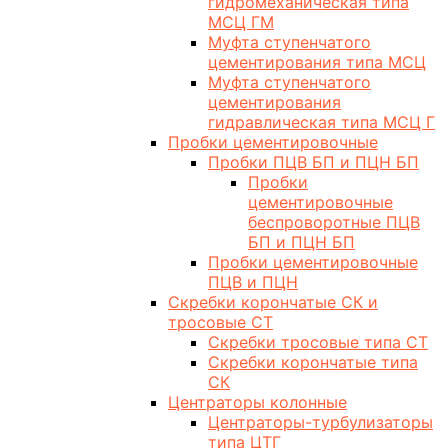
гидромеханическая типа
МСЦ ГМ
Муфта ступенчатого
цементирования типа МСЦ
Муфта ступенчатого
цементирования
гидравлическая типа МСЦ Г
Пробки цементировочные
Пробки ПЦВ БП и ПЦН БП
Пробки
цементировочные
беспроворотные ПЦВ
БП и ПЦН БП
Пробки цементировочные
ПЦВ и ПЦН
Скребки корончатые СК и
тросовые СТ
Скребки тросовые типа СТ
Скребки корончатые типа
СК
Центраторы колонные
Центраторы-турбулизаторы
типа ЦТГ