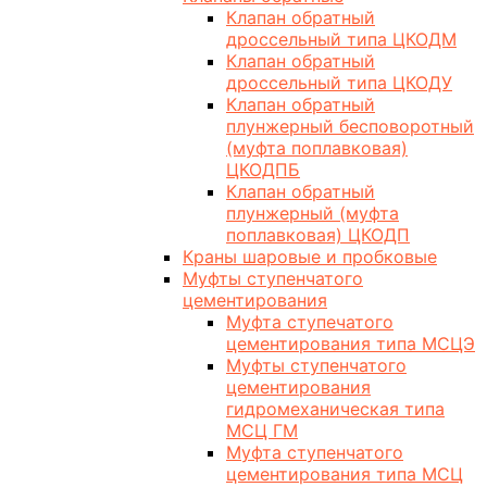
Клапан обратный
дроссельный типа ЦКОДМ
Клапан обратный
дроссельный типа ЦКОДУ
Клапан обратный
плунжерный бесповоротный
(муфта поплавковая)
ЦКОДПБ
Клапан обратный
плунжерный (муфта
поплавковая) ЦКОДП
Краны шаровые и пробковые
Муфты ступенчатого
цементирования
Муфта ступечатого
цементирования типа МСЦЭ
Муфты ступенчатого
цементирования
гидромеханическая типа
МСЦ ГМ
Муфта ступенчатого
цементирования типа МСЦ