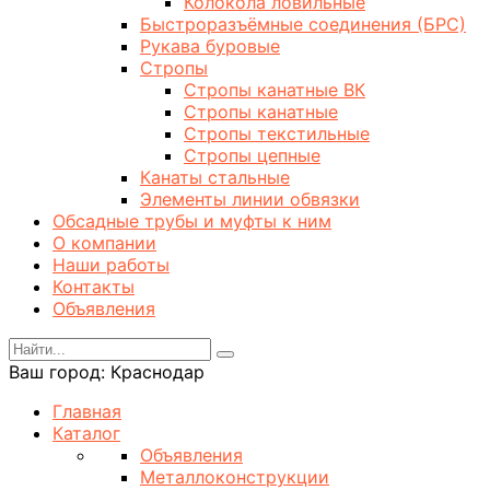
Колокола ловильные
Быстроразъёмные соединения (БРС)
Рукава буровые
Стропы
Стропы канатные ВК
Стропы канатные
Стропы текстильные
Стропы цепные
Канаты стальные
Элементы линии обвязки
Обсадные трубы и муфты к ним
О компании
Наши работы
Контакты
Объявления
Ваш город:
Краснодар
Главная
Каталог
Объявления
Металлоконструкции