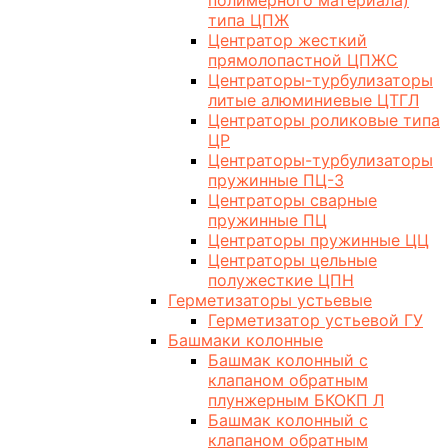
полимерного материала)
типа ЦПЖ
Центратор жесткий
прямолопастной ЦПЖС
Центраторы-турбулизаторы
литые алюминиевые ЦТГЛ
Центраторы роликовые типа
ЦР
Центраторы-турбулизаторы
пружинные ПЦ-3
Центраторы сварные
пружинные ПЦ
Центраторы пружинные ЦЦ
Центраторы цельные
полужесткие ЦПН
Герметизаторы устьевые
Герметизатор устьевой ГУ
Башмаки колонные
Башмак колонный с
клапаном обратным
плунжерным БКОКП Л
Башмак колонный с
клапаном обратным