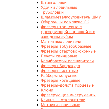
Штанголовки
Удочки ловильные
Труболовки
Шламометаллоуловитель ШМУ
Обурочный комплекс ОК
Фрезеры торцевые с
фрезерующей воронкой и с
заводным зубом
Магнитные ловители
Фрезеры арбузообразные
Фрезеры стартово-оконные
Печати свинцовые
Калибраторы расширители
Фрезеры Барракуда
Фрезеры пилотные
Райберы конусные
Фрезеры кольцевые
Фрезеры-долота торцевые
Ключи
Фрезерующие инструменты
Клинья — отклонители
Метчики ловильные