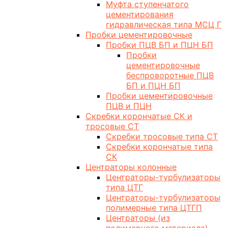
Муфта ступенчатого
цементирования
гидравлическая типа МСЦ Г
Пробки цементировочные
Пробки ПЦВ БП и ПЦН БП
Пробки
цементировочные
беспроворотные ПЦВ
БП и ПЦН БП
Пробки цементировочные
ПЦВ и ПЦН
Скребки корончатые СК и
тросовые СТ
Скребки тросовые типа СТ
Скребки корончатые типа
СК
Центраторы колонные
Центраторы-турбулизаторы
типа ЦТГ
Центраторы-турбулизаторы
полимерные типа ЦТГП
Центраторы (из