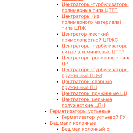
Центраторы-турбулизаторы
полимерные типа ЦТГП
Центраторы (из
полимерного материала)
типа ЦПЖ
Центратор жесткий
прямолопастной ЦПЖС
Центраторы-турбулизаторы
литые алюминиевые ЦТГЛ
Центраторы роликовые типа
ЦР
Центраторы-турбулизаторы
пружинные ПЦ-3
Центраторы сварные
пружинные ПЦ
Центраторы пружинные ЦЦ
Центраторы цельные
полужесткие ЦПН
Герметизаторы устьевые
Герметизатор устьевой ГУ
Башмаки колонные
Башмак колонный с