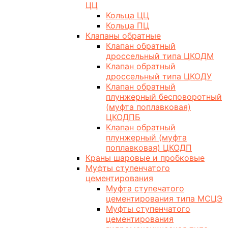
ЦЦ
Кольца ЦЦ
Кольца ПЦ
Клапаны обратные
Клапан обратный
дроссельный типа ЦКОДМ
Клапан обратный
дроссельный типа ЦКОДУ
Клапан обратный
плунжерный бесповоротный
(муфта поплавковая)
ЦКОДПБ
Клапан обратный
плунжерный (муфта
поплавковая) ЦКОДП
Краны шаровые и пробковые
Муфты ступенчатого
цементирования
Муфта ступечатого
цементирования типа МСЦЭ
Муфты ступенчатого
цементирования