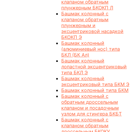
клапаном обратным
плунжерным БКОКП Л
Башмак колонный с
клапаном обратным
плунжерным и
эксцентриковой насадкой
БКОКП Э
Башмак колонный
(алюминиевый нос) типа
БКЛ (БК Ал)
Башмак колонный
лопастной эксцентриковый
типа БКЛ Э
Башмак колонный
эксцентриковый типа БКМ Э
Башмак колонный типа БКМ
Башмак колонный с
обратным дроссельным
клапаном и посадочным
узлом для стингера БКБТ
Башмак колонный с
клапаном обратным
дроссельным БКОКУ