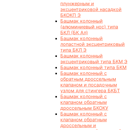
плунжерным и
эксцентриковой насадкой
БКОКП Э
Башмак колонный
(алюминиевый нос) типа
БКЛ (БК Ал)
Башмак колонный
лопастной эксцентриковый
типа БКЛ Э
Башмак колонный
эксцентриковый типа БКМ Э
Башмак колонный типа БКМ
Башмак колонный с
обратным дроссельным
клапаном и посадочным
узлом для стингера БКБТ
Башмак колонный с
клапаном обратным
дроссельным БКОКУ
Башмак колонный с
клапаном обратным
дроссельным и