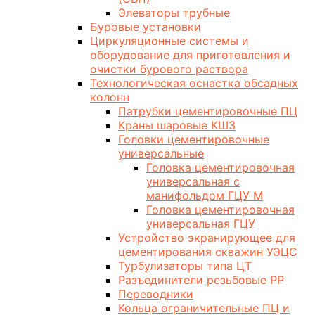
Элеваторы трубные
Буровые установки
Циркуляционные системы и
оборудование для приготовления и
очистки бурового раствора
Технологическая оснастка обсадных
колонн
Патрубки цементировочные ПЦ
Краны шаровые КШЗ
Головки цементировочные
универсальные
Головка цементировочная
универсальная с
манифольдом ГЦУ М
Головка цементировочная
универсальная ГЦУ
Устройство экранирующее для
цементирования скважин УЭЦС
Турбулизаторы типа ЦТ
Разъединители резьбовые РР
Переводники
Кольца ограничительные ПЦ и