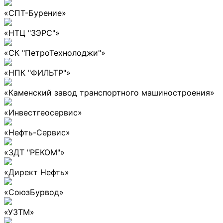
«СПТ-Бурение»
«НТЦ "ЗЭРС"»
«СК "ПетроТехнолоджи"»
«НПК "ФИЛЬТР"»
«Каменский завод транспортного машиностроения»
«Инвестгеосервис»
«Нефть-Сервис»
«ЗДТ "РЕКОМ"»
«Директ Нефть»
«СоюзБурвод»
«УЗТМ»