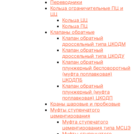
Переводники
Кольца ограничительные ПЦ и
ЦЦ
Кольца ЦЦ
Кольца ПЦ
Клапаны обратные
Клапан обратный
дроссельный типа ЦКОДМ
Клапан обратный
дроссельный типа ЦКОДУ
Клапан обратный
плунжерный бесповоротный
(муфта поплавковая)
ЦКОДПБ
Клапан обратный
плунжерный (муфта
поплавковая) ЦКОДП
Краны шаровые и пробковые
Муфты ступенчатого
цементирования
Муфта ступечатого
цементирования типа МСЦЭ
Муфты ступенчатого