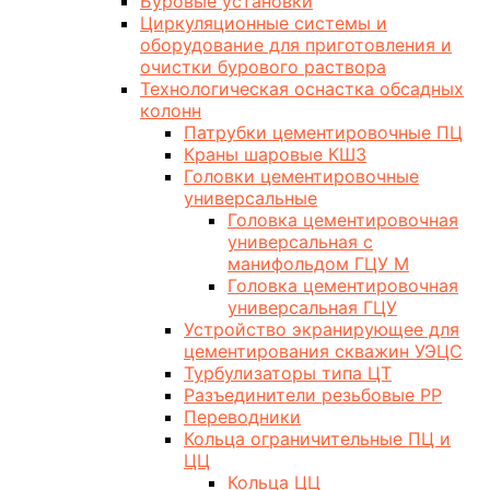
Буровые установки
Циркуляционные системы и
оборудование для приготовления и
очистки бурового раствора
Технологическая оснастка обсадных
колонн
Патрубки цементировочные ПЦ
Краны шаровые КШЗ
Головки цементировочные
универсальные
Головка цементировочная
универсальная с
манифольдом ГЦУ М
Головка цементировочная
универсальная ГЦУ
Устройство экранирующее для
цементирования скважин УЭЦС
Турбулизаторы типа ЦТ
Разъединители резьбовые РР
Переводники
Кольца ограничительные ПЦ и
ЦЦ
Кольца ЦЦ