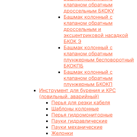
клапаном обратным
дроссельным БКОКУ
Башмак колонный с
клапаном обратным
дроссельным и
эксцентриковой насадкой
БКОК Э
Башмак колонный с
клапаном обратным
плунжерным бесповоротный
БКОКПБ
Башмак колонный с
клапаном обратным
плунжерным БКОКП
Инструмент для бурения и КРС
(ловильный, аварийный)
Перья для резки кабеля
Шаблоны колонные
Перья гидромониторные
Пауки гидравлические
Пауки механические
Желонки