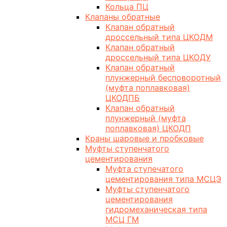
Кольца ПЦ
Клапаны обратные
Клапан обратный
дроссельный типа ЦКОДМ
Клапан обратный
дроссельный типа ЦКОДУ
Клапан обратный
плунжерный бесповоротный
(муфта поплавковая)
ЦКОДПБ
Клапан обратный
плунжерный (муфта
поплавковая) ЦКОДП
Краны шаровые и пробковые
Муфты ступенчатого
цементирования
Муфта ступечатого
цементирования типа МСЦЭ
Муфты ступенчатого
цементирования
гидромеханическая типа
МСЦ ГМ