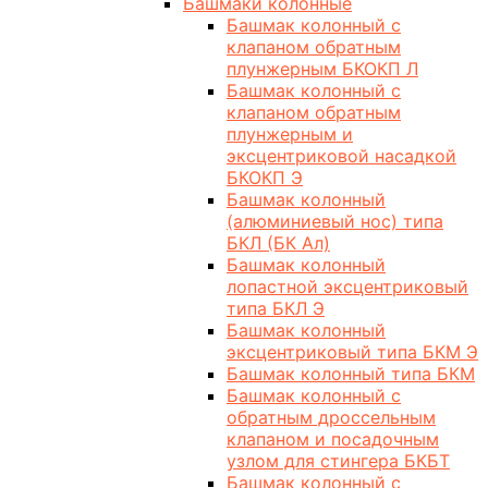
Башмаки колонные
Башмак колонный с
клапаном обратным
плунжерным БКОКП Л
Башмак колонный с
клапаном обратным
плунжерным и
эксцентриковой насадкой
БКОКП Э
Башмак колонный
(алюминиевый нос) типа
БКЛ (БК Ал)
Башмак колонный
лопастной эксцентриковый
типа БКЛ Э
Башмак колонный
эксцентриковый типа БКМ Э
Башмак колонный типа БКМ
Башмак колонный с
обратным дроссельным
клапаном и посадочным
узлом для стингера БКБТ
Башмак колонный с