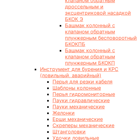
клапаном обратным
дроссельным и
эксцентриковой насадкой
БКОК Э
Башмак колонный с
клапаном обратным
плунжерным бесповоротный
БКОКПБ
Башмак колонный с
клапаном обратным
плунжерным БКОКП
Инструмент для бурения и КРС
(ловильный, аварийный)
Перья для резки кабеля
Шаблоны колонные
Перья гидромониторные
Пауки гидравлические
Пауки механические
Желонки
Ерши механические
Скреперы механические
Штанголовки
Удочки ловильные