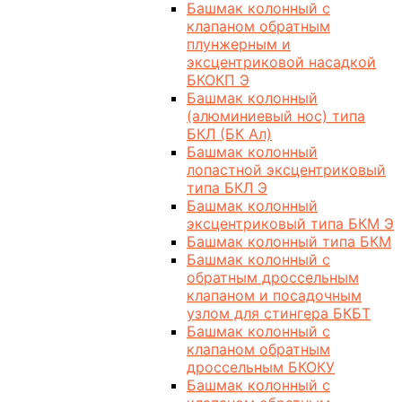
Башмак колонный с
клапаном обратным
плунжерным и
эксцентриковой насадкой
БКОКП Э
Башмак колонный
(алюминиевый нос) типа
БКЛ (БК Ал)
Башмак колонный
лопастной эксцентриковый
типа БКЛ Э
Башмак колонный
эксцентриковый типа БКМ Э
Башмак колонный типа БКМ
Башмак колонный с
обратным дроссельным
клапаном и посадочным
узлом для стингера БКБТ
Башмак колонный с
клапаном обратным
дроссельным БКОКУ
Башмак колонный с