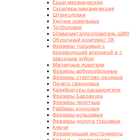
Ерши механические
Скреперы механические
Штанголовки
Удочки ловильные
Труболовки
Шламометаллоуловитель ШМУ
Обурочный комплекс ОК
Фрезеры торцевые с
фрезерующей воронкой и с
заводным зубом
Магнитные ловители
Фрезеры арбузообразные
Фрезеры стартово-оконные
Печати свинцовые
Калибраторы расширители
Фрезеры Барракуда
Фрезеры пилотные
Райберы конусные
Фрезеры кольцевые
Фрезеры-долота торцевые
Ключи
Фрезерующие инструменты
Клинья — отклонители