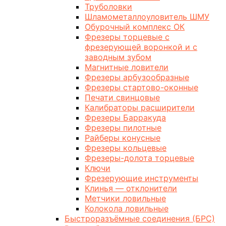
Труболовки
Шламометаллоуловитель ШМУ
Обурочный комплекс ОК
Фрезеры торцевые с
фрезерующей воронкой и с
заводным зубом
Магнитные ловители
Фрезеры арбузообразные
Фрезеры стартово-оконные
Печати свинцовые
Калибраторы расширители
Фрезеры Барракуда
Фрезеры пилотные
Райберы конусные
Фрезеры кольцевые
Фрезеры-долота торцевые
Ключи
Фрезерующие инструменты
Клинья — отклонители
Метчики ловильные
Колокола ловильные
Быстроразъёмные соединения (БРС)