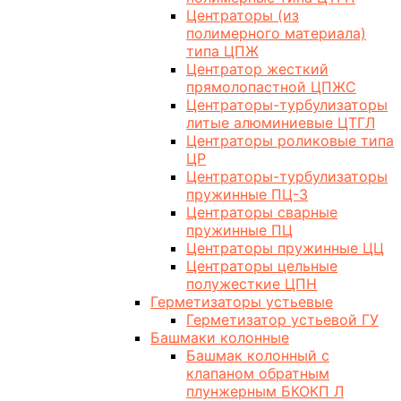
Центраторы (из
полимерного материала)
типа ЦПЖ
Центратор жесткий
прямолопастной ЦПЖС
Центраторы-турбулизаторы
литые алюминиевые ЦТГЛ
Центраторы роликовые типа
ЦР
Центраторы-турбулизаторы
пружинные ПЦ-3
Центраторы сварные
пружинные ПЦ
Центраторы пружинные ЦЦ
Центраторы цельные
полужесткие ЦПН
Герметизаторы устьевые
Герметизатор устьевой ГУ
Башмаки колонные
Башмак колонный с
клапаном обратным
плунжерным БКОКП Л