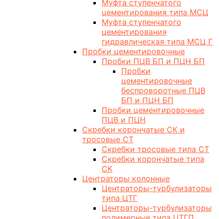
Муфта ступенчатого
цементирования типа МСЦ
Муфта ступенчатого
цементирования
гидравлическая типа МСЦ Г
Пробки цементировочные
Пробки ПЦВ БП и ПЦН БП
Пробки
цементировочные
беспроворотные ПЦВ
БП и ПЦН БП
Пробки цементировочные
ПЦВ и ПЦН
Скребки корончатые СК и
тросовые СТ
Скребки тросовые типа СТ
Скребки корончатые типа
СК
Центраторы колонные
Центраторы-турбулизаторы
типа ЦТГ
Центраторы-турбулизаторы
полимерные типа ЦТГП