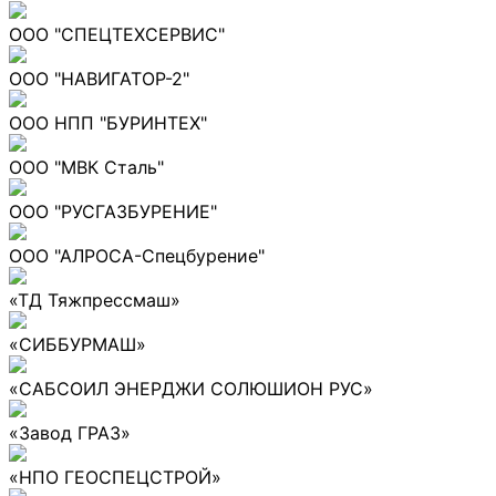
ООО "СПЕЦТЕХСЕРВИС"
ООО "НАВИГАТОР-2"
ООО НПП "БУРИНТЕХ"
ООО "МВК Сталь"
ООО "РУСГАЗБУРЕНИЕ"
ООО "АЛРОСА-Спецбурение"
«ТД Тяжпрессмаш»
«СИББУРМАШ»
«САБСОИЛ ЭНЕРДЖИ СОЛЮШИОН РУС»
«Завод ГРАЗ»
«НПО ГЕОСПЕЦСТРОЙ»