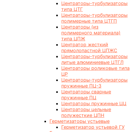
Центраторы-турбулизаторы
типа ЦТГ
Центраторы-турбулизаторы
полимерные типа ЦТГП
Центраторы (из
полимерного материала)
типа ЦПЖ
Центратор жесткий
прямолопастной ЦПЖС
Центраторы-турбулизаторы
литые алюминиевые ЦТГЛ
Центраторы роликовые типа
ЦР
Центраторы-турбулизаторы
пружинные ПЦ-3
Центраторы сварные
пружинные ПЦ
Центраторы пружинные ЦЦ
Центраторы цельные
полужесткие ЦПН
Герметизаторы устьевые
Герметизатор устьевой ГУ