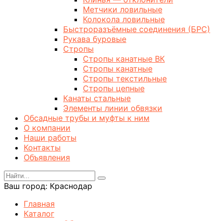
Метчики ловильные
Колокола ловильные
Быстроразъёмные соединения (БРС)
Рукава буровые
Стропы
Стропы канатные ВК
Стропы канатные
Стропы текстильные
Стропы цепные
Канаты стальные
Элементы линии обвязки
Обсадные трубы и муфты к ним
О компании
Наши работы
Контакты
Объявления
Ваш город:
Краснодар
Главная
Каталог