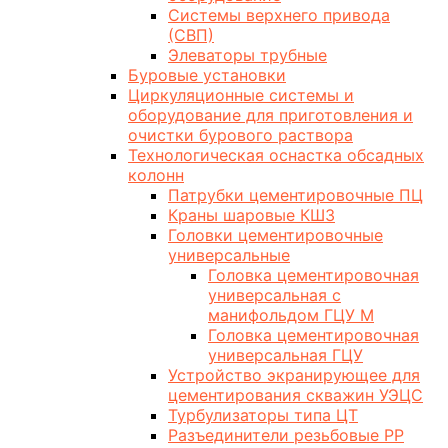
Системы верхнего привода
(СВП)
Элеваторы трубные
Буровые установки
Циркуляционные системы и
оборудование для приготовления и
очистки бурового раствора
Технологическая оснастка обсадных
колонн
Патрубки цементировочные ПЦ
Краны шаровые КШЗ
Головки цементировочные
универсальные
Головка цементировочная
универсальная с
манифольдом ГЦУ М
Головка цементировочная
универсальная ГЦУ
Устройство экранирующее для
цементирования скважин УЭЦС
Турбулизаторы типа ЦТ
Разъединители резьбовые РР