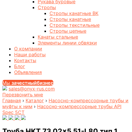
Рукава буровые
Стропы
Стропы канатные ВК
Стропы канатные
Стропы текстильные
Стропы цепные
Канаты стальные
Элементы линии обвязки
О компании
Наши работы
Контакты
Блог
Объявления
Мы
за
честныйбизнес
sales@onyx-rus.com
Перезвонить мне
Главная
›
Каталог
›
Насосно-компрессорные трубы и
муфты к ним
›
Насосно-компрессорные трубы API
Spec 5CT
Труба НКТ 73,02×5,51-L80 тип 1