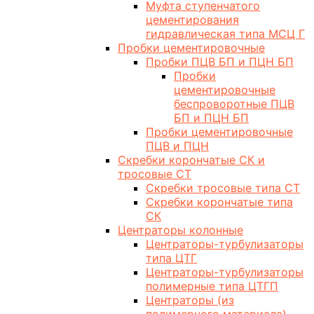
Муфта ступенчатого
цементирования
гидравлическая типа МСЦ Г
Пробки цементировочные
Пробки ПЦВ БП и ПЦН БП
Пробки
цементировочные
беспроворотные ПЦВ
БП и ПЦН БП
Пробки цементировочные
ПЦВ и ПЦН
Скребки корончатые СК и
тросовые СТ
Скребки тросовые типа СТ
Скребки корончатые типа
СК
Центраторы колонные
Центраторы-турбулизаторы
типа ЦТГ
Центраторы-турбулизаторы
полимерные типа ЦТГП
Центраторы (из