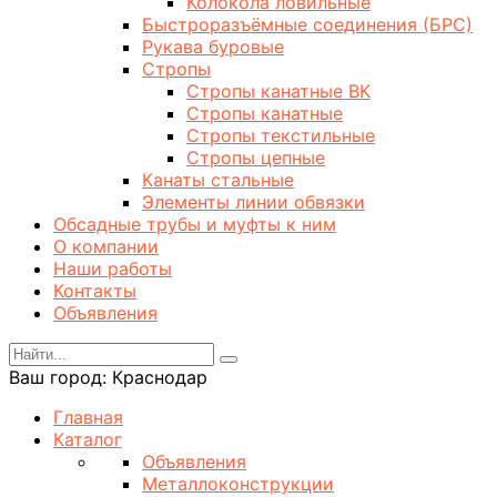
Колокола ловильные
Быстроразъёмные соединения (БРС)
Рукава буровые
Стропы
Стропы канатные ВК
Стропы канатные
Стропы текстильные
Стропы цепные
Канаты стальные
Элементы линии обвязки
Обсадные трубы и муфты к ним
О компании
Наши работы
Контакты
Объявления
Ваш город:
Краснодар
Главная
Каталог
Объявления
Металлоконструкции