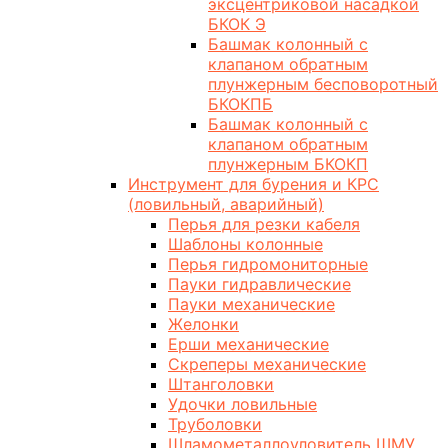
эксцентриковой насадкой
БКОК Э
Башмак колонный с
клапаном обратным
плунжерным бесповоротный
БКОКПБ
Башмак колонный с
клапаном обратным
плунжерным БКОКП
Инструмент для бурения и КРС
(ловильный, аварийный)
Перья для резки кабеля
Шаблоны колонные
Перья гидромониторные
Пауки гидравлические
Пауки механические
Желонки
Ерши механические
Скреперы механические
Штанголовки
Удочки ловильные
Труболовки
Шламометаллоуловитель ШМУ