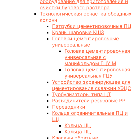
оборудование для приготовления и
очистки бурового раствора
Технологическая оснастка обсадных
колонн
Патрубки цементировочные ПЦ
Краны шаровые КШЗ
Головки цементировочные
универсальные
Головка цементировочная
универсальная с
манифольдом ГЦУ М
Головка цементировочная
универсальная ГЦУ
Устройство экранирующее для
цементирования скважин УЭЦС
Турбулизаторы типа ЦТ
Разъединители резьбовые РР
Переводники
Кольца ограничительные ПЦ и
ЦЦ
Кольца ЦЦ
Кольца ПЦ
Клапаны обратные