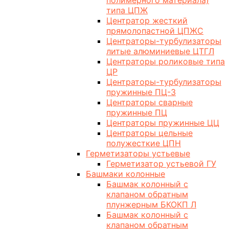
полимерного материала)
типа ЦПЖ
Центратор жесткий
прямолопастной ЦПЖС
Центраторы-турбулизаторы
литые алюминиевые ЦТГЛ
Центраторы роликовые типа
ЦР
Центраторы-турбулизаторы
пружинные ПЦ-3
Центраторы сварные
пружинные ПЦ
Центраторы пружинные ЦЦ
Центраторы цельные
полужесткие ЦПН
Герметизаторы устьевые
Герметизатор устьевой ГУ
Башмаки колонные
Башмак колонный с
клапаном обратным
плунжерным БКОКП Л
Башмак колонный с
клапаном обратным