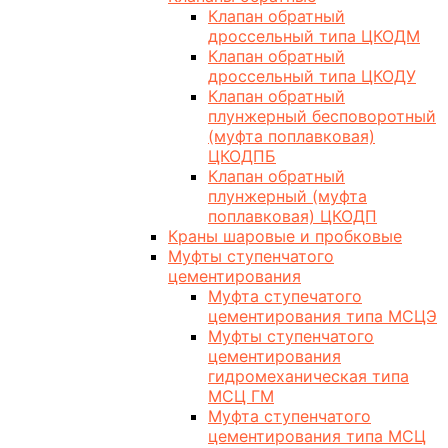
Клапан обратный
дроссельный типа ЦКОДМ
Клапан обратный
дроссельный типа ЦКОДУ
Клапан обратный
плунжерный бесповоротный
(муфта поплавковая)
ЦКОДПБ
Клапан обратный
плунжерный (муфта
поплавковая) ЦКОДП
Краны шаровые и пробковые
Муфты ступенчатого
цементирования
Муфта ступечатого
цементирования типа МСЦЭ
Муфты ступенчатого
цементирования
гидромеханическая типа
МСЦ ГМ
Муфта ступенчатого
цементирования типа МСЦ