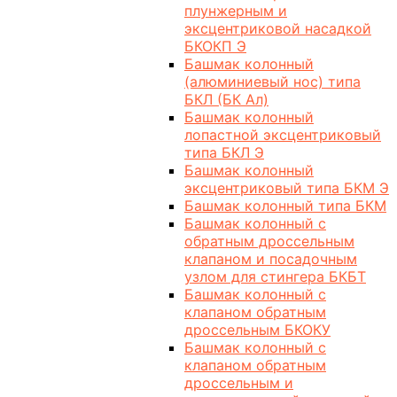
плунжерным и
эксцентриковой насадкой
БКОКП Э
Башмак колонный
(алюминиевый нос) типа
БКЛ (БК Ал)
Башмак колонный
лопастной эксцентриковый
типа БКЛ Э
Башмак колонный
эксцентриковый типа БКМ Э
Башмак колонный типа БКМ
Башмак колонный с
обратным дроссельным
клапаном и посадочным
узлом для стингера БКБТ
Башмак колонный с
клапаном обратным
дроссельным БКОКУ
Башмак колонный с
клапаном обратным
дроссельным и