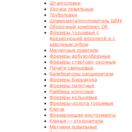
Штанголовки
Удочки ловильные
Труболовки
Шламометаллоуловитель ШМУ
Обурочный комплекс ОК
Фрезеры торцевые с
фрезерующей воронкой и с
заводным зубом
Магнитные ловители
Фрезеры арбузообразные
Фрезеры стартово-оконные
Печати свинцовые
Калибраторы расширители
Фрезеры Барракуда
Фрезеры пилотные
Райберы конусные
Фрезеры кольцевые
Фрезеры-долота торцевые
Ключи
Фрезерующие инструменты
Клинья — отклонители
Метчики ловильные