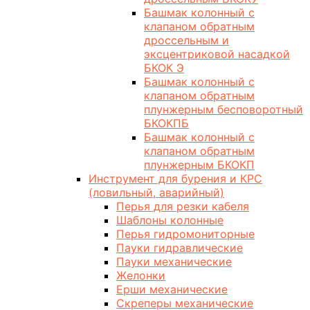
Башмак колонный с
клапаном обратным
дроссельным и
эксцентриковой насадкой
БКОК Э
Башмак колонный с
клапаном обратным
плунжерным бесповоротный
БКОКПБ
Башмак колонный с
клапаном обратным
плунжерным БКОКП
Инструмент для бурения и КРС
(ловильный, аварийный)
Перья для резки кабеля
Шаблоны колонные
Перья гидромониторные
Пауки гидравлические
Пауки механические
Желонки
Ерши механические
Скреперы механические