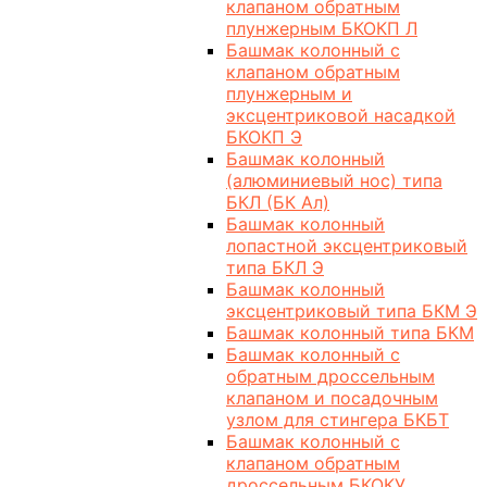
клапаном обратным
плунжерным БКОКП Л
Башмак колонный с
клапаном обратным
плунжерным и
эксцентриковой насадкой
БКОКП Э
Башмак колонный
(алюминиевый нос) типа
БКЛ (БК Ал)
Башмак колонный
лопастной эксцентриковый
типа БКЛ Э
Башмак колонный
эксцентриковый типа БКМ Э
Башмак колонный типа БКМ
Башмак колонный с
обратным дроссельным
клапаном и посадочным
узлом для стингера БКБТ
Башмак колонный с
клапаном обратным
дроссельным БКОКУ