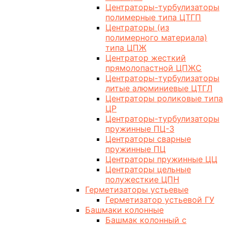
Центраторы-турбулизаторы
полимерные типа ЦТГП
Центраторы (из
полимерного материала)
типа ЦПЖ
Центратор жесткий
прямолопастной ЦПЖС
Центраторы-турбулизаторы
литые алюминиевые ЦТГЛ
Центраторы роликовые типа
ЦР
Центраторы-турбулизаторы
пружинные ПЦ-3
Центраторы сварные
пружинные ПЦ
Центраторы пружинные ЦЦ
Центраторы цельные
полужесткие ЦПН
Герметизаторы устьевые
Герметизатор устьевой ГУ
Башмаки колонные
Башмак колонный с