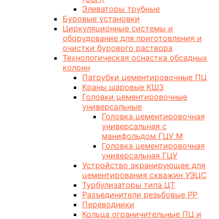
Элеваторы трубные
Буровые установки
Циркуляционные системы и
оборудование для приготовления и
очистки бурового раствора
Технологическая оснастка обсадных
колонн
Патрубки цементировочные ПЦ
Краны шаровые КШЗ
Головки цементировочные
универсальные
Головка цементировочная
универсальная с
манифольдом ГЦУ М
Головка цементировочная
универсальная ГЦУ
Устройство экранирующее для
цементирования скважин УЭЦС
Турбулизаторы типа ЦТ
Разъединители резьбовые РР
Переводники
Кольца ограничительные ПЦ и