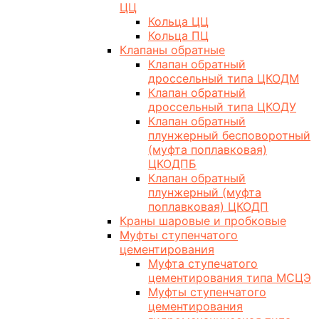
ЦЦ
Кольца ЦЦ
Кольца ПЦ
Клапаны обратные
Клапан обратный
дроссельный типа ЦКОДМ
Клапан обратный
дроссельный типа ЦКОДУ
Клапан обратный
плунжерный бесповоротный
(муфта поплавковая)
ЦКОДПБ
Клапан обратный
плунжерный (муфта
поплавковая) ЦКОДП
Краны шаровые и пробковые
Муфты ступенчатого
цементирования
Муфта ступечатого
цементирования типа МСЦЭ
Муфты ступенчатого
цементирования