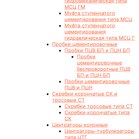
гидромеханическая типа
МСЦ ГМ
Муфта ступенчатого
цементирования типа МСЦ
Муфта ступенчатого
цементирования
гидравлическая типа МСЦ Г
Пробки цементировочные
Пробки ПЦВ БП и ПЦН БП
Пробки
цементировочные
беспроворотные ПЦВ
БП и ПЦН БП
Пробки цементировочные
ПЦВ и ПЦН
Скребки корончатые СК и
тросовые СТ
Скребки тросовые типа СТ
Скребки корончатые типа
СК
Центраторы колонные
Центраторы-турбулизаторы
типа ЦТГ