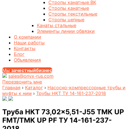
Стропы канатные ВК
Стропы канатные
Стропы текстильные
Стропы цепные
Канаты стальные
Элементы линии обвязки
О компании
Наши работы
Контакты
Блог
Объявления
Мы
за
честныйбизнес
sales@onyx-rus.com
Перезвонить мне
Главная
›
Каталог
›
Насосно-компрессорные трубы и
муфты к ним
›
Трубы НКТ ТУ 14-161-237-2018
Труба НКТ 73,02×5,51-J55 ТМК UP
FMT/ТМК UP PF ТУ 14-161-237-
2018