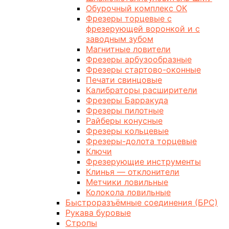
Обурочный комплекс ОК
Фрезеры торцевые с
фрезерующей воронкой и с
заводным зубом
Магнитные ловители
Фрезеры арбузообразные
Фрезеры стартово-оконные
Печати свинцовые
Калибраторы расширители
Фрезеры Барракуда
Фрезеры пилотные
Райберы конусные
Фрезеры кольцевые
Фрезеры-долота торцевые
Ключи
Фрезерующие инструменты
Клинья — отклонители
Метчики ловильные
Колокола ловильные
Быстроразъёмные соединения (БРС)
Рукава буровые
Стропы