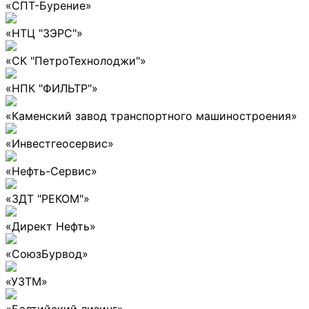
«СПТ-Бурение»
«НТЦ "ЗЭРС"»
«СК "ПетроТехнолоджи"»
«НПК "ФИЛЬТР"»
«Каменский завод транспортного машиностроения»
«Инвестгеосервис»
«Нефть-Сервис»
«ЗДТ "РЕКОМ"»
«Директ Нефть»
«СоюзБурвод»
«УЗТМ»
«Балтийский лизинг»