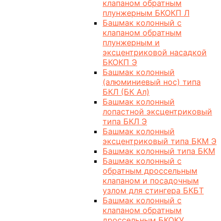
клапаном обратным
плунжерным БКОКП Л
Башмак колонный с
клапаном обратным
плунжерным и
эксцентриковой насадкой
БКОКП Э
Башмак колонный
(алюминиевый нос) типа
БКЛ (БК Ал)
Башмак колонный
лопастной эксцентриковый
типа БКЛ Э
Башмак колонный
эксцентриковый типа БКМ Э
Башмак колонный типа БКМ
Башмак колонный с
обратным дроссельным
клапаном и посадочным
узлом для стингера БКБТ
Башмак колонный с
клапаном обратным
дроссельным БКОКУ