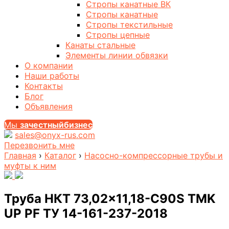
Стропы канатные ВК
Стропы канатные
Стропы текстильные
Стропы цепные
Канаты стальные
Элементы линии обвязки
О компании
Наши работы
Контакты
Блог
Объявления
Мы
за
честныйбизнес
sales@onyx-rus.com
Перезвонить мне
Главная
›
Каталог
›
Насосно-компрессорные трубы и
муфты к ним
Труба НКТ 73,02×11,18-С90S TMK
UP PF ТУ 14-161-237-2018