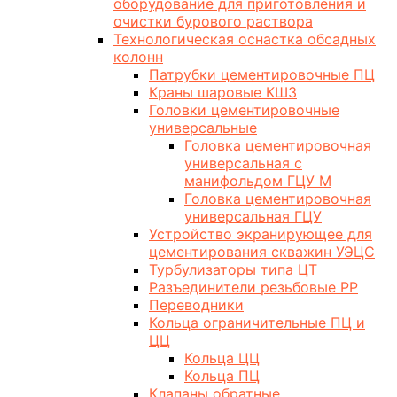
оборудование для приготовления и
очистки бурового раствора
Технологическая оснастка обсадных
колонн
Патрубки цементировочные ПЦ
Краны шаровые КШЗ
Головки цементировочные
универсальные
Головка цементировочная
универсальная с
манифольдом ГЦУ М
Головка цементировочная
универсальная ГЦУ
Устройство экранирующее для
цементирования скважин УЭЦС
Турбулизаторы типа ЦТ
Разъединители резьбовые РР
Переводники
Кольца ограничительные ПЦ и
ЦЦ
Кольца ЦЦ
Кольца ПЦ
Клапаны обратные