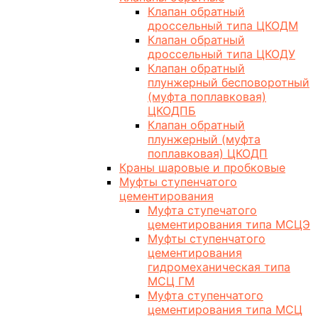
Клапан обратный
дроссельный типа ЦКОДМ
Клапан обратный
дроссельный типа ЦКОДУ
Клапан обратный
плунжерный бесповоротный
(муфта поплавковая)
ЦКОДПБ
Клапан обратный
плунжерный (муфта
поплавковая) ЦКОДП
Краны шаровые и пробковые
Муфты ступенчатого
цементирования
Муфта ступечатого
цементирования типа МСЦЭ
Муфты ступенчатого
цементирования
гидромеханическая типа
МСЦ ГМ
Муфта ступенчатого
цементирования типа МСЦ