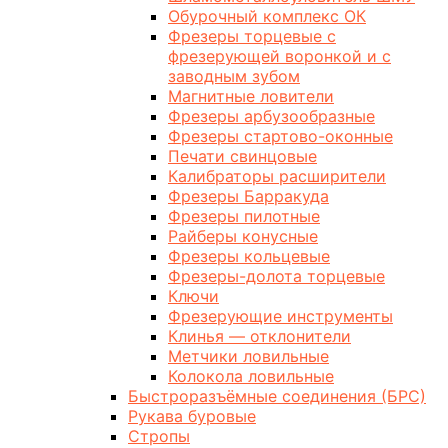
Обурочный комплекс ОК
Фрезеры торцевые с
фрезерующей воронкой и с
заводным зубом
Магнитные ловители
Фрезеры арбузообразные
Фрезеры стартово-оконные
Печати свинцовые
Калибраторы расширители
Фрезеры Барракуда
Фрезеры пилотные
Райберы конусные
Фрезеры кольцевые
Фрезеры-долота торцевые
Ключи
Фрезерующие инструменты
Клинья — отклонители
Метчики ловильные
Колокола ловильные
Быстроразъёмные соединения (БРС)
Рукава буровые
Стропы