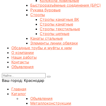
Колокола ловильные
Быстроразъёмные соединения (БРС)
Рукава буровые
Стропы
Стропы канатные ВК
Стропы канатные
Стропы текстильные
Стропы цепные
Канаты стальные
Элементы линии обвязки
Обсадные трубы и муфты к ним
О компании
Наши работы
Контакты
Объявления
Ваш город:
Краснодар
Главная
Каталог
Объявления
Металлоконструкции