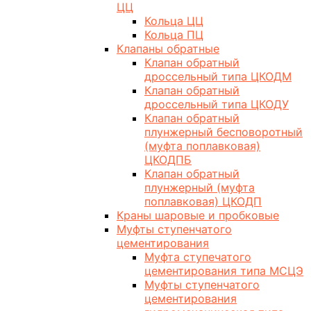
ЦЦ
Кольца ЦЦ
Кольца ПЦ
Клапаны обратные
Клапан обратный
дроссельный типа ЦКОДМ
Клапан обратный
дроссельный типа ЦКОДУ
Клапан обратный
плунжерный бесповоротный
(муфта поплавковая)
ЦКОДПБ
Клапан обратный
плунжерный (муфта
поплавковая) ЦКОДП
Краны шаровые и пробковые
Муфты ступенчатого
цементирования
Муфта ступечатого
цементирования типа МСЦЭ
Муфты ступенчатого
цементирования