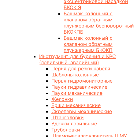
эксцентриковой насадкой
БКОК Э
Башмак колонный с
клапаном обратным
плунжерным бесповоротный
БКОКПБ
Башмак колонный с
клапаном обратным
плунжерным БКОКП
Инструмент для бурения и КРС
(ловильный, аварийный)
Перья для резки кабеля
Шаблоны колонные
Перья гидромониторные
Пауки гидравлические
Пауки механические
Желонки
Ерши механические
Скреперы механические
Штанголовки
Удочки ловильные
Труболовки
Шламометаллоуловитель ШМУ