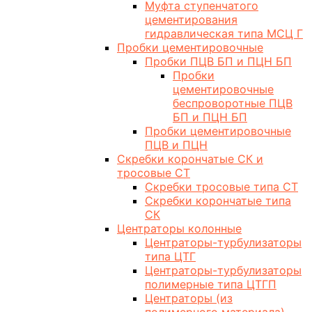
Муфта ступенчатого
цементирования
гидравлическая типа МСЦ Г
Пробки цементировочные
Пробки ПЦВ БП и ПЦН БП
Пробки
цементировочные
беспроворотные ПЦВ
БП и ПЦН БП
Пробки цементировочные
ПЦВ и ПЦН
Скребки корончатые СК и
тросовые СТ
Скребки тросовые типа СТ
Скребки корончатые типа
СК
Центраторы колонные
Центраторы-турбулизаторы
типа ЦТГ
Центраторы-турбулизаторы
полимерные типа ЦТГП
Центраторы (из