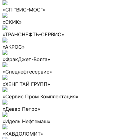
«СП "ВИС-МОС"»
«СКИК»
«ТРАНСНЕФТЬ-СЕРВИС»
«АКРОС»
«ФракДжет-Волга»
«Спецнефтесервис»
«ХЕНГ ТАЙ ГРУПП»
«Сервис Пром Комплектация»
«Девар Петро»
«Идель Нефтемаш»
«КАВДОЛОМИТ»