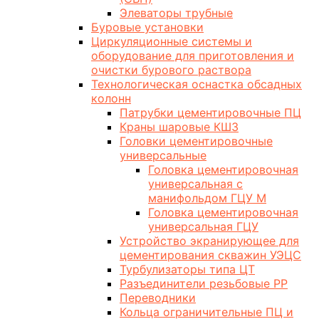
Элеваторы трубные
Буровые установки
Циркуляционные системы и
оборудование для приготовления и
очистки бурового раствора
Технологическая оснастка обсадных
колонн
Патрубки цементировочные ПЦ
Краны шаровые КШЗ
Головки цементировочные
универсальные
Головка цементировочная
универсальная с
манифольдом ГЦУ М
Головка цементировочная
универсальная ГЦУ
Устройство экранирующее для
цементирования скважин УЭЦС
Турбулизаторы типа ЦТ
Разъединители резьбовые РР
Переводники
Кольца ограничительные ПЦ и