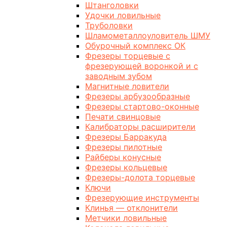
Штанголовки
Удочки ловильные
Труболовки
Шламометаллоуловитель ШМУ
Обурочный комплекс ОК
Фрезеры торцевые с
фрезерующей воронкой и с
заводным зубом
Магнитные ловители
Фрезеры арбузообразные
Фрезеры стартово-оконные
Печати свинцовые
Калибраторы расширители
Фрезеры Барракуда
Фрезеры пилотные
Райберы конусные
Фрезеры кольцевые
Фрезеры-долота торцевые
Ключи
Фрезерующие инструменты
Клинья — отклонители
Метчики ловильные