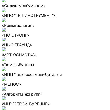
«Соликамскбумпром»
«НПО "ГРП ИНСТРУМЕНТ"»
«Крымгеология»
«ПО СТРОНГ»
«НЬЮ ГРАУНД»
«АРТ-ОСНАСТКА»
«Тюменьбургео»
«НПП "Тяжпрессмаш-Деталь"»
«МЕПОС»
«АлгоритмТехГрупп»
«ИНЖСТРОЙ-БУРЕНИЕ»