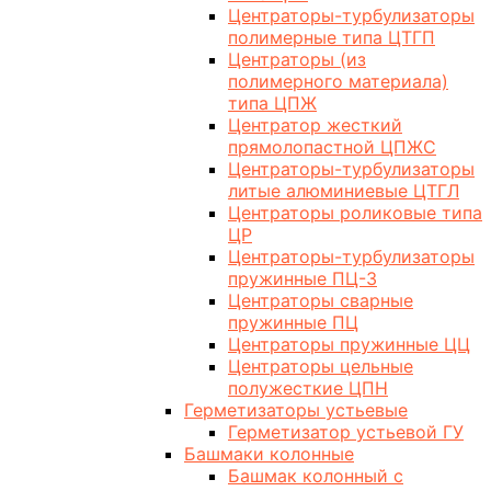
Центраторы-турбулизаторы
полимерные типа ЦТГП
Центраторы (из
полимерного материала)
типа ЦПЖ
Центратор жесткий
прямолопастной ЦПЖС
Центраторы-турбулизаторы
литые алюминиевые ЦТГЛ
Центраторы роликовые типа
ЦР
Центраторы-турбулизаторы
пружинные ПЦ-3
Центраторы сварные
пружинные ПЦ
Центраторы пружинные ЦЦ
Центраторы цельные
полужесткие ЦПН
Герметизаторы устьевые
Герметизатор устьевой ГУ
Башмаки колонные
Башмак колонный с