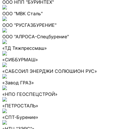
ООО НПП "БУРИНТЕХ"
ООО "МВК Сталь"
ООО "РУСГАЗБУРЕНИЕ"
ООО "АЛРОСА-Спецбурение"
«ТД Тяжпрессмаш»
«СИББУРМАШ»
«САБСОИЛ ЭНЕРДЖИ СОЛЮШИОН РУС»
«Завод ГРАЗ»
«НПО ГЕОСПЕЦСТРОЙ»
«ПЕТРОСТАЛЬ»
«СПТ-Бурение»
«НТЦ "ЗЭРС"»