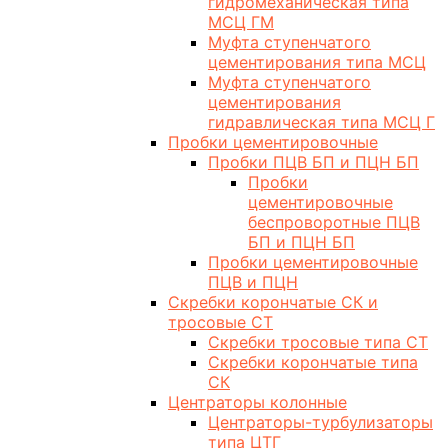
гидромеханическая типа
МСЦ ГМ
Муфта ступенчатого
цементирования типа МСЦ
Муфта ступенчатого
цементирования
гидравлическая типа МСЦ Г
Пробки цементировочные
Пробки ПЦВ БП и ПЦН БП
Пробки
цементировочные
беспроворотные ПЦВ
БП и ПЦН БП
Пробки цементировочные
ПЦВ и ПЦН
Скребки корончатые СК и
тросовые СТ
Скребки тросовые типа СТ
Скребки корончатые типа
СК
Центраторы колонные
Центраторы-турбулизаторы
типа ЦТГ