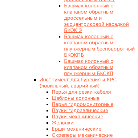
Башмак колонный с
клапаном обратным
дроссельным и
эксцентриковой насадкой
БКОК Э
Башмак колонный с
клапаном обратным
плунжерным бесповоротный
БКОКПБ
Башмак колонный с
клапаном обратным
плунжерным БКОКП
Инструмент для бурения и КРС
(ловильный, аварийный)
Перья для резки кабеля
Шаблоны колонные
Перья гидромониторные
Пауки гидравлические
Пауки механические
Желонки
Ерши механические
Скреперы механические