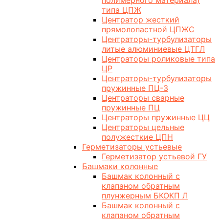
полимерного материала)
типа ЦПЖ
Центратор жесткий
прямолопастной ЦПЖС
Центраторы-турбулизаторы
литые алюминиевые ЦТГЛ
Центраторы роликовые типа
ЦР
Центраторы-турбулизаторы
пружинные ПЦ-3
Центраторы сварные
пружинные ПЦ
Центраторы пружинные ЦЦ
Центраторы цельные
полужесткие ЦПН
Герметизаторы устьевые
Герметизатор устьевой ГУ
Башмаки колонные
Башмак колонный с
клапаном обратным
плунжерным БКОКП Л
Башмак колонный с
клапаном обратным