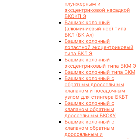
плунжерным и
эксцентриковой насадкой
БКОКП Э
Башмак колонный
(алюминиевый нос) типа
БКЛ (БК Ал)
Башмак колонный
лопастной эксцентриковый
типа БКЛ Э
Башмак колонный
эксцентриковый типа БКМ Э
Башмак колонный типа БКМ
Башмак колонный с
обратным дроссельным
клапаном и посадочным
узлом для стингера БКБТ
Башмак колонный с
клапаном обратным
дроссельным БКОКУ
Башмак колонный с
клапаном обратным
дроссельным и