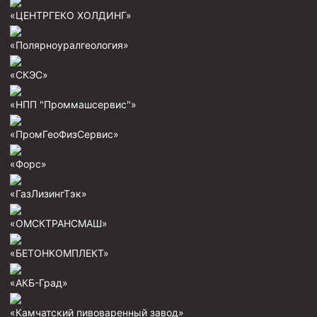
Скреперы механические
«ЦЕНТРГЕКО ХОЛДИНГ»
Штанголовки
«Полярноуралгеология»
Удочки ловильные
«СКЭС»
Труболовки
«НПП "Проммашсервис"»
Шламометаллоуловитель ШМУ
Обурочный комплекс ОК
«ПромГеоФизСервис»
Фрезеры торцевые с фрезерующей воронкой и с
«Форс»
заводным зубом
Магнитные ловители
«ГазЛизингТэк»
Фрезеры арбузообразные
«ОМСКТРАНСМАШ»
Фрезеры стартово-оконные
«БЕТОНКОМПЛЕКТ»
Печати свинцовые
«АКБ-Град»
Калибраторы расширители
Фрезеры Барракуда
«Камчатский пивоваренный завод»