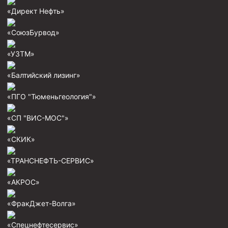
Муфта ОТТГ 146
«Директ Нефть»
Муфта ОТТГ 127
«СоюзБурвод»
Муфта ОТТГ 114
«УЗТМ»
Буровое оборудование
«Балтийский лизинг»
Фонтанная и запорная арматура
«ПГО "Тюменьгеология"»
Оборудование для трубопроводов и манифольдов
высокого давления
«СП "ВИС-МОС"»
Задвижки буровые
«СКИК»
Буровые насосы
Противовыбросовое оборудование
«ТРАНСНЕФТЬ-СЕРВИС»
Системы верхнего привода (СВП)
«АКРОС»
Элеваторы трубные
«ФракДжет-Волга»
Буровые установки
«Спецнефтесервис»