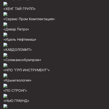
Циркуляционные системы и оборудование для
приготовления и очистки бурового раствора
«ХЕНГ ТАЙ ГРУПП»
Технологическая оснастка обсадных колонн
«Сервис Пром Комплектация»
Патрубки цементировочные ПЦ
«Девар Петро»
Краны шаровые КШЗ
Головки цементировочные универсальные
«Идель Нефтемаш»
Устройство экранирующее для цементирования
«КАВДОЛОМИТ»
скважин УЭЦС
Турбулизаторы типа ЦТ
«Соликамскбумпром»
Разъединители резьбовые РР
«НПО "ГРП ИНСТРУМЕНТ"»
Переводники
«Крымгеология»
Кольца ограничительные ПЦ и ЦЦ
«ПО СТРОНГ»
Клапаны обратные
Краны шаровые и пробковые
«НЬЮ ГРАУНД»
Муфты ступенчатого цементирования