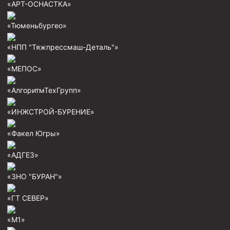
«АРТ-ОСНАСТКА»
Пробки цементировочные
«Тюменьбургео»
Скребки корончатые СК и тросовые СТ
«НПП "Тяжпрессмаш-Деталь"»
Центраторы колонные
Герметизаторы устьевые
«МЕПОС»
Башмаки колонные
«АлгоритмТехГрупп»
Инструмент для бурения и КРС (ловильный, аварийный)
«ИНЖСТРОЙ-БУРЕНИЕ»
Перья для резки кабеля
«Факел Югры»
Шаблоны колонные
«АДГЕЗ»
Перья гидромониторные
Пауки гидравлические
«ЗНО "БУРАН"»
Пауки механические
«ГТ СЕВЕР»
Желонки
«М1»
Ерши механические