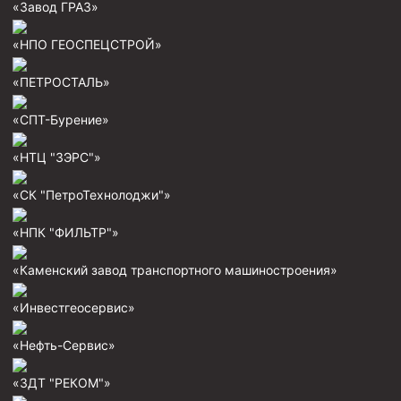
«Завод ГРАЗ»
Муфта ОТТМ 146
«НПО ГЕОСПЕЦСТРОЙ»
Муфта БТС 324
«ПЕТРОСТАЛЬ»
Муфта БТС 245
Муфта БТС 178
«СПТ-Бурение»
Муфта БТС 168
«НТЦ "ЗЭРС"»
Муфта ОТТМ 127
«СК "ПетроТехнолоджи"»
Муфта БТС 146
«НПК "ФИЛЬТР"»
Муфта ОТТМ 245
Муфта ОТТМ 324
«Каменский завод транспортного машиностроения»
Муфта ОТТМ 178
«Инвестгеосервис»
Муфта ОТТМ 168
«Нефть-Сервис»
Муфта ОТТМ 114
«ЗДТ "РЕКОМ"»
Муфта ОТТГ 168