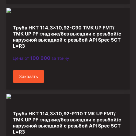
Стропы канатные
Стропы текстильные
Стропы цепные
Труба НКТ 114,3×10,92-C90 ТМК UP FMT/
ТМК UP PF гладкие/без высадки с резьбой/с
Канаты стальные
наружной высадкой с резьбой API Spec 5CT
L=R3
Элементы линии обвязки
100 000
Цена от
за тонну
Заказать
Труба НКТ 114,3×10,92-P110 ТМК UP FMT/
ТМК UP PF гладкие/без высадки с резьбой/с
наружной высадкой с резьбой API Spec 5CT
L=R3