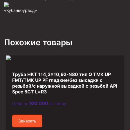
Фрезеры пилотные
«Кубаньбурвод»
Райберы конусные
Фрезеры кольцевые
Фрезеры-долота торцевые
Похожие товары
Ключи
Фрезерующие инструменты
Клинья — отклонители
Труба НКТ 114,3×10,92-N80 тип Q ТМК UP
Метчики ловильные
FMT/ТМК UP PF гладкие/без высадки с
Колокола ловильные
резьбой/с наружной высадкой с резьбой API
Spec 5CT L=R3
Быстроразъёмные соединения (БРС)
100 000
Цена от
за тонну
Рукава буровые
Стропы
Заказать
Стропы канатные ВК