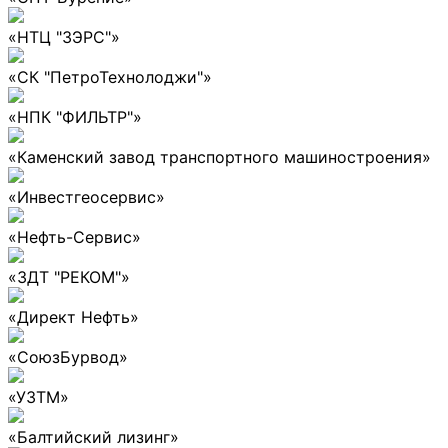
«НТЦ "ЗЭРС"»
«СК "ПетроТехнолоджи"»
«НПК "ФИЛЬТР"»
«Каменский завод транспортного машиностроения»
«Инвестгеосервис»
«Нефть-Сервис»
«ЗДТ "РЕКОМ"»
«Директ Нефть»
«СоюзБурвод»
«УЗТМ»
«Балтийский лизинг»