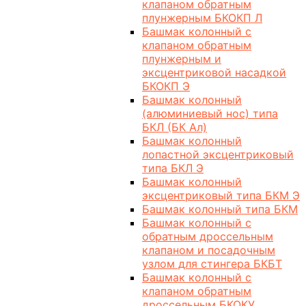
клапаном обратным
плунжерным БКОКП Л
Башмак колонный с
клапаном обратным
плунжерным и
эксцентриковой насадкой
БКОКП Э
Башмак колонный
(алюминиевый нос) типа
БКЛ (БК Ал)
Башмак колонный
лопастной эксцентриковый
типа БКЛ Э
Башмак колонный
эксцентриковый типа БКМ Э
Башмак колонный типа БКМ
Башмак колонный с
обратным дроссельным
клапаном и посадочным
узлом для стингера БКБТ
Башмак колонный с
клапаном обратным
дроссельным БКОКУ