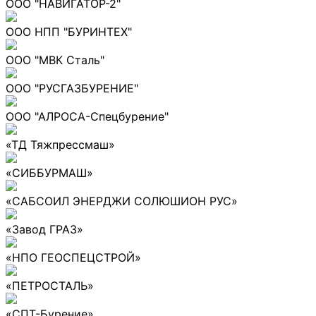
ООО "НАВИГАТОР-2"
ООО НПП "БУРИНТЕХ"
ООО "МВК Сталь"
ООО "РУСГАЗБУРЕНИЕ"
ООО "АЛРОСА-Спецбурение"
«ТД Тяжпрессмаш»
«СИББУРМАШ»
«САБСОИЛ ЭНЕРДЖИ СОЛЮШИОН РУС»
«Завод ГРАЗ»
«НПО ГЕОСПЕЦСТРОЙ»
«ПЕТРОСТАЛЬ»
«СПТ-Бурение»