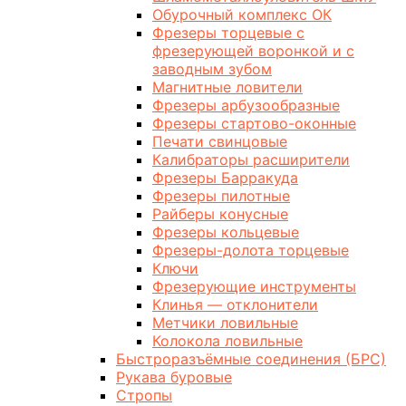
Обурочный комплекс ОК
Фрезеры торцевые с
фрезерующей воронкой и с
заводным зубом
Магнитные ловители
Фрезеры арбузообразные
Фрезеры стартово-оконные
Печати свинцовые
Калибраторы расширители
Фрезеры Барракуда
Фрезеры пилотные
Райберы конусные
Фрезеры кольцевые
Фрезеры-долота торцевые
Ключи
Фрезерующие инструменты
Клинья — отклонители
Метчики ловильные
Колокола ловильные
Быстроразъёмные соединения (БРС)
Рукава буровые
Стропы