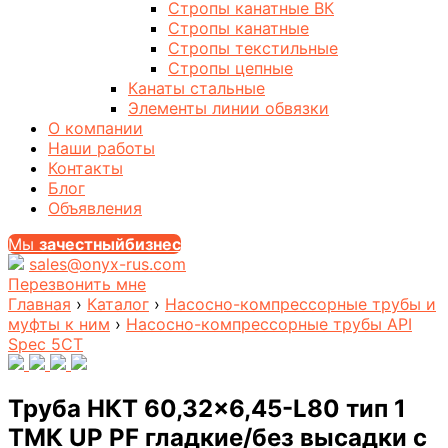
Стропы канатные ВК
Стропы канатные
Стропы текстильные
Стропы цепные
Канаты стальные
Элементы линии обвязки
О компании
Наши работы
Контакты
Блог
Объявления
Мы
за
честныйбизнес
sales@onyx-rus.com
Перезвонить мне
Главная
›
Каталог
›
Насосно-компрессорные трубы и
муфты к ним
›
Насосно-компрессорные трубы API
Spec 5CT
Труба НКТ 60,32×6,45-L80 тип 1
ТМК UP PF гладкие/без высадки с