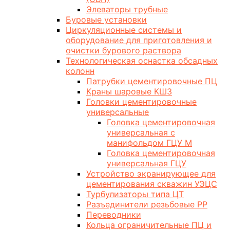
Элеваторы трубные
Буровые установки
Циркуляционные системы и
оборудование для приготовления и
очистки бурового раствора
Технологическая оснастка обсадных
колонн
Патрубки цементировочные ПЦ
Краны шаровые КШЗ
Головки цементировочные
универсальные
Головка цементировочная
универсальная с
манифольдом ГЦУ М
Головка цементировочная
универсальная ГЦУ
Устройство экранирующее для
цементирования скважин УЭЦС
Турбулизаторы типа ЦТ
Разъединители резьбовые РР
Переводники
Кольца ограничительные ПЦ и