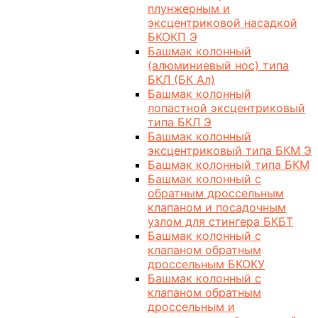
плунжерным и
эксцентриковой насадкой
БКОКП Э
Башмак колонный
(алюминиевый нос) типа
БКЛ (БК Ал)
Башмак колонный
лопастной эксцентриковый
типа БКЛ Э
Башмак колонный
эксцентриковый типа БКМ Э
Башмак колонный типа БКМ
Башмак колонный с
обратным дроссельным
клапаном и посадочным
узлом для стингера БКБТ
Башмак колонный с
клапаном обратным
дроссельным БКОКУ
Башмак колонный с
клапаном обратным
дроссельным и