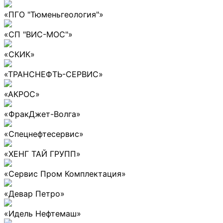
«ПГО "Тюменьгеология"»
«СП "ВИС-МОС"»
«СКИК»
«ТРАНСНЕФТЬ-СЕРВИС»
«АКРОС»
«ФракДжет-Волга»
«Спецнефтесервис»
«ХЕНГ ТАЙ ГРУПП»
«Сервис Пром Комплектация»
«Девар Петро»
«Идель Нефтемаш»