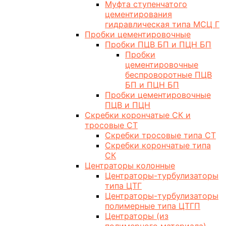
Муфта ступенчатого
цементирования
гидравлическая типа МСЦ Г
Пробки цементировочные
Пробки ПЦВ БП и ПЦН БП
Пробки
цементировочные
беспроворотные ПЦВ
БП и ПЦН БП
Пробки цементировочные
ПЦВ и ПЦН
Скребки корончатые СК и
тросовые СТ
Скребки тросовые типа СТ
Скребки корончатые типа
СК
Центраторы колонные
Центраторы-турбулизаторы
типа ЦТГ
Центраторы-турбулизаторы
полимерные типа ЦТГП
Центраторы (из