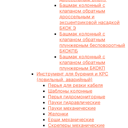
Башмак колонный с
клапаном обратным
дроссельным и
эксцентриковой насадкой
БКОК Э
Башмак колонный с
клапаном обратным
плунжерным бесповоротный
БКОКПБ
Башмак колонный с
клапаном обратным
плунжерным БКОКП
Инструмент для бурения и КРС
(ловильный, аварийный)
Перья для резки кабеля
Шаблоны колонные
Перья гидромониторные
Пауки гидравлические
Пауки механические
Желонки
Ерши механические
Скреперы механические