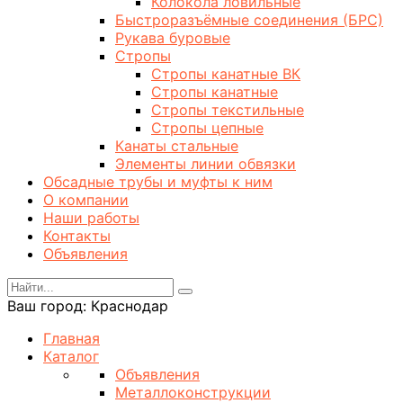
Колокола ловильные
Быстроразъёмные соединения (БРС)
Рукава буровые
Стропы
Стропы канатные ВК
Стропы канатные
Стропы текстильные
Стропы цепные
Канаты стальные
Элементы линии обвязки
Обсадные трубы и муфты к ним
О компании
Наши работы
Контакты
Объявления
Ваш город:
Краснодар
Главная
Каталог
Объявления
Металлоконструкции