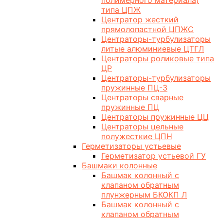
полимерного материала)
типа ЦПЖ
Центратор жесткий
прямолопастной ЦПЖС
Центраторы-турбулизаторы
литые алюминиевые ЦТГЛ
Центраторы роликовые типа
ЦР
Центраторы-турбулизаторы
пружинные ПЦ-3
Центраторы сварные
пружинные ПЦ
Центраторы пружинные ЦЦ
Центраторы цельные
полужесткие ЦПН
Герметизаторы устьевые
Герметизатор устьевой ГУ
Башмаки колонные
Башмак колонный с
клапаном обратным
плунжерным БКОКП Л
Башмак колонный с
клапаном обратным