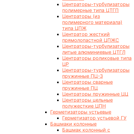
Центраторы-турбулизаторы
полимерные типа ЦТГП
Центраторы (из
полимерного материала)
типа ЦПЖ
Центратор жесткий
прямолопастной ЦПЖС
Центраторы-турбулизаторы
литые алюминиевые ЦТГЛ
Центраторы роликовые типа
ЦР
Центраторы-турбулизаторы
пружинные ПЦ-3
Центраторы сварные
пружинные ПЦ
Центраторы пружинные ЦЦ
Центраторы цельные
полужесткие ЦПН
Герметизаторы устьевые
Герметизатор устьевой ГУ
Башмаки колонные
Башмак колонный с