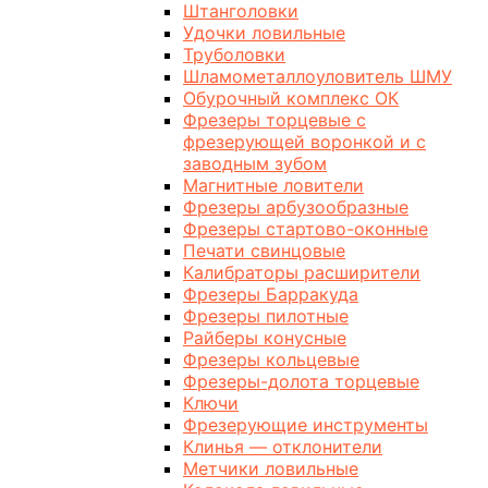
Штанголовки
Удочки ловильные
Труболовки
Шламометаллоуловитель ШМУ
Обурочный комплекс ОК
Фрезеры торцевые с
фрезерующей воронкой и с
заводным зубом
Магнитные ловители
Фрезеры арбузообразные
Фрезеры стартово-оконные
Печати свинцовые
Калибраторы расширители
Фрезеры Барракуда
Фрезеры пилотные
Райберы конусные
Фрезеры кольцевые
Фрезеры-долота торцевые
Ключи
Фрезерующие инструменты
Клинья — отклонители
Метчики ловильные