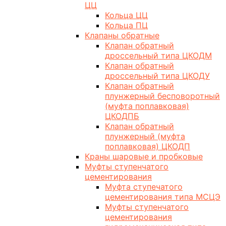
ЦЦ
Кольца ЦЦ
Кольца ПЦ
Клапаны обратные
Клапан обратный
дроссельный типа ЦКОДМ
Клапан обратный
дроссельный типа ЦКОДУ
Клапан обратный
плунжерный бесповоротный
(муфта поплавковая)
ЦКОДПБ
Клапан обратный
плунжерный (муфта
поплавковая) ЦКОДП
Краны шаровые и пробковые
Муфты ступенчатого
цементирования
Муфта ступечатого
цементирования типа МСЦЭ
Муфты ступенчатого
цементирования