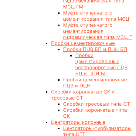
гидромеханическая типа
МСЦ ГМ
Муфта ступенчатого
цементирования типа МСЦ
Муфта ступенчатого
цементирования
гидравлическая типа МСЦ Г
Пробки цементировочные
Пробки ПЦВ БП и ПЦН БП
Пробки
цементировочные
беспроворотные ПЦВ
БП и ПЦН БП
Пробки цементировочные
ПЦВ и ПЦН
Скребки корончатые СК и
тросовые СТ
Скребки тросовые типа СТ
Скребки корончатые типа
СК
Центраторы колонные
Центраторы-турбулизаторы
типа ЦТГ