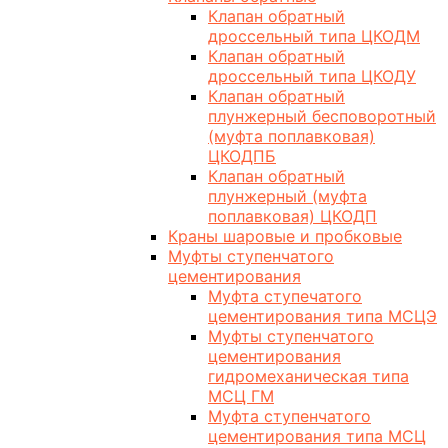
Клапан обратный
дроссельный типа ЦКОДМ
Клапан обратный
дроссельный типа ЦКОДУ
Клапан обратный
плунжерный бесповоротный
(муфта поплавковая)
ЦКОДПБ
Клапан обратный
плунжерный (муфта
поплавковая) ЦКОДП
Краны шаровые и пробковые
Муфты ступенчатого
цементирования
Муфта ступечатого
цементирования типа МСЦЭ
Муфты ступенчатого
цементирования
гидромеханическая типа
МСЦ ГМ
Муфта ступенчатого
цементирования типа МСЦ