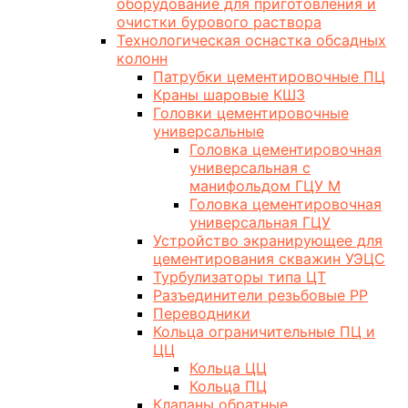
оборудование для приготовления и
очистки бурового раствора
Технологическая оснастка обсадных
колонн
Патрубки цементировочные ПЦ
Краны шаровые КШЗ
Головки цементировочные
универсальные
Головка цементировочная
универсальная с
манифольдом ГЦУ М
Головка цементировочная
универсальная ГЦУ
Устройство экранирующее для
цементирования скважин УЭЦС
Турбулизаторы типа ЦТ
Разъединители резьбовые РР
Переводники
Кольца ограничительные ПЦ и
ЦЦ
Кольца ЦЦ
Кольца ПЦ
Клапаны обратные