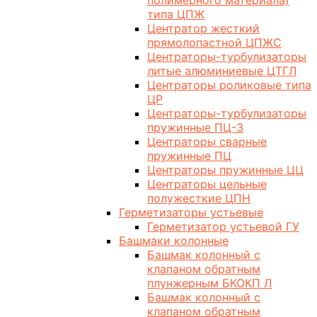
полимерного материала)
типа ЦПЖ
Центратор жесткий
прямолопастной ЦПЖС
Центраторы-турбулизаторы
литые алюминиевые ЦТГЛ
Центраторы роликовые типа
ЦР
Центраторы-турбулизаторы
пружинные ПЦ-3
Центраторы сварные
пружинные ПЦ
Центраторы пружинные ЦЦ
Центраторы цельные
полужесткие ЦПН
Герметизаторы устьевые
Герметизатор устьевой ГУ
Башмаки колонные
Башмак колонный с
клапаном обратным
плунжерным БКОКП Л
Башмак колонный с
клапаном обратным