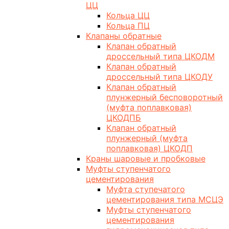
ЦЦ
Кольца ЦЦ
Кольца ПЦ
Клапаны обратные
Клапан обратный
дроссельный типа ЦКОДМ
Клапан обратный
дроссельный типа ЦКОДУ
Клапан обратный
плунжерный бесповоротный
(муфта поплавковая)
ЦКОДПБ
Клапан обратный
плунжерный (муфта
поплавковая) ЦКОДП
Краны шаровые и пробковые
Муфты ступенчатого
цементирования
Муфта ступечатого
цементирования типа МСЦЭ
Муфты ступенчатого
цементирования