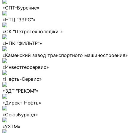
«СПТ-Бурение»
«НТЦ "ЗЭРС"»
«СК "ПетроТехнолоджи"»
«НПК "ФИЛЬТР"»
«Каменский завод транспортного машиностроения»
«Инвестгеосервис»
«Нефть-Сервис»
«ЗДТ "РЕКОМ"»
«Директ Нефть»
«СоюзБурвод»
«УЗТМ»