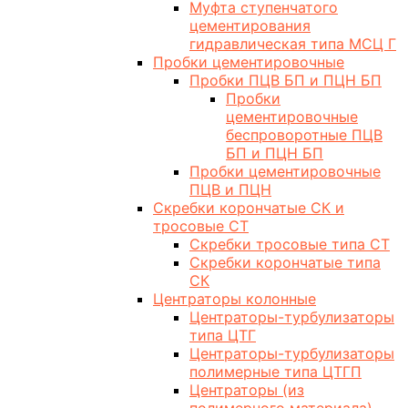
Муфта ступенчатого
цементирования
гидравлическая типа МСЦ Г
Пробки цементировочные
Пробки ПЦВ БП и ПЦН БП
Пробки
цементировочные
беспроворотные ПЦВ
БП и ПЦН БП
Пробки цементировочные
ПЦВ и ПЦН
Скребки корончатые СК и
тросовые СТ
Скребки тросовые типа СТ
Скребки корончатые типа
СК
Центраторы колонные
Центраторы-турбулизаторы
типа ЦТГ
Центраторы-турбулизаторы
полимерные типа ЦТГП
Центраторы (из