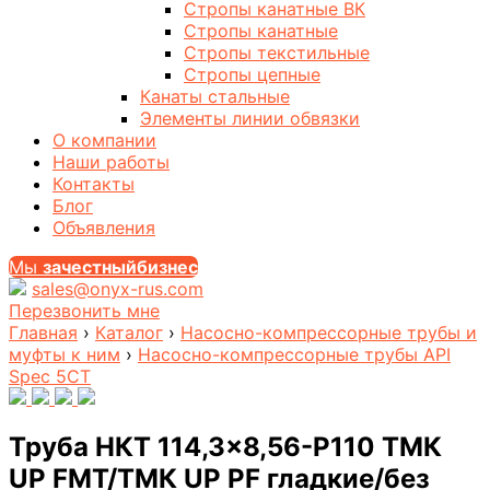
Стропы канатные ВК
Стропы канатные
Стропы текстильные
Стропы цепные
Канаты стальные
Элементы линии обвязки
О компании
Наши работы
Контакты
Блог
Объявления
Мы
за
честныйбизнес
sales@onyx-rus.com
Перезвонить мне
Главная
›
Каталог
›
Насосно-компрессорные трубы и
муфты к ним
›
Насосно-компрессорные трубы API
Spec 5CT
Труба НКТ 114,3×8,56-P110 ТМК
UP FMT/ТМК UP PF гладкие/без