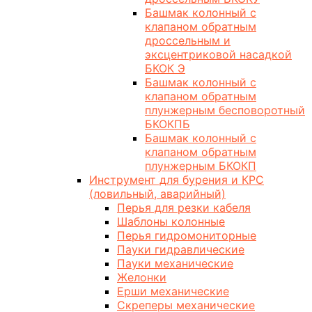
Башмак колонный с
клапаном обратным
дроссельным и
эксцентриковой насадкой
БКОК Э
Башмак колонный с
клапаном обратным
плунжерным бесповоротный
БКОКПБ
Башмак колонный с
клапаном обратным
плунжерным БКОКП
Инструмент для бурения и КРС
(ловильный, аварийный)
Перья для резки кабеля
Шаблоны колонные
Перья гидромониторные
Пауки гидравлические
Пауки механические
Желонки
Ерши механические
Скреперы механические