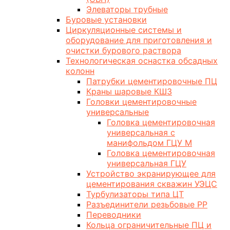
Элеваторы трубные
Буровые установки
Циркуляционные системы и
оборудование для приготовления и
очистки бурового раствора
Технологическая оснастка обсадных
колонн
Патрубки цементировочные ПЦ
Краны шаровые КШЗ
Головки цементировочные
универсальные
Головка цементировочная
универсальная с
манифольдом ГЦУ М
Головка цементировочная
универсальная ГЦУ
Устройство экранирующее для
цементирования скважин УЭЦС
Турбулизаторы типа ЦТ
Разъединители резьбовые РР
Переводники
Кольца ограничительные ПЦ и