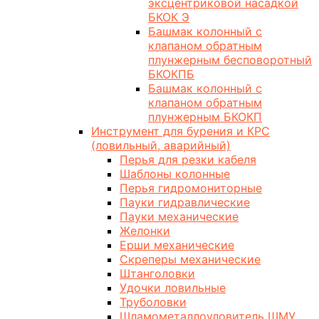
эксцентриковой насадкой
БКОК Э
Башмак колонный с
клапаном обратным
плунжерным бесповоротный
БКОКПБ
Башмак колонный с
клапаном обратным
плунжерным БКОКП
Инструмент для бурения и КРС
(ловильный, аварийный)
Перья для резки кабеля
Шаблоны колонные
Перья гидромониторные
Пауки гидравлические
Пауки механические
Желонки
Ерши механические
Скреперы механические
Штанголовки
Удочки ловильные
Труболовки
Шламометаллоуловитель ШМУ