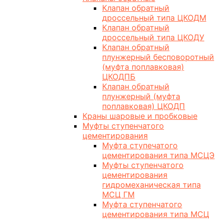
Клапан обратный
дроссельный типа ЦКОДМ
Клапан обратный
дроссельный типа ЦКОДУ
Клапан обратный
плунжерный бесповоротный
(муфта поплавковая)
ЦКОДПБ
Клапан обратный
плунжерный (муфта
поплавковая) ЦКОДП
Краны шаровые и пробковые
Муфты ступенчатого
цементирования
Муфта ступечатого
цементирования типа МСЦЭ
Муфты ступенчатого
цементирования
гидромеханическая типа
МСЦ ГМ
Муфта ступенчатого
цементирования типа МСЦ