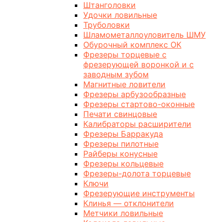
Штанголовки
Удочки ловильные
Труболовки
Шламометаллоуловитель ШМУ
Обурочный комплекс ОК
Фрезеры торцевые с
фрезерующей воронкой и с
заводным зубом
Магнитные ловители
Фрезеры арбузообразные
Фрезеры стартово-оконные
Печати свинцовые
Калибраторы расширители
Фрезеры Барракуда
Фрезеры пилотные
Райберы конусные
Фрезеры кольцевые
Фрезеры-долота торцевые
Ключи
Фрезерующие инструменты
Клинья — отклонители
Метчики ловильные