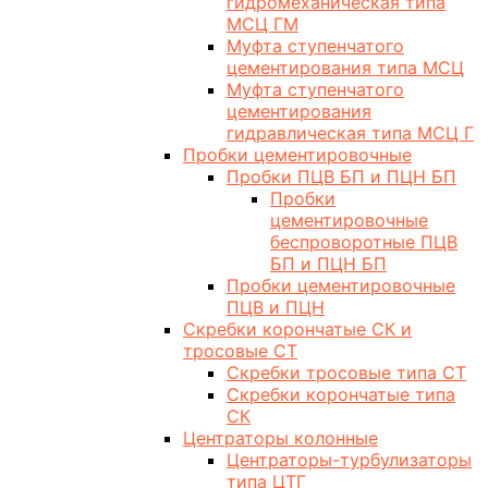
гидромеханическая типа
МСЦ ГМ
Муфта ступенчатого
цементирования типа МСЦ
Муфта ступенчатого
цементирования
гидравлическая типа МСЦ Г
Пробки цементировочные
Пробки ПЦВ БП и ПЦН БП
Пробки
цементировочные
беспроворотные ПЦВ
БП и ПЦН БП
Пробки цементировочные
ПЦВ и ПЦН
Скребки корончатые СК и
тросовые СТ
Скребки тросовые типа СТ
Скребки корончатые типа
СК
Центраторы колонные
Центраторы-турбулизаторы
типа ЦТГ