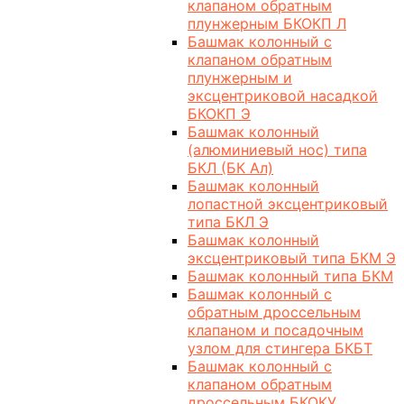
клапаном обратным
плунжерным БКОКП Л
Башмак колонный с
клапаном обратным
плунжерным и
эксцентриковой насадкой
БКОКП Э
Башмак колонный
(алюминиевый нос) типа
БКЛ (БК Ал)
Башмак колонный
лопастной эксцентриковый
типа БКЛ Э
Башмак колонный
эксцентриковый типа БКМ Э
Башмак колонный типа БКМ
Башмак колонный с
обратным дроссельным
клапаном и посадочным
узлом для стингера БКБТ
Башмак колонный с
клапаном обратным
дроссельным БКОКУ