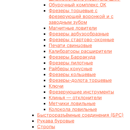
Обурочный комплекс ОК
Фрезеры торцевые с
фрезерующей воронкой и с
заводным зубом
Магнитные ловители
Фрезеры арбузообразные
Фрезеры стартово-оконные
Печати свинцовые
Калибраторы расширители
Фрезеры Барракуда
Фрезеры пилотные
Райберы конусные
Фрезеры кольцевые
Фрезеры-долота торцевые
Ключи
Фрезерующие инструменты
Клинья — отклонители
Метчики ловильные
Колокола ловильные
Быстроразъёмные соединения (БРС)
Рукава буровые
Стропы