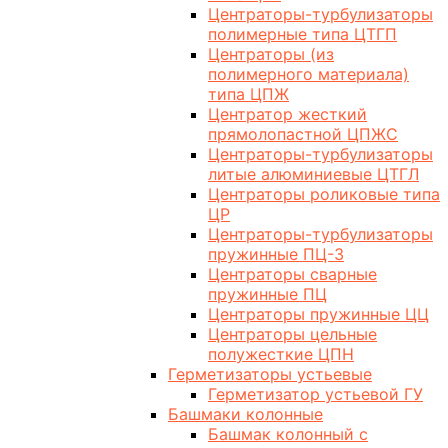
Центраторы-турбулизаторы
полимерные типа ЦТГП
Центраторы (из
полимерного материала)
типа ЦПЖ
Центратор жесткий
прямолопастной ЦПЖС
Центраторы-турбулизаторы
литые алюминиевые ЦТГЛ
Центраторы роликовые типа
ЦР
Центраторы-турбулизаторы
пружинные ПЦ-3
Центраторы сварные
пружинные ПЦ
Центраторы пружинные ЦЦ
Центраторы цельные
полужесткие ЦПН
Герметизаторы устьевые
Герметизатор устьевой ГУ
Башмаки колонные
Башмак колонный с