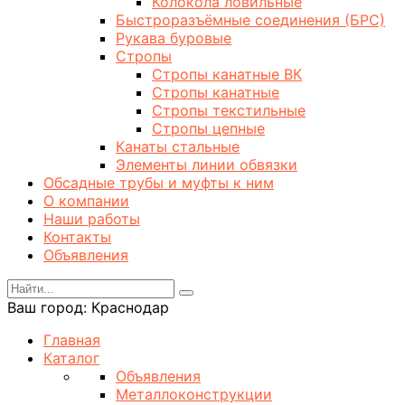
Колокола ловильные
Быстроразъёмные соединения (БРС)
Рукава буровые
Стропы
Стропы канатные ВК
Стропы канатные
Стропы текстильные
Стропы цепные
Канаты стальные
Элементы линии обвязки
Обсадные трубы и муфты к ним
О компании
Наши работы
Контакты
Объявления
Ваш город:
Краснодар
Главная
Каталог
Объявления
Металлоконструкции