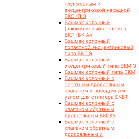
плунжерным и
эксцентриковой насадкой
БКОКП Э
Башмак колонный
(алюминиевый нос) типа
БКЛ (БК Ал)
Башмак колонный
лопастной эксцентриковый
типа БКЛ Э
Башмак колонный
эксцентриковый типа БКМ Э
Башмак колонный типа БКМ
Башмак колонный с
обратным дроссельным
клапаном и посадочным
узлом для стингера БКБТ
Башмак колонный с
клапаном обратным
дроссельным БКОКУ
Башмак колонный с
клапаном обратным
дроссельным и