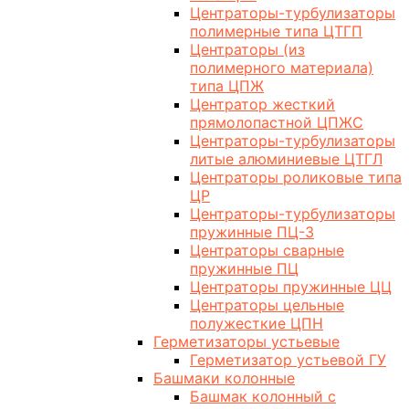
Центраторы-турбулизаторы
полимерные типа ЦТГП
Центраторы (из
полимерного материала)
типа ЦПЖ
Центратор жесткий
прямолопастной ЦПЖС
Центраторы-турбулизаторы
литые алюминиевые ЦТГЛ
Центраторы роликовые типа
ЦР
Центраторы-турбулизаторы
пружинные ПЦ-3
Центраторы сварные
пружинные ПЦ
Центраторы пружинные ЦЦ
Центраторы цельные
полужесткие ЦПН
Герметизаторы устьевые
Герметизатор устьевой ГУ
Башмаки колонные
Башмак колонный с