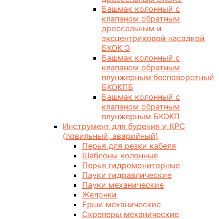
Башмак колонный с
клапаном обратным
дроссельным и
эксцентриковой насадкой
БКОК Э
Башмак колонный с
клапаном обратным
плунжерным бесповоротный
БКОКПБ
Башмак колонный с
клапаном обратным
плунжерным БКОКП
Инструмент для бурения и КРС
(ловильный, аварийный)
Перья для резки кабеля
Шаблоны колонные
Перья гидромониторные
Пауки гидравлические
Пауки механические
Желонки
Ерши механические
Скреперы механические