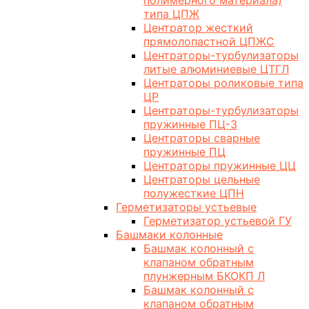
полимерного материала)
типа ЦПЖ
Центратор жесткий
прямолопастной ЦПЖС
Центраторы-турбулизаторы
литые алюминиевые ЦТГЛ
Центраторы роликовые типа
ЦР
Центраторы-турбулизаторы
пружинные ПЦ-3
Центраторы сварные
пружинные ПЦ
Центраторы пружинные ЦЦ
Центраторы цельные
полужесткие ЦПН
Герметизаторы устьевые
Герметизатор устьевой ГУ
Башмаки колонные
Башмак колонный с
клапаном обратным
плунжерным БКОКП Л
Башмак колонный с
клапаном обратным