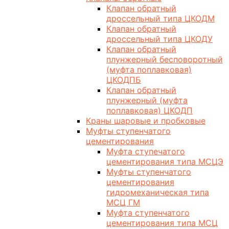
Клапан обратный
дроссельный типа ЦКОДМ
Клапан обратный
дроссельный типа ЦКОДУ
Клапан обратный
плунжерный бесповоротный
(муфта поплавковая)
ЦКОДПБ
Клапан обратный
плунжерный (муфта
поплавковая) ЦКОДП
Краны шаровые и пробковые
Муфты ступенчатого
цементирования
Муфта ступечатого
цементирования типа МСЦЭ
Муфты ступенчатого
цементирования
гидромеханическая типа
МСЦ ГМ
Муфта ступенчатого
цементирования типа МСЦ