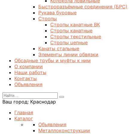
Колокола ловильные
Быстроразъёмные соединения (БРС)
Рукава буровые
Стропы
Стропы канатные ВК
Стропы канатные
Стропы текстильные
Стропы цепные
Канаты стальные
Элементы линии обвязки
Обсадные трубы и муфты к ним
О компании
Наши работы
Контакты
Объявления
Ваш город:
Краснодар
Главная
Каталог
Объявления
Металлоконструкции