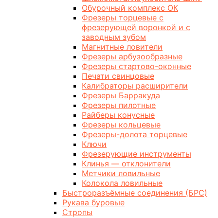
Обурочный комплекс ОК
Фрезеры торцевые с
фрезерующей воронкой и с
заводным зубом
Магнитные ловители
Фрезеры арбузообразные
Фрезеры стартово-оконные
Печати свинцовые
Калибраторы расширители
Фрезеры Барракуда
Фрезеры пилотные
Райберы конусные
Фрезеры кольцевые
Фрезеры-долота торцевые
Ключи
Фрезерующие инструменты
Клинья — отклонители
Метчики ловильные
Колокола ловильные
Быстроразъёмные соединения (БРС)
Рукава буровые
Стропы