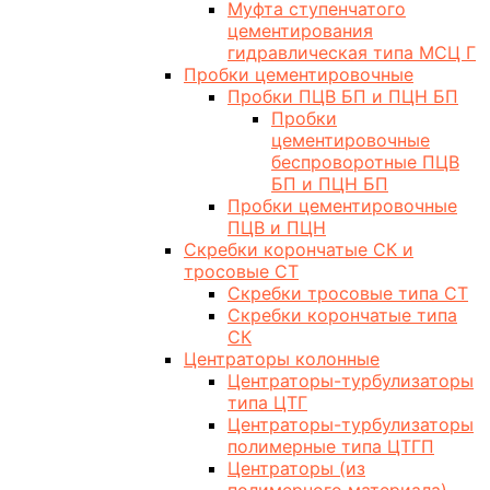
Муфта ступенчатого
цементирования
гидравлическая типа МСЦ Г
Пробки цементировочные
Пробки ПЦВ БП и ПЦН БП
Пробки
цементировочные
беспроворотные ПЦВ
БП и ПЦН БП
Пробки цементировочные
ПЦВ и ПЦН
Скребки корончатые СК и
тросовые СТ
Скребки тросовые типа СТ
Скребки корончатые типа
СК
Центраторы колонные
Центраторы-турбулизаторы
типа ЦТГ
Центраторы-турбулизаторы
полимерные типа ЦТГП
Центраторы (из