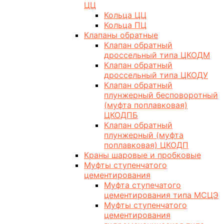
ЦЦ
Кольца ЦЦ
Кольца ПЦ
Клапаны обратные
Клапан обратный
дроссельный типа ЦКОДМ
Клапан обратный
дроссельный типа ЦКОДУ
Клапан обратный
плунжерный бесповоротный
(муфта поплавковая)
ЦКОДПБ
Клапан обратный
плунжерный (муфта
поплавковая) ЦКОДП
Краны шаровые и пробковые
Муфты ступенчатого
цементирования
Муфта ступечатого
цементирования типа МСЦЭ
Муфты ступенчатого
цементирования