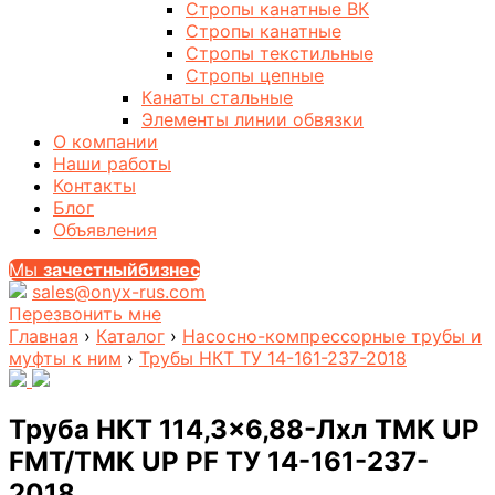
Стропы канатные ВК
Стропы канатные
Стропы текстильные
Стропы цепные
Канаты стальные
Элементы линии обвязки
О компании
Наши работы
Контакты
Блог
Объявления
Мы
за
честныйбизнес
sales@onyx-rus.com
Перезвонить мне
Главная
›
Каталог
›
Насосно-компрессорные трубы и
муфты к ним
›
Трубы НКТ ТУ 14-161-237-2018
Труба НКТ 114,3×6,88-Лхл ТМК UP
FMT/ТМК UP PF ТУ 14-161-237-
2018