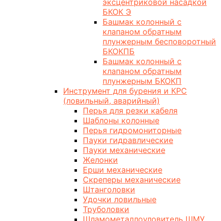
эксцентриковой насадкой
БКОК Э
Башмак колонный с
клапаном обратным
плунжерным бесповоротный
БКОКПБ
Башмак колонный с
клапаном обратным
плунжерным БКОКП
Инструмент для бурения и КРС
(ловильный, аварийный)
Перья для резки кабеля
Шаблоны колонные
Перья гидромониторные
Пауки гидравлические
Пауки механические
Желонки
Ерши механические
Скреперы механические
Штанголовки
Удочки ловильные
Труболовки
Шламометаллоуловитель ШМУ