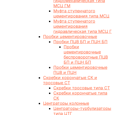
гидромеханическая типа
МСЦ ГМ
Муфта ступенчатого
цементирования типа МСЦ
Муфта ступенчатого
цементирования
гидравлическая типа МСЦ Г
Пробки цементировочные
Пробки ПЦВ БП и ПЦН БП
Пробки
цементировочные
беспроворотные ПЦВ
БП и ПЦН БП
Пробки цементировочные
ПЦВ и ПЦН
Скребки корончатые СК и
тросовые СТ
Скребки тросовые типа СТ
Скребки корончатые типа
СК
Центраторы колонные
Центраторы-турбулизаторы
типа ЦТГ