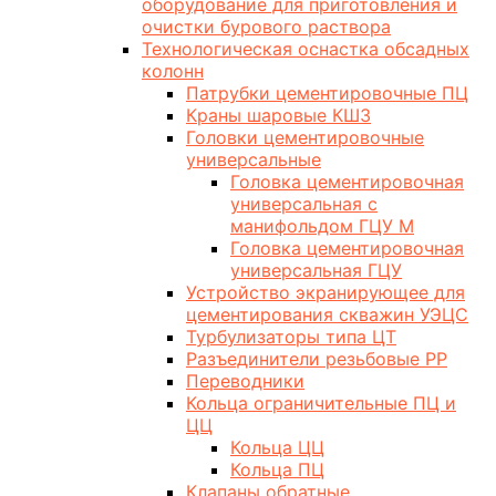
оборудование для приготовления и
очистки бурового раствора
Технологическая оснастка обсадных
колонн
Патрубки цементировочные ПЦ
Краны шаровые КШЗ
Головки цементировочные
универсальные
Головка цементировочная
универсальная с
манифольдом ГЦУ М
Головка цементировочная
универсальная ГЦУ
Устройство экранирующее для
цементирования скважин УЭЦС
Турбулизаторы типа ЦТ
Разъединители резьбовые РР
Переводники
Кольца ограничительные ПЦ и
ЦЦ
Кольца ЦЦ
Кольца ПЦ
Клапаны обратные