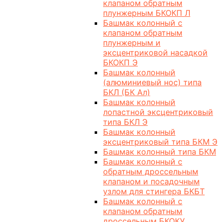
клапаном обратным
плунжерным БКОКП Л
Башмак колонный с
клапаном обратным
плунжерным и
эксцентриковой насадкой
БКОКП Э
Башмак колонный
(алюминиевый нос) типа
БКЛ (БК Ал)
Башмак колонный
лопастной эксцентриковый
типа БКЛ Э
Башмак колонный
эксцентриковый типа БКМ Э
Башмак колонный типа БКМ
Башмак колонный с
обратным дроссельным
клапаном и посадочным
узлом для стингера БКБТ
Башмак колонный с
клапаном обратным
дроссельным БКОКУ