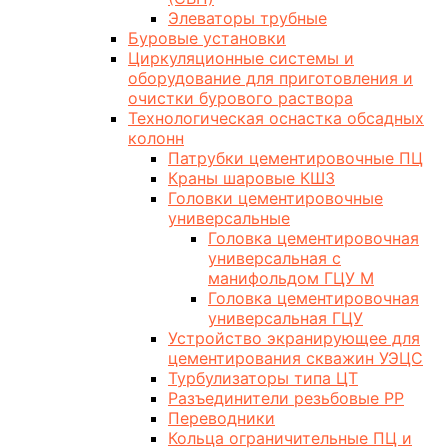
Элеваторы трубные
Буровые установки
Циркуляционные системы и
оборудование для приготовления и
очистки бурового раствора
Технологическая оснастка обсадных
колонн
Патрубки цементировочные ПЦ
Краны шаровые КШЗ
Головки цементировочные
универсальные
Головка цементировочная
универсальная с
манифольдом ГЦУ М
Головка цементировочная
универсальная ГЦУ
Устройство экранирующее для
цементирования скважин УЭЦС
Турбулизаторы типа ЦТ
Разъединители резьбовые РР
Переводники
Кольца ограничительные ПЦ и