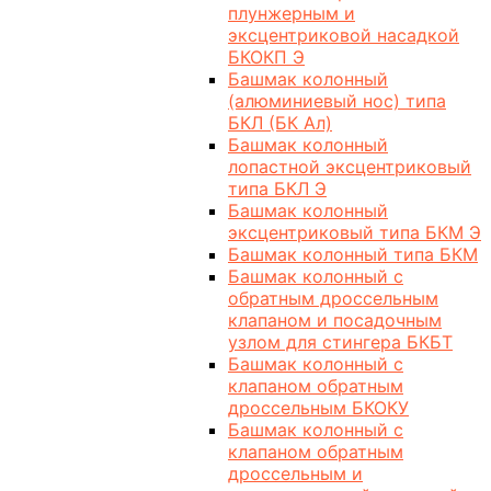
плунжерным и
эксцентриковой насадкой
БКОКП Э
Башмак колонный
(алюминиевый нос) типа
БКЛ (БК Ал)
Башмак колонный
лопастной эксцентриковый
типа БКЛ Э
Башмак колонный
эксцентриковый типа БКМ Э
Башмак колонный типа БКМ
Башмак колонный с
обратным дроссельным
клапаном и посадочным
узлом для стингера БКБТ
Башмак колонный с
клапаном обратным
дроссельным БКОКУ
Башмак колонный с
клапаном обратным
дроссельным и