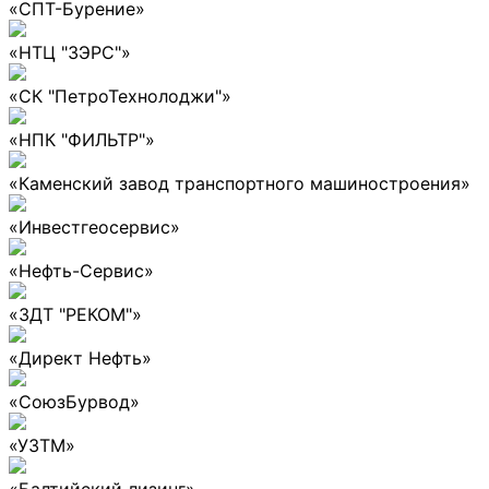
«СПТ-Бурение»
«НТЦ "ЗЭРС"»
«СК "ПетроТехнолоджи"»
«НПК "ФИЛЬТР"»
«Каменский завод транспортного машиностроения»
«Инвестгеосервис»
«Нефть-Сервис»
«ЗДТ "РЕКОМ"»
«Директ Нефть»
«СоюзБурвод»
«УЗТМ»
«Балтийский лизинг»