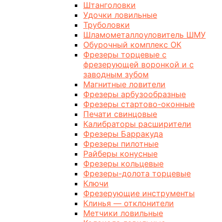
Штанголовки
Удочки ловильные
Труболовки
Шламометаллоуловитель ШМУ
Обурочный комплекс ОК
Фрезеры торцевые с
фрезерующей воронкой и с
заводным зубом
Магнитные ловители
Фрезеры арбузообразные
Фрезеры стартово-оконные
Печати свинцовые
Калибраторы расширители
Фрезеры Барракуда
Фрезеры пилотные
Райберы конусные
Фрезеры кольцевые
Фрезеры-долота торцевые
Ключи
Фрезерующие инструменты
Клинья — отклонители
Метчики ловильные