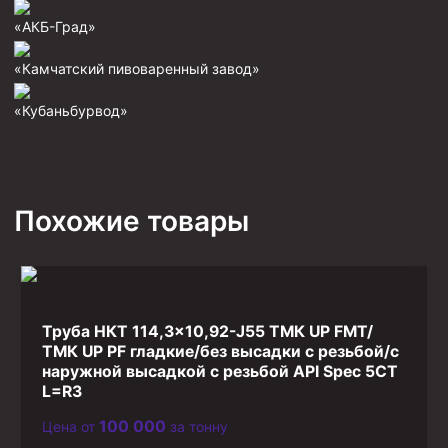
Фрезеры пилотные
«АКБ-Град»
Райберы конусные
«Камчатский пивоваренный завод»
Фрезеры кольцевые
«Кубаньбурвод»
Фрезеры-долота торцевые
Ключи
Фрезерующие инструменты
Похожие товары
Клинья — отклонители
Метчики ловильные
Колокола ловильные
Труба НКТ 114,3×10,92-J55 ТМК UP FMT/
Быстроразъёмные соединения (БРС)
ТМК UP PF гладкие/без высадки с резьбой/с
Рукава буровые
наружной высадкой с резьбой API Spec 5CT
L=R3
Стропы
100 000
Цена от
за тонну
Стропы канатные ВК