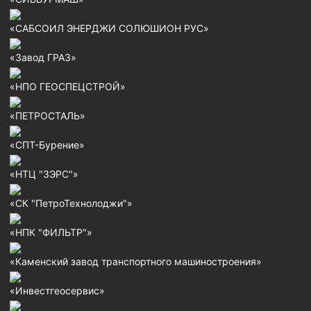
Муфта ОТТМ 146
«САБСОИЛ ЭНЕРДЖИ СОЛЮШИОН РУС»
Муфта БТС 324
«Завод ГРАЗ»
Муфта БТС 245
«НПО ГЕОСПЕЦСТРОЙ»
Муфта БТС 178
Муфта БТС 168
«ПЕТРОСТАЛЬ»
Муфта ОТТМ 127
«СПТ-Бурение»
Муфта БТС 146
«НТЦ "ЗЭРС"»
Муфта ОТТМ 245
«СК "ПетроТехнолоджи"»
Муфта ОТТМ 324
Муфта ОТТМ 178
«НПК "ФИЛЬТР"»
Муфта ОТТМ 168
«Каменский завод транспортного машиностроения»
Муфта ОТТМ 114
«Инвестгеосервис»
Муфта ОТТГ 168