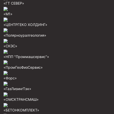
«ГТ СЕВЕР»
Скреперы механические
Штанголовки
«М1»
Удочки ловильные
«ЦЕНТРГЕКО ХОЛДИНГ»
Труболовки
«Полярноуралгеология»
Шламометаллоуловитель ШМУ
«СКЭС»
Обурочный комплекс ОК
Фрезеры торцевые с фрезерующей воронкой и с
«НПП "Проммашсервис"»
заводным зубом
«ПромГеоФизСервис»
Магнитные ловители
Фрезеры арбузообразные
«Форс»
Фрезеры стартово-оконные
«ГазЛизингТэк»
Печати свинцовые
«ОМСКТРАНСМАШ»
Калибраторы расширители
«БЕТОНКОМПЛЕКТ»
Фрезеры Барракуда