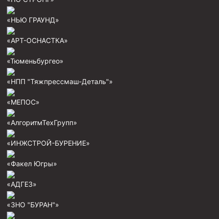
Пробки цементировочные
«НЬЮ ГРАУНД»
Скребки корончатые СК и тросовые СТ
«АРТ-ОСНАСТКА»
Центраторы колонные
«Тюменьбургео»
Герметизаторы устьевые
Башмаки колонные
«НПП "Тяжпрессмаш-Деталь"»
Инструмент для бурения и КРС (ловильный, аварийный)
«МЕПОС»
Перья для резки кабеля
«АлгоритмТехГрупп»
Шаблоны колонные
«ИНЖСТРОЙ-БУРЕНИЕ»
Перья гидромониторные
«Факел Югры»
Пауки гидравлические
Пауки механические
«АДГЕЗ»
Желонки
«ЗНО "БУРАН"»
Ерши механические