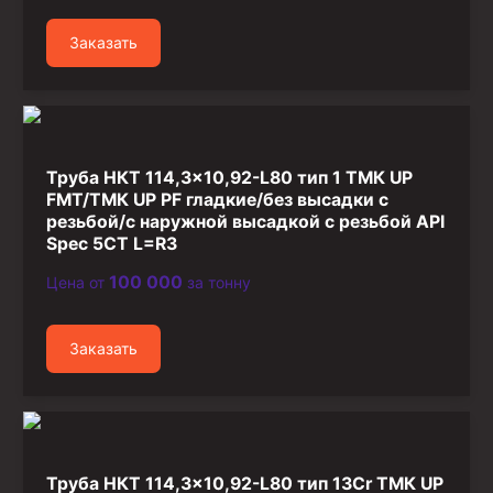
Стропы канатные
Заказать
Стропы текстильные
Стропы цепные
Канаты стальные
Элементы линии обвязки
Труба НКТ 114,3×10,92-L80 тип 1 ТМК UP
FMT/ТМК UP PF гладкие/без высадки с
резьбой/с наружной высадкой с резьбой API
Spec 5CT L=R3
100 000
Цена от
за тонну
Заказать
Труба НКТ 114,3×10,92-L80 тип 13Cr ТМК UP