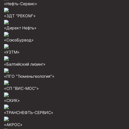
«Нефть-Сервис»
Муфта ОТТГ 146
Муфта ОТТГ 127
«ЗДТ "РЕКОМ"»
Муфта ОТТГ 114
«Директ Нефть»
Буровое оборудование
«СоюзБурвод»
Фонтанная и запорная арматура
«УЗТМ»
Оборудование для трубопроводов и манифольдов
высокого давления
«Балтийский лизинг»
Задвижки буровые
«ПГО "Тюменьгеология"»
Буровые насосы
«СП "ВИС-МОС"»
Противовыбросовое оборудование
Системы верхнего привода (СВП)
«СКИК»
Элеваторы трубные
«ТРАНСНЕФТЬ-СЕРВИС»
Буровые установки
«АКРОС»