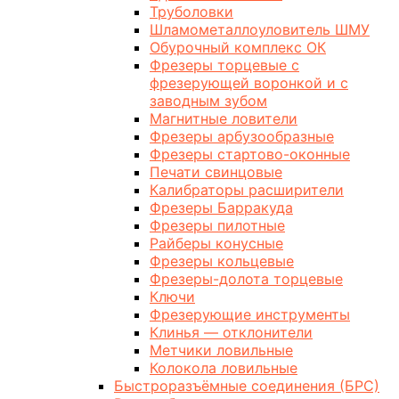
Труболовки
Шламометаллоуловитель ШМУ
Обурочный комплекс ОК
Фрезеры торцевые с
фрезерующей воронкой и с
заводным зубом
Магнитные ловители
Фрезеры арбузообразные
Фрезеры стартово-оконные
Печати свинцовые
Калибраторы расширители
Фрезеры Барракуда
Фрезеры пилотные
Райберы конусные
Фрезеры кольцевые
Фрезеры-долота торцевые
Ключи
Фрезерующие инструменты
Клинья — отклонители
Метчики ловильные
Колокола ловильные
Быстроразъёмные соединения (БРС)