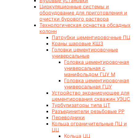
Буровые установки
Циркуляционные системы и
оборудование для приготовления и
очистки бурового раствора
Технологическая оснастка обсадных
колонн
Патрубки цементировочные ПЦ
Краны шаровые КШЗ
Головки цементировочные
универсальные
Головка цементировочная
универсальная с
манифольдом ГЦУ М
Головка цементировочная
универсальная ГЦУ
Устройство экранирующее для
цементирования скважин УЭЦС
Турбулизаторы типа ЦТ
Разъединители резьбовые РР
Переводники
Кольца ограничительные ПЦ и
ЦЦ
Кольца ЦЦ