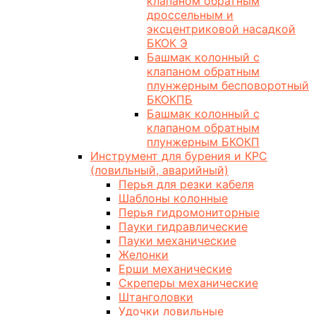
клапаном обратным
дроссельным и
эксцентриковой насадкой
БКОК Э
Башмак колонный с
клапаном обратным
плунжерным бесповоротный
БКОКПБ
Башмак колонный с
клапаном обратным
плунжерным БКОКП
Инструмент для бурения и КРС
(ловильный, аварийный)
Перья для резки кабеля
Шаблоны колонные
Перья гидромониторные
Пауки гидравлические
Пауки механические
Желонки
Ерши механические
Скреперы механические
Штанголовки
Удочки ловильные