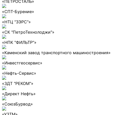
«ПЕТРОСТАЛЬ»
«СПТ-Бурение»
«НТЦ "ЗЭРС"»
«СК "ПетроТехнолоджи"»
«НПК "ФИЛЬТР"»
«Каменский завод транспортного машиностроения»
«Инвестгеосервис»
«Нефть-Сервис»
«ЗДТ "РЕКОМ"»
«Директ Нефть»
«СоюзБурвод»
«УЗТМ»