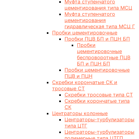
Муфта ступенчатого
цементирования типа МСЦ
Муфта ступенчатого
цементирования
гидравлическая типа МСЦ Г
Пробки цементировочные
Пробки ПЦВ БП и ПЦН БП
Пробки
цементировочные
беспроворотные ПЦВ
БП и ПЦН БП
Пробки цементировочные
ПЦВ и ПЦН
Скребки корончатые СК и
тросовые СТ
Скребки тросовые типа СТ
Скребки корончатые типа
СК
Центраторы колонные
Центраторы-турбулизаторы
типа ЦТГ
Центраторы-турбулизаторы
полимерные типа ЦТГП