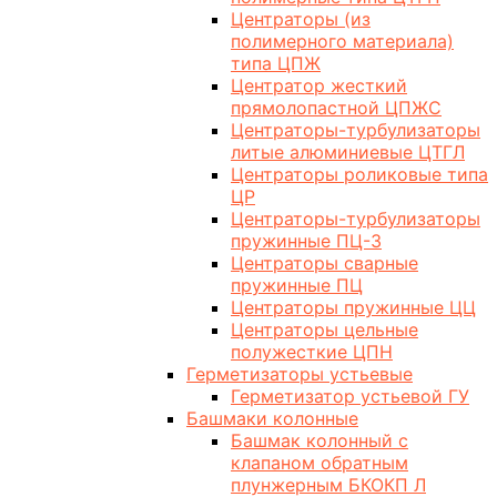
Центраторы (из
полимерного материала)
типа ЦПЖ
Центратор жесткий
прямолопастной ЦПЖС
Центраторы-турбулизаторы
литые алюминиевые ЦТГЛ
Центраторы роликовые типа
ЦР
Центраторы-турбулизаторы
пружинные ПЦ-3
Центраторы сварные
пружинные ПЦ
Центраторы пружинные ЦЦ
Центраторы цельные
полужесткие ЦПН
Герметизаторы устьевые
Герметизатор устьевой ГУ
Башмаки колонные
Башмак колонный с
клапаном обратным
плунжерным БКОКП Л