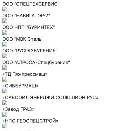
ООО "СПЕЦТЕХСЕРВИС"
ООО "НАВИГАТОР-2"
ООО НПП "БУРИНТЕХ"
ООО "МВК Сталь"
ООО "РУСГАЗБУРЕНИЕ"
ООО "АЛРОСА-Спецбурение"
«ТД Тяжпрессмаш»
«СИББУРМАШ»
«САБСОИЛ ЭНЕРДЖИ СОЛЮШИОН РУС»
«Завод ГРАЗ»
«НПО ГЕОСПЕЦСТРОЙ»