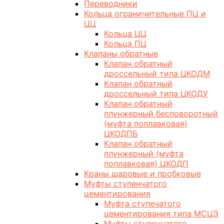
Переводники
Кольца ограничительные ПЦ и
ЦЦ
Кольца ЦЦ
Кольца ПЦ
Клапаны обратные
Клапан обратный
дроссельный типа ЦКОДМ
Клапан обратный
дроссельный типа ЦКОДУ
Клапан обратный
плунжерный бесповоротный
(муфта поплавковая)
ЦКОДПБ
Клапан обратный
плунжерный (муфта
поплавковая) ЦКОДП
Краны шаровые и пробковые
Муфты ступенчатого
цементирования
Муфта ступечатого
цементирования типа МСЦЭ
Муфты ступенчатого