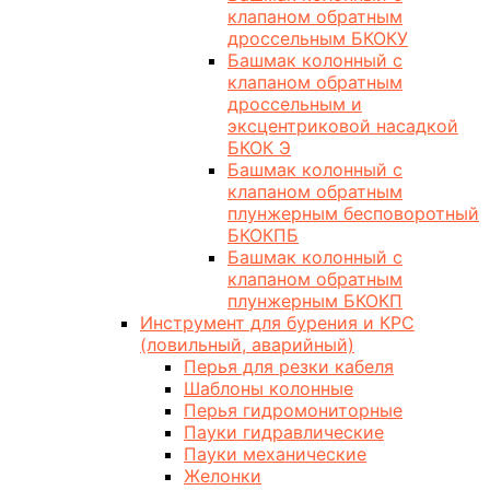
клапаном обратным
дроссельным БКОКУ
Башмак колонный с
клапаном обратным
дроссельным и
эксцентриковой насадкой
БКОК Э
Башмак колонный с
клапаном обратным
плунжерным бесповоротный
БКОКПБ
Башмак колонный с
клапаном обратным
плунжерным БКОКП
Инструмент для бурения и КРС
(ловильный, аварийный)
Перья для резки кабеля
Шаблоны колонные
Перья гидромониторные
Пауки гидравлические
Пауки механические
Желонки