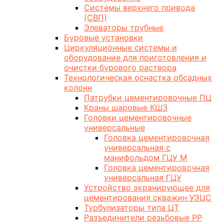
Системы верхнего привода
(СВП)
Элеваторы трубные
Буровые установки
Циркуляционные системы и
оборудование для приготовления и
очистки бурового раствора
Технологическая оснастка обсадных
колонн
Патрубки цементировочные ПЦ
Краны шаровые КШЗ
Головки цементировочные
универсальные
Головка цементировочная
универсальная с
манифольдом ГЦУ М
Головка цементировочная
универсальная ГЦУ
Устройство экранирующее для
цементирования скважин УЭЦС
Турбулизаторы типа ЦТ
Разъединители резьбовые РР