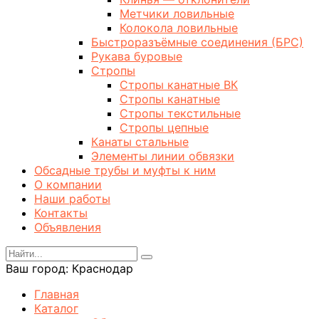
Метчики ловильные
Колокола ловильные
Быстроразъёмные соединения (БРС)
Рукава буровые
Стропы
Стропы канатные ВК
Стропы канатные
Стропы текстильные
Стропы цепные
Канаты стальные
Элементы линии обвязки
Обсадные трубы и муфты к ним
О компании
Наши работы
Контакты
Объявления
Ваш город:
Краснодар
Главная
Каталог