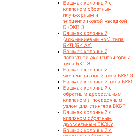
Башмак колонный с
клапаном обратным
плунжерным и
эксцентриковой насадкой
БКОКП Э
Башмак колонный
(алюминиевый нос) типа
БКЛ (БК Ал)
Башмак колонный
лопастной эксцентриковый
типа БКЛ Э
Башмак колонный
эксцентриковый типа БКМ Э
Башмак колонный типа БКМ
Башмак колонный с
обратным дроссельным
клапаном и посадочным
узлом для стингера БКБТ
Башмак колонный с
клапаном обратным
дроссельным БКОКУ
Башмак колонный с