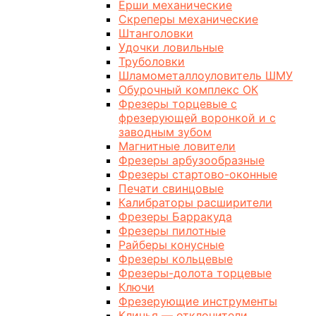
Ерши механические
Скреперы механические
Штанголовки
Удочки ловильные
Труболовки
Шламометаллоуловитель ШМУ
Обурочный комплекс ОК
Фрезеры торцевые с
фрезерующей воронкой и с
заводным зубом
Магнитные ловители
Фрезеры арбузообразные
Фрезеры стартово-оконные
Печати свинцовые
Калибраторы расширители
Фрезеры Барракуда
Фрезеры пилотные
Райберы конусные
Фрезеры кольцевые
Фрезеры-долота торцевые
Ключи
Фрезерующие инструменты
Клинья — отклонители