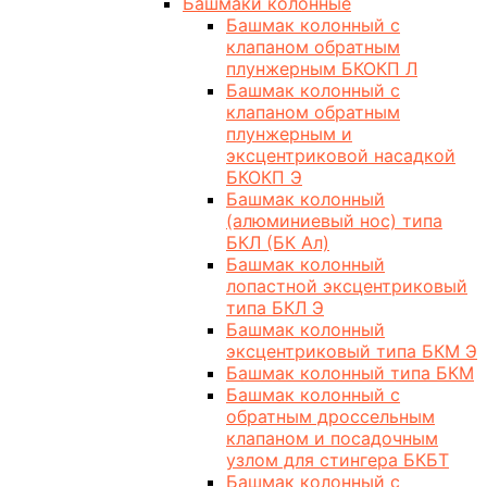
Башмаки колонные
Башмак колонный с
клапаном обратным
плунжерным БКОКП Л
Башмак колонный с
клапаном обратным
плунжерным и
эксцентриковой насадкой
БКОКП Э
Башмак колонный
(алюминиевый нос) типа
БКЛ (БК Ал)
Башмак колонный
лопастной эксцентриковый
типа БКЛ Э
Башмак колонный
эксцентриковый типа БКМ Э
Башмак колонный типа БКМ
Башмак колонный с
обратным дроссельным
клапаном и посадочным
узлом для стингера БКБТ
Башмак колонный с