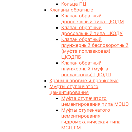
Кольца ПЦ
Клапаны обратные
Клапан обратный
дроссельный типа ЦКОДМ
Клапан обратный
дроссельный типа ЦКОДУ
Клапан обратный
плунжерный бесповоротный
(муфта поплавковая)
ЦКОДПБ
Клапан обратный
плунжерный (муфта
поплавковая) ЦКОДП
Краны шаровые и пробковые
Муфты ступенчатого
цементирования
Муфта ступечатого
цементирования типа МСЦЭ
Муфты ступенчатого
цементирования
гидромеханическая типа
МСЦ ГМ