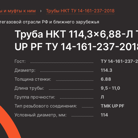
ы и муфты к ним
›
Трубы НКТ ТУ 14-161-237-2018
тегазовой отрасли РФ и ближнего зарубежья
Труба НКТ 114,3×6,88-Л
UP PF ТУ 14-161-237-201
Гост:
ТУ 14-161-237-
Диаметр:
114.3
Толщина стенки:
6.88
Длина трубы:
9,5 - 11,0
Группа прочности:
Л
Тип резьбового соединения:
TMK UP PF
Условный диаметр, мм:
114