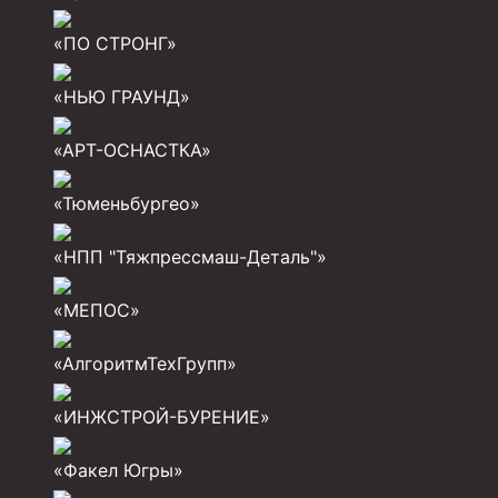
Разъединители резьбовые РР
«ПО СТРОНГ»
Переводники
«НЬЮ ГРАУНД»
Кольца ограничительные ПЦ и ЦЦ
«АРТ-ОСНАСТКА»
Клапаны обратные
«Тюменьбургео»
Краны шаровые и пробковые
Муфты ступенчатого цементирования
«НПП "Тяжпрессмаш-Деталь"»
Пробки цементировочные
«МЕПОС»
Скребки корончатые СК и тросовые СТ
«АлгоритмТехГрупп»
Центраторы колонные
«ИНЖСТРОЙ-БУРЕНИЕ»
Герметизаторы устьевые
Башмаки колонные
«Факел Югры»