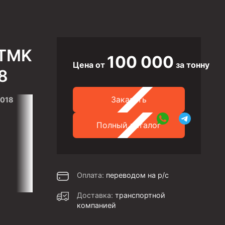
 TMK
100 000
Цена от
за тонну
8
Заказать
2018
Полный каталог
Оплата:
переводом на р/с
Доставка:
транспортной
компанией