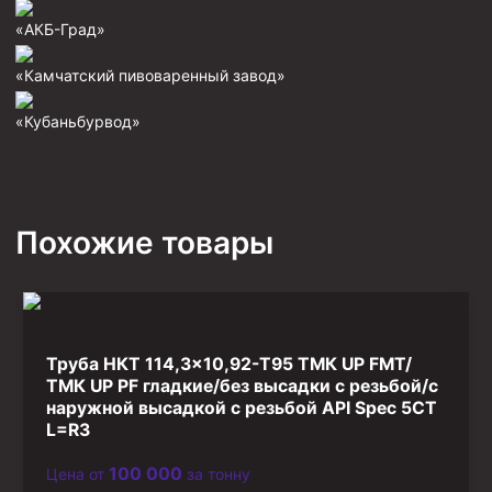
Фрезеры пилотные
«АКБ-Град»
Райберы конусные
«Камчатский пивоваренный завод»
Фрезеры кольцевые
«Кубаньбурвод»
Фрезеры-долота торцевые
Ключи
Фрезерующие инструменты
Похожие товары
Клинья — отклонители
Метчики ловильные
Колокола ловильные
Труба НКТ 114,3×10,92-T95 ТМК UP FMT/
Быстроразъёмные соединения (БРС)
ТМК UP PF гладкие/без высадки с резьбой/с
Рукава буровые
наружной высадкой с резьбой API Spec 5CT
L=R3
Стропы
Стропы канатные ВК
100 000
Цена от
за тонну