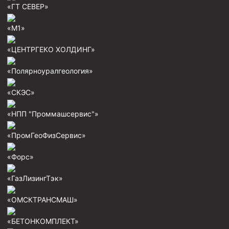
«ГТ СЕВЕР»
Скреперы механические
Штанголовки
«М1»
Удочки ловильные
«ЦЕНТРГЕКО ХОЛДИНГ»
Труболовки
«Полярноуралгеология»
Шламометаллоуловитель ШМУ
«СКЭС»
Обурочный комплекс ОК
Фрезеры торцевые с фрезерующей воронкой и с
«НПП "Проммашсервис"»
заводным зубом
«ПромГеоФизСервис»
Магнитные ловители
Фрезеры арбузообразные
«Форс»
Фрезеры стартово-оконные
«ГазЛизингТэк»
Печати свинцовые
«ОМСКТРАНСМАШ»
Калибраторы расширители
«БЕТОНКОМПЛЕКТ»
Фрезеры Барракуда