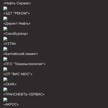
«Нефть-Сервис»
Муфта ОТТГ 146
Муфта ОТТГ 127
«ЗДТ "РЕКОМ"»
Муфта ОТТГ 114
«Директ Нефть»
Буровое оборудование
«СоюзБурвод»
Фонтанная и запорная арматура
«УЗТМ»
Оборудование для трубопроводов и манифольдов
высокого давления
«Балтийский лизинг»
Задвижки буровые
«ПГО "Тюменьгеология"»
Буровые насосы
«СП "ВИС-МОС"»
Противовыбросовое оборудование
Системы верхнего привода (СВП)
«СКИК»
Элеваторы трубные
«ТРАНСНЕФТЬ-СЕРВИС»
Буровые установки
«АКРОС»