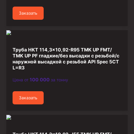
Стропы канатные
Заказать
Стропы текстильные
Стропы цепные
Канаты стальные
Элементы линии обвязки
Труба НКТ 114,3×10,92-R95 ТМК UP FMT/
ТМК UP PF гладкие/без высадки с резьбой/с
наружной высадкой с резьбой API Spec 5CT
L=R3
100 000
Цена от
за тонну
Заказать