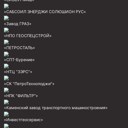
Муфта ОТТМ 146
«САБСОИЛ ЭНЕРДЖИ СОЛЮШИОН РУС»
Муфта БТС 324
«Завод ГРАЗ»
Муфта БТС 245
«НПО ГЕОСПЕЦСТРОЙ»
Муфта БТС 178
Муфта БТС 168
«ПЕТРОСТАЛЬ»
Муфта ОТТМ 127
«СПТ-Бурение»
Муфта БТС 146
«НТЦ "ЗЭРС"»
Муфта ОТТМ 245
«СК "ПетроТехнолоджи"»
Муфта ОТТМ 324
Муфта ОТТМ 178
«НПК "ФИЛЬТР"»
Муфта ОТТМ 168
«Каменский завод транспортного машиностроения»
Муфта ОТТМ 114
«Инвестгеосервис»
Муфта ОТТГ 168