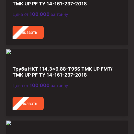
ТМК UP PF ТУ 14-161-237-2018
Стропы канатные
100 000
Цена от
за тонну
Стропы текстильные
Стропы цепные
Заказать
Канаты стальные
Элементы линии обвязки
Труба НКТ 114,3×6,88-T95S ТМК UP FMT/
ТМК UP PF ТУ 14-161-237-2018
100 000
Цена от
за тонну
Заказать