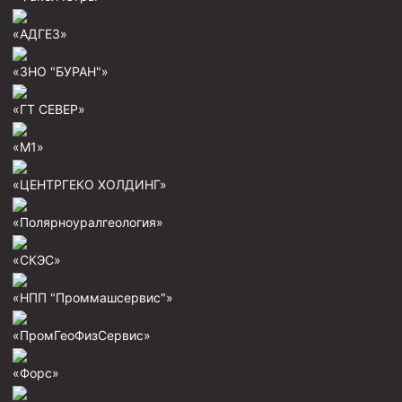
Скреперы механические
«АДГЕЗ»
Штанголовки
«ЗНО "БУРАН"»
Удочки ловильные
Труболовки
«ГТ СЕВЕР»
Шламометаллоуловитель ШМУ
«М1»
Обурочный комплекс ОК
«ЦЕНТРГЕКО ХОЛДИНГ»
Фрезеры торцевые с фрезерующей воронкой и с
заводным зубом
«Полярноуралгеология»
Магнитные ловители
«СКЭС»
Фрезеры арбузообразные
«НПП "Проммашсервис"»
Фрезеры стартово-оконные
Печати свинцовые
«ПромГеоФизСервис»
Калибраторы расширители
«Форс»
Фрезеры Барракуда