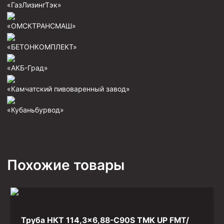
«ГазЛизингТэк»
Фрезеры пилотные
«ОМСКТРАНСМАШ»
Райберы конусные
Фрезеры кольцевые
«БЕТОНКОМПЛЕКТ»
Фрезеры-долота торцевые
«АКБ-Град»
Ключи
«Камчатский пивоваренный завод»
Фрезерующие инструменты
«Кубаньбурвод»
Клинья — отклонители
Метчики ловильные
Колокола ловильные
Похожие товары
Быстроразъёмные соединения (БРС)
Рукава буровые
Стропы
Стропы канатные ВК
Труба НКТ 114,3×6,88-C90S ТМК UP FMT/