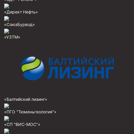
Муфта ОТТГ 146
«Директ Нефть»
Муфта ОТТГ 127
«СоюзБурвод»
Муфта ОТТГ 114
«УЗТМ»
Буровое оборудование
Фонтанная и запорная арматура
Оборудование для трубопроводов и манифольдов
высокого давления
Задвижки буровые
Буровые насосы
Противовыбросовое оборудование
«Балтийский лизинг»
Системы верхнего привода (СВП)
«ПГО "Тюменьгеология"»
Элеваторы трубные
«СП "ВИС-МОС"»
Буровые установки