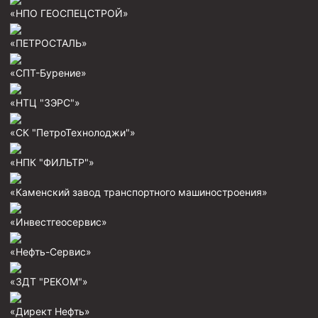
Муфта ОТТГ 146
«НПО ГЕОСПЕЦСТРОЙ»
Муфта ОТТГ 127
«ПЕТРОСТАЛЬ»
Муфта ОТТГ 114
«СПТ-Бурение»
Буровое оборудование
«НТЦ "ЗЭРС"»
Фонтанная и запорная арматура
«СК "ПетроТехнолоджи"»
Оборудование для трубопроводов и манифольдов
высокого давления
«НПК "ФИЛЬТР"»
Задвижки буровые
«Каменский завод транспортного машиностроения»
Буровые насосы
«Инвестгеосервис»
Противовыбросовое оборудование
Системы верхнего привода (СВП)
«Нефть-Сервис»
Элеваторы трубные
«ЗДТ "РЕКОМ"»
Буровые установки
«Директ Нефть»