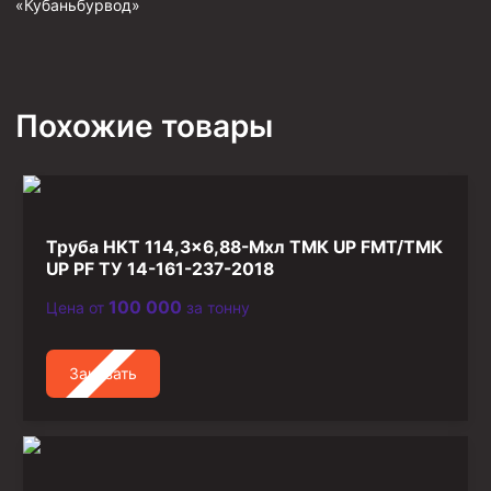
«Кубаньбурвод»
Стропы канатные
Стропы текстильные
Стропы цепные
Похожие товары
Канаты стальные
Элементы линии обвязки
Труба НКТ 114,3×6,88-Мхл ТМК UP FMT/ТМК
UP PF ТУ 14-161-237-2018
100 000
Цена от
за тонну
Заказать