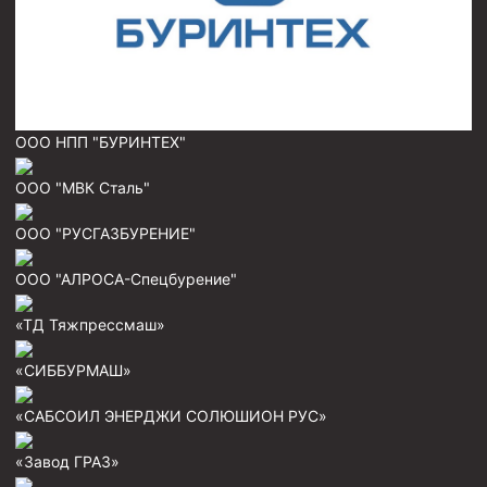
Муфта ОТТМ 146
Муфта БТС 324
Муфта БТС 245
ООО НПП "БУРИНТЕХ"
Муфта БТС 178
Муфта БТС 168
ООО "МВК Сталь"
Муфта ОТТМ 127
ООО "РУСГАЗБУРЕНИЕ"
Муфта БТС 146
ООО "АЛРОСА-Спецбурение"
Муфта ОТТМ 245
«ТД Тяжпрессмаш»
Муфта ОТТМ 324
Муфта ОТТМ 178
«СИББУРМАШ»
Муфта ОТТМ 168
«САБСОИЛ ЭНЕРДЖИ СОЛЮШИОН РУС»
Муфта ОТТМ 114
«Завод ГРАЗ»
Муфта ОТТГ 168