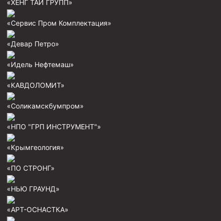
«ХЕНГ ТАЙ ГРУПП»
Пробки цементировочные
«Сервис Пром Комплектация»
Скребки корончатые СК и тросовые СТ
«Девар Петро»
Центраторы колонные
Герметизаторы устьевые
«Идель Нефтемаш»
Башмаки колонные
«КАВДОЛОМИТ»
Инструмент для бурения и КРС (ловильный, аварийный)
«Соликамскбумпром»
Перья для резки кабеля
«НПО "ГРП ИНСТРУМЕНТ"»
Шаблоны колонные
«Крымгеология»
Перья гидромониторные
Пауки гидравлические
«ПО СТРОНГ»
Пауки механические
«НЬЮ ГРАУНД»
Желонки
«АРТ-ОСНАСТКА»
Ерши механические