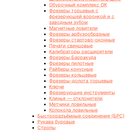
Обурочный комплекс ОК
Фрезеры торцевые с
фрезерующей воронкой и с
заводным зубом
Магнитные ловители
Фрезеры арбузообразные
Фрезеры стартово-оконные
Печати свинцовые
Калибраторы расширители
Фрезеры Барракуда
Фрезеры пилотные
Райберы конусные
Фрезеры кольцевые
Фрезеры-долота торцевые
Ключи
Фрезерующие инструменты
Клинья — отклонители
Метчики ловильные
Колокола ловильные
Быстроразъёмные соединения (БРС)
Рукава буровые
Стропы