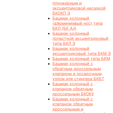
плунжерным и
эксцентриковой насадкой
БКОКП Э
Башмак колонный
(алюминиевый нос) типа
БКЛ (БК Ал)
Башмак колонный
лопастной эксцентриковый
типа БКЛ Э
Башмак колонный
эксцентриковый типа БКМ Э
Башмак колонный типа БКМ
Башмак колонный с
обратным дроссельным
клапаном и посадочным
узлом для стингера БКБТ
Башмак колонный с
клапаном обратным
дроссельным БКОКУ
Башмак колонный с
клапаном обратным
дроссельным и