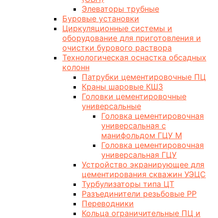
Элеваторы трубные
Буровые установки
Циркуляционные системы и
оборудование для приготовления и
очистки бурового раствора
Технологическая оснастка обсадных
колонн
Патрубки цементировочные ПЦ
Краны шаровые КШЗ
Головки цементировочные
универсальные
Головка цементировочная
универсальная с
манифольдом ГЦУ М
Головка цементировочная
универсальная ГЦУ
Устройство экранирующее для
цементирования скважин УЭЦС
Турбулизаторы типа ЦТ
Разъединители резьбовые РР
Переводники
Кольца ограничительные ПЦ и