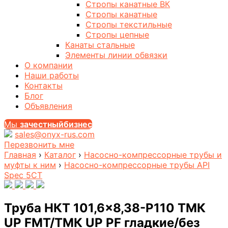
Стропы канатные ВК
Стропы канатные
Стропы текстильные
Стропы цепные
Канаты стальные
Элементы линии обвязки
О компании
Наши работы
Контакты
Блог
Объявления
Мы
за
честныйбизнес
sales@onyx-rus.com
Перезвонить мне
Главная
›
Каталог
›
Насосно-компрессорные трубы и
муфты к ним
›
Насосно-компрессорные трубы API
Spec 5CT
Труба НКТ 101,6×8,38-P110 ТМК
UP FMT/ТМК UP PF гладкие/без