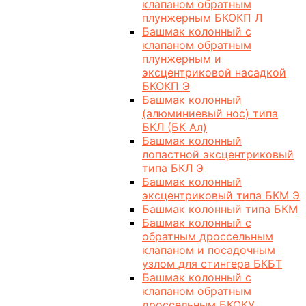
клапаном обратным
плунжерным БКОКП Л
Башмак колонный с
клапаном обратным
плунжерным и
эксцентриковой насадкой
БКОКП Э
Башмак колонный
(алюминиевый нос) типа
БКЛ (БК Ал)
Башмак колонный
лопастной эксцентриковый
типа БКЛ Э
Башмак колонный
эксцентриковый типа БКМ Э
Башмак колонный типа БКМ
Башмак колонный с
обратным дроссельным
клапаном и посадочным
узлом для стингера БКБТ
Башмак колонный с
клапаном обратным
дроссельным БКОКУ