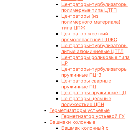
Центраторы-турбулизаторы
полимерные типа ЦТГП
Центраторы (из
полимерного материала)
типа ЦПЖ
Центратор жесткий
прямолопастной ЦПЖС
Центраторы-турбулизаторы
литые алюминиевые ЦТГЛ
Центраторы роликовые типа
ЦР
Центраторы-турбулизаторы
пружинные ПЦ-3
Центраторы сварные
пружинные ПЦ
Центраторы пружинные ЦЦ
Центраторы цельные
полужесткие ЦПН
Герметизаторы устьевые
Герметизатор устьевой ГУ
Башмаки колонные
Башмак колонный с