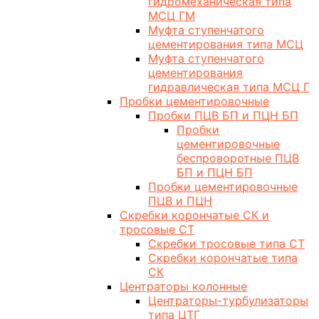
гидромеханическая типа
МСЦ ГМ
Муфта ступенчатого
цементирования типа МСЦ
Муфта ступенчатого
цементирования
гидравлическая типа МСЦ Г
Пробки цементировочные
Пробки ПЦВ БП и ПЦН БП
Пробки
цементировочные
беспроворотные ПЦВ
БП и ПЦН БП
Пробки цементировочные
ПЦВ и ПЦН
Скребки корончатые СК и
тросовые СТ
Скребки тросовые типа СТ
Скребки корончатые типа
СК
Центраторы колонные
Центраторы-турбулизаторы
типа ЦТГ