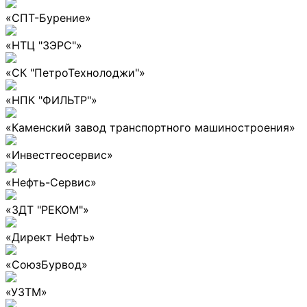
«СПТ-Бурение»
«НТЦ "ЗЭРС"»
«СК "ПетроТехнолоджи"»
«НПК "ФИЛЬТР"»
«Каменский завод транспортного машиностроения»
«Инвестгеосервис»
«Нефть-Сервис»
«ЗДТ "РЕКОМ"»
«Директ Нефть»
«СоюзБурвод»
«УЗТМ»