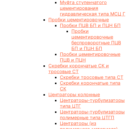
Муфта ступенчатого
цементирования
гидравлическая типа МСЦ Г
Пробки цементировочные
Пробки ПЦВ БП и ПЦН БП
Пробки
цементировочные
беспроворотные ПЦВ
БП и ПЦН БП
Пробки цементировочные
ПЦВ и ПЦН
Скребки корончатые СК и
тросовые СТ
Скребки тросовые типа СТ
Скребки корончатые типа
СК
Центраторы колонные
Центраторы-турбулизаторы
типа ЦТГ
Центраторы-турбулизаторы
полимерные типа ЦТГП
Центраторы (из