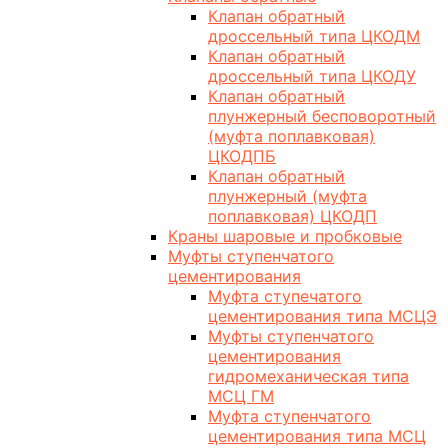
Клапан обратный
дроссельный типа ЦКОДМ
Клапан обратный
дроссельный типа ЦКОДУ
Клапан обратный
плунжерный бесповоротный
(муфта поплавковая)
ЦКОДПБ
Клапан обратный
плунжерный (муфта
поплавковая) ЦКОДП
Краны шаровые и пробковые
Муфты ступенчатого
цементирования
Муфта ступечатого
цементирования типа МСЦЭ
Муфты ступенчатого
цементирования
гидромеханическая типа
МСЦ ГМ
Муфта ступенчатого
цементирования типа МСЦ