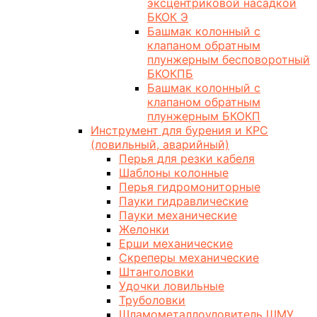
эксцентриковой насадкой
БКОК Э
Башмак колонный с
клапаном обратным
плунжерным бесповоротный
БКОКПБ
Башмак колонный с
клапаном обратным
плунжерным БКОКП
Инструмент для бурения и КРС
(ловильный, аварийный)
Перья для резки кабеля
Шаблоны колонные
Перья гидромониторные
Пауки гидравлические
Пауки механические
Желонки
Ерши механические
Скреперы механические
Штанголовки
Удочки ловильные
Труболовки
Шламометаллоуловитель ШМУ