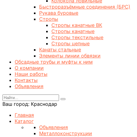
Колокола ловильные
Быстроразъёмные соединения (БРС)
Рукава буровые
Стропы
Стропы канатные ВК
Стропы канатные
Стропы текстильные
Стропы цепные
Канаты стальные
Элементы линии обвязки
Обсадные трубы и муфты к ним
О компании
Наши работы
Контакты
Объявления
Ваш город:
Краснодар
Главная
Каталог
Объявления
Металлоконструкции