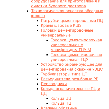
оборудование для приготовления и
очистки бурового раствора
Технологическая оснастка обсадных
колонн
Патрубки цементировочные ПЦ
Краны шаровые КШЗ
Головки цементировочные
универсальные
Головка цементировочная
универсальная с
манифольдом ГЦУ М
Головка цементировочная
универсальная ГЦУ
Устройство экранирующее для
цементирования скважин УЭЦС
Турбулизаторы типа ЦТ
Разъединители резьбовые РР
Переводники
Кольца ограничительные ПЦ и
ЦЦ
Кольца ЦЦ
Кольца ПЦ
Клапаны обратные