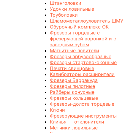
Штанголовки
Удочки ловильные
Труболовки
Шламометаллоуловитель ШМУ
Обурочный комплекс ОК
Фрезеры торцевые с
фрезерующей воронкой и с
заводным зубом
Магнитные ловители
Фрезеры арбузообразные
Фрезеры стартово-оконные
Печати свинцовые
Калибраторы расширители
Фрезеры Барракуда
Фрезеры пилотные
Райберы конусные
Фрезеры кольцевые
Фрезеры-долота торцевые
Ключи
Фрезерующие инструменты
Клинья — отклонители
Метчики ловильные