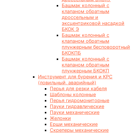
Башмак колонный с
клапаном обратным
дроссельным и
эксцентриковой насадкой
БКОК Э
Башмак колонный с
клапаном обратным
плунжерным бесповоротный
БКОКПБ
Башмак колонный с
клапаном обратным
плунжерным БКОКП
Инструмент для бурения и КРС
(ловильный, аварийный)
Перья для резки кабеля
Шаблоны колонные
Перья гидромониторные
Пауки гидравлические
Пауки механические
Желонки
Ерши механические
Скреперы механические