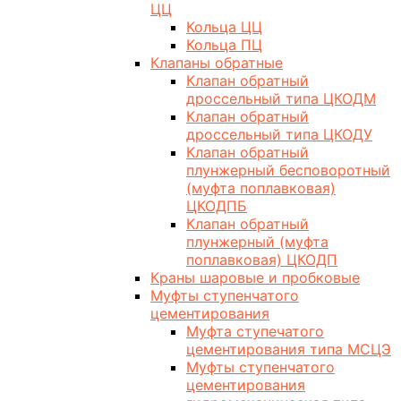
ЦЦ
Кольца ЦЦ
Кольца ПЦ
Клапаны обратные
Клапан обратный
дроссельный типа ЦКОДМ
Клапан обратный
дроссельный типа ЦКОДУ
Клапан обратный
плунжерный бесповоротный
(муфта поплавковая)
ЦКОДПБ
Клапан обратный
плунжерный (муфта
поплавковая) ЦКОДП
Краны шаровые и пробковые
Муфты ступенчатого
цементирования
Муфта ступечатого
цементирования типа МСЦЭ
Муфты ступенчатого
цементирования