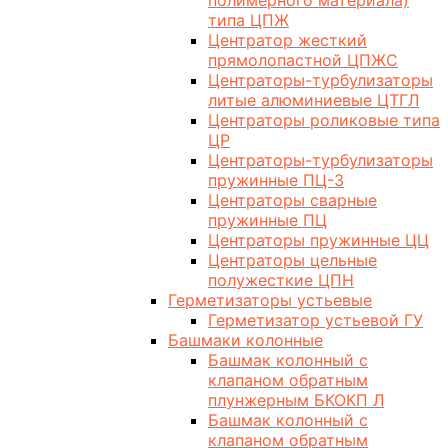
полимерного материала)
типа ЦПЖ
Центратор жесткий
прямолопастной ЦПЖС
Центраторы-турбулизаторы
литые алюминиевые ЦТГЛ
Центраторы роликовые типа
ЦР
Центраторы-турбулизаторы
пружинные ПЦ-3
Центраторы сварные
пружинные ПЦ
Центраторы пружинные ЦЦ
Центраторы цельные
полужесткие ЦПН
Герметизаторы устьевые
Герметизатор устьевой ГУ
Башмаки колонные
Башмак колонный с
клапаном обратным
плунжерным БКОКП Л
Башмак колонный с
клапаном обратным