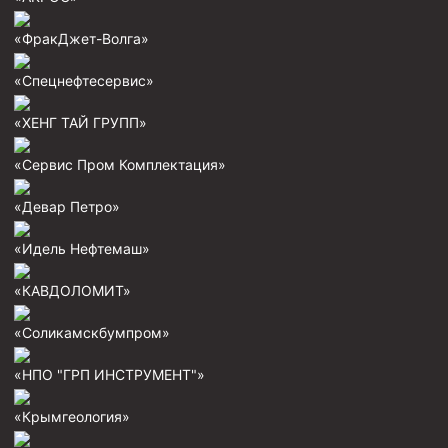
Циркуляционные системы и оборудование для
приготовления и очистки бурового раствора
«ФракДжет-Волга»
Технологическая оснастка обсадных колонн
«Спецнефтесервис»
Патрубки цементировочные ПЦ
Краны шаровые КШЗ
«ХЕНГ ТАЙ ГРУПП»
Головки цементировочные универсальные
«Сервис Пром Комплектация»
Устройство экранирующее для цементирования
скважин УЭЦС
«Девар Петро»
Турбулизаторы типа ЦТ
«Идель Нефтемаш»
Разъединители резьбовые РР
«КАВДОЛОМИТ»
Переводники
«Соликамскбумпром»
Кольца ограничительные ПЦ и ЦЦ
Клапаны обратные
«НПО "ГРП ИНСТРУМЕНТ"»
Краны шаровые и пробковые
«Крымгеология»
Муфты ступенчатого цементирования