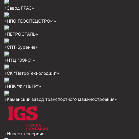
«Завод ГРАЗ»
Муфта ОТТМ 146
Муфта БТС 324
«НПО ГЕОСПЕЦСТРОЙ»
Муфта БТС 245
«ПЕТРОСТАЛЬ»
Муфта БТС 178
«СПТ-Бурение»
Муфта БТС 168
«НТЦ "ЗЭРС"»
Муфта ОТТМ 127
Муфта БТС 146
«СК "ПетроТехнолоджи"»
Муфта ОТТМ 245
«НПК "ФИЛЬТР"»
Муфта ОТТМ 324
«Каменский завод транспортного машиностроения»
Муфта ОТТМ 178
Муфта ОТТМ 168
Муфта ОТТМ 114
«Инвестгеосервис»
Муфта ОТТГ 168