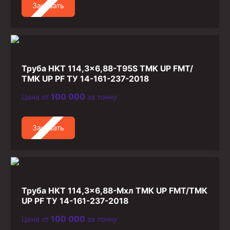
Заказать
Стропы канатные
Стропы текстильные
Стропы цепные
Канаты стальные
Труба НКТ 114,3×6,88-T95S ТМК UP FMT/
ТМК UP PF ТУ 14-161-237-2018
Элементы линии обвязки
100 000
Цена от
за тонну
Заказать
Труба НКТ 114,3×6,88-Мхл ТМК UP FMT/ТМК
UP PF ТУ 14-161-237-2018
100 000
Цена от
за тонну