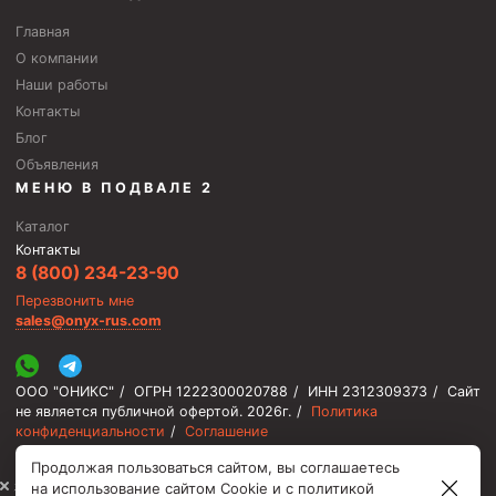
Главная
О компании
Наши работы
Контакты
Блог
Объявления
МЕНЮ В ПОДВАЛЕ 2
Каталог
Контакты
8 (800) 234-23-90
Перезвонить мне
sales@onyx-rus.com
ООО "ОНИКС"
/
ОГРН 1222300020788
/
ИНН 2312309373
/
Сайт
не является публичной офертой.
2026г.
/
Политика
конфиденциальности
/
Соглашение
Продолжая пользоваться сайтом, вы соглашаетесь
⚡️ Мы онлайн, ответим быстро
на использование сайтом Cookie и с
политикой