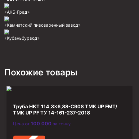
Фрезеры пилотные
«АКБ-Град»
Райберы конусные
«Камчатский пивоваренный завод»
Фрезеры кольцевые
«Кубаньбурвод»
Фрезеры-долота торцевые
Ключи
Фрезерующие инструменты
Похожие товары
Клинья — отклонители
Метчики ловильные
Колокола ловильные
Быстроразъёмные соединения (БРС)
Труба НКТ 114,3×6,88-C90S ТМК UP FMT/
ТМК UP PF ТУ 14-161-237-2018
Рукава буровые
Стропы
100 000
Цена от
за тонну
Стропы канатные ВК