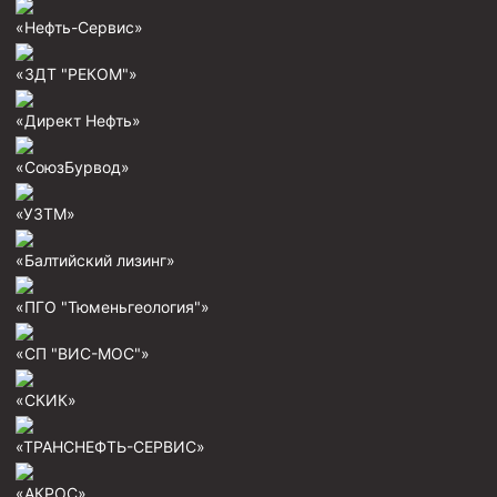
Муфта ОТТГ 146
«Нефть-Сервис»
Муфта ОТТГ 127
«ЗДТ "РЕКОМ"»
Муфта ОТТГ 114
«Директ Нефть»
Буровое оборудование
«СоюзБурвод»
Фонтанная и запорная арматура
«УЗТМ»
Оборудование для трубопроводов и манифольдов
высокого давления
«Балтийский лизинг»
Задвижки буровые
«ПГО "Тюменьгеология"»
Буровые насосы
Противовыбросовое оборудование
«СП "ВИС-МОС"»
Системы верхнего привода (СВП)
«СКИК»
Элеваторы трубные
«ТРАНСНЕФТЬ-СЕРВИС»
Буровые установки
«АКРОС»