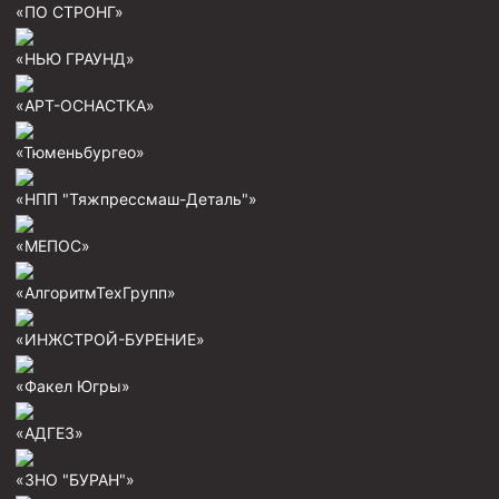
«ПО СТРОНГ»
Пробки цементировочные
«НЬЮ ГРАУНД»
Скребки корончатые СК и тросовые СТ
Центраторы колонные
«АРТ-ОСНАСТКА»
Герметизаторы устьевые
«Тюменьбургео»
Башмаки колонные
«НПП "Тяжпрессмаш-Деталь"»
Инструмент для бурения и КРС (ловильный, аварийный)
«МЕПОС»
Перья для резки кабеля
«АлгоритмТехГрупп»
Шаблоны колонные
Перья гидромониторные
«ИНЖСТРОЙ-БУРЕНИЕ»
Пауки гидравлические
«Факел Югры»
Пауки механические
«АДГЕЗ»
Желонки
«ЗНО "БУРАН"»
Ерши механические