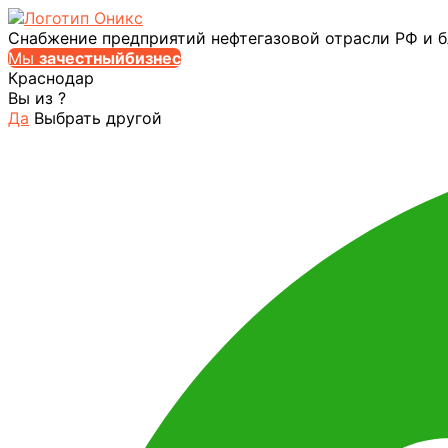
Снабжение предприятий нефтегазовой отрасли РФ и 
Мы
за
честныйбизнес
Краснодар
Вы из
?
Да
Выбрать другой