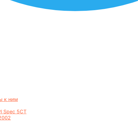
ы к ним
I Spec 5CT
2002