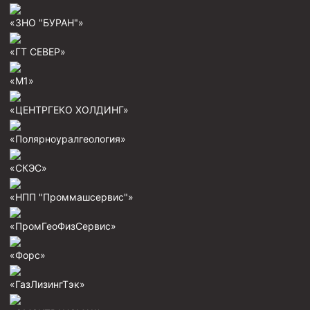
Скреперы механические
«ЗНО "БУРАН"»
Штанголовки
«ГТ СЕВЕР»
Удочки ловильные
«М1»
Труболовки
Шламометаллоуловитель ШМУ
«ЦЕНТРГЕКО ХОЛДИНГ»
Обурочный комплекс ОК
«Полярноуралгеология»
Фрезеры торцевые с фрезерующей воронкой и с
заводным зубом
«СКЭС»
Магнитные ловители
«НПП "Проммашсервис"»
Фрезеры арбузообразные
«ПромГеоФизСервис»
Фрезеры стартово-оконные
«Форс»
Печати свинцовые
Калибраторы расширители
«ГазЛизингТэк»
Фрезеры Барракуда