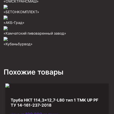
«ОМСКТРАНСМАШ»
Фрезеры пилотные
«БЕТОНКОМПЛЕКТ»
Райберы конусные
«АКБ-Град»
Фрезеры кольцевые
Фрезеры-долота торцевые
«Камчатский пивоваренный завод»
Ключи
«Кубаньбурвод»
Фрезерующие инструменты
Клинья — отклонители
Метчики ловильные
Похожие товары
Колокола ловильные
Быстроразъёмные соединения (БРС)
Рукава буровые
Труба НКТ 114,3×12,7-L80 тип 1 TMK UP PF
Стропы
ТУ 14-161-237-2018
Стропы канатные ВК