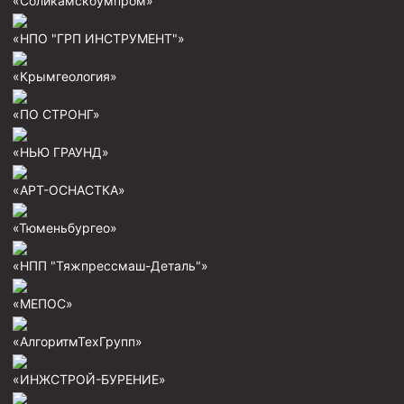
«Соликамскбумпром»
Пробки цементировочные
«НПО "ГРП ИНСТРУМЕНТ"»
Скребки корончатые СК и тросовые СТ
«Крымгеология»
Центраторы колонные
Герметизаторы устьевые
«ПО СТРОНГ»
Башмаки колонные
«НЬЮ ГРАУНД»
Инструмент для бурения и КРС (ловильный, аварийный)
«АРТ-ОСНАСТКА»
Перья для резки кабеля
«Тюменьбургео»
Шаблоны колонные
«НПП "Тяжпрессмаш-Деталь"»
Перья гидромониторные
Пауки гидравлические
«МЕПОС»
Пауки механические
«АлгоритмТехГрупп»
Желонки
«ИНЖСТРОЙ-БУРЕНИЕ»
Ерши механические