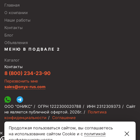
Главная
О компании
Наши работы
Контакты
Блог
Объявления
МЕНЮ В ПОДВАЛЕ 2
Каталог
Контакты
8 (800) 234-23-90
Перезвонить мне
sales@onyx-rus.com
ООО "ОНИКС"
/
ОГРН 1222300020788
/
ИНН 2312309373
/
Сайт
не является публичной офертой.
2026г.
/
Политика
конфиденциальности
/
Соглашение
Продолжая пользоваться сайтом, вы соглашаетесь
⚡️ Мы онлайн, ответим быстро
на использование сайтом Cookie и с
политикой
конфиденциальности