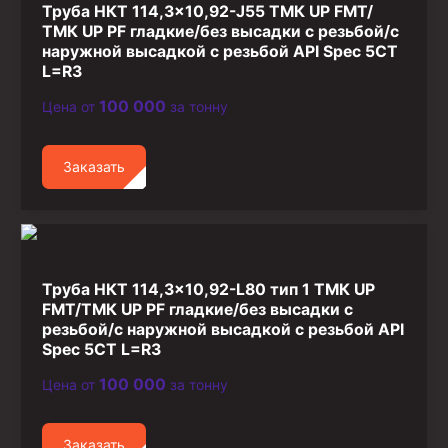
Труба НКТ 114,3×10,92-J55 ТМК UP FMT/
Стропы канатные
ТМК UP PF гладкие/без высадки с резьбой/с
Стропы текстильные
наружной высадкой с резьбой API Spec 5CT
L=R3
Стропы цепные
100 000
Цена от
за тонну
Канаты стальные
Элементы линии обвязки
Заказать
Труба НКТ 114,3×10,92-L80 тип 1 ТМК UP
FMT/ТМК UP PF гладкие/без высадки с
резьбой/с наружной высадкой с резьбой API
Spec 5CT L=R3
100 000
Цена от
за тонну
Заказать