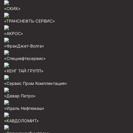
Циркуляционные системы и оборудование для
приготовления и очистки бурового раствора
«СКИК»
Технологическая оснастка обсадных колонн
«ТРАНСНЕФТЬ-СЕРВИС»
Патрубки цементировочные ПЦ
«АКРОС»
Краны шаровые КШЗ
Головки цементировочные универсальные
«ФракДжет-Волга»
Устройство экранирующее для цементирования
«Спецнефтесервис»
скважин УЭЦС
«ХЕНГ ТАЙ ГРУПП»
Турбулизаторы типа ЦТ
Разъединители резьбовые РР
«Сервис Пром Комплектация»
Переводники
«Девар Петро»
Кольца ограничительные ПЦ и ЦЦ
«Идель Нефтемаш»
Клапаны обратные
Краны шаровые и пробковые
«КАВДОЛОМИТ»
Муфты ступенчатого цементирования