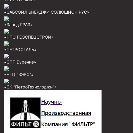
Муфта ОТТМ 146
«САБСОИЛ ЭНЕРДЖИ СОЛЮШИОН РУС»
Муфта БТС 324
«Завод ГРАЗ»
Муфта БТС 245
«НПО ГЕОСПЕЦСТРОЙ»
Муфта БТС 178
Муфта БТС 168
«ПЕТРОСТАЛЬ»
Муфта ОТТМ 127
«СПТ-Бурение»
Муфта БТС 146
«НТЦ "ЗЭРС"»
Муфта ОТТМ 245
«СК "ПетроТехнолоджи"»
Муфта ОТТМ 324
Муфта ОТТМ 178
Муфта ОТТМ 168
Муфта ОТТМ 114
Муфта ОТТГ 168