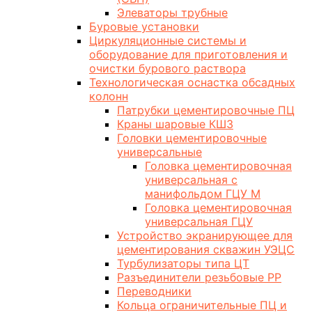
Элеваторы трубные
Буровые установки
Циркуляционные системы и
оборудование для приготовления и
очистки бурового раствора
Технологическая оснастка обсадных
колонн
Патрубки цементировочные ПЦ
Краны шаровые КШЗ
Головки цементировочные
универсальные
Головка цементировочная
универсальная с
манифольдом ГЦУ М
Головка цементировочная
универсальная ГЦУ
Устройство экранирующее для
цементирования скважин УЭЦС
Турбулизаторы типа ЦТ
Разъединители резьбовые РР
Переводники
Кольца ограничительные ПЦ и