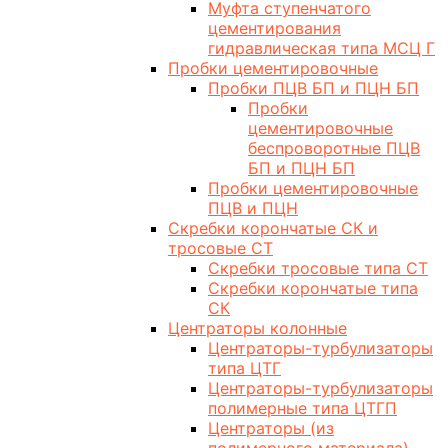
Муфта ступенчатого
цементирования
гидравлическая типа МСЦ Г
Пробки цементировочные
Пробки ПЦВ БП и ПЦН БП
Пробки
цементировочные
беспроворотные ПЦВ
БП и ПЦН БП
Пробки цементировочные
ПЦВ и ПЦН
Скребки корончатые СК и
тросовые СТ
Скребки тросовые типа СТ
Скребки корончатые типа
СК
Центраторы колонные
Центраторы-турбулизаторы
типа ЦТГ
Центраторы-турбулизаторы
полимерные типа ЦТГП
Центраторы (из