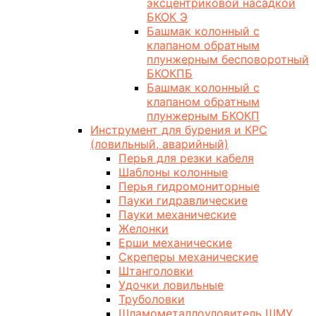
эксцентриковой насадкой
БКОК Э
Башмак колонный с
клапаном обратным
плунжерным бесповоротный
БКОКПБ
Башмак колонный с
клапаном обратным
плунжерным БКОКП
Инструмент для бурения и КРС
(ловильный, аварийный)
Перья для резки кабеля
Шаблоны колонные
Перья гидромониторные
Пауки гидравлические
Пауки механические
Желонки
Ерши механические
Скреперы механические
Штанголовки
Удочки ловильные
Труболовки
Шламометаллоуловитель ШМУ