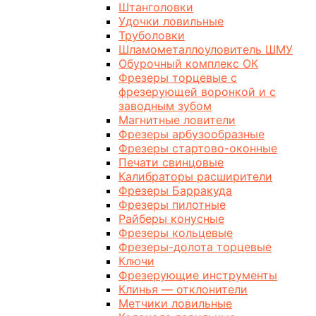
Штанголовки
Удочки ловильные
Труболовки
Шламометаллоуловитель ШМУ
Обурочный комплекс ОК
Фрезеры торцевые с
фрезерующей воронкой и с
заводным зубом
Магнитные ловители
Фрезеры арбузообразные
Фрезеры стартово-оконные
Печати свинцовые
Калибраторы расширители
Фрезеры Барракуда
Фрезеры пилотные
Райберы конусные
Фрезеры кольцевые
Фрезеры-долота торцевые
Ключи
Фрезерующие инструменты
Клинья — отклонители
Метчики ловильные