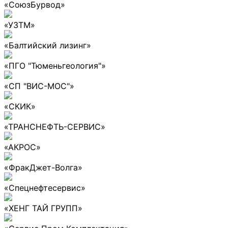
«СоюзБурвод»
«УЗТМ»
«Балтийский лизинг»
«ПГО "Тюменьгеология"»
«СП "ВИС-МОС"»
«СКИК»
«ТРАНСНЕФТЬ-СЕРВИС»
«АКРОС»
«ФракДжет-Волга»
«Спецнефтесервис»
«ХЕНГ ТАЙ ГРУПП»