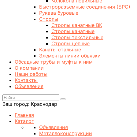
Колокола ловильные
Быстроразъёмные соединения (БРС)
Рукава буровые
Стропы
Стропы канатные ВК
Стропы канатные
Стропы текстильные
Стропы цепные
Канаты стальные
Элементы линии обвязки
Обсадные трубы и муфты к ним
О компании
Наши работы
Контакты
Объявления
Ваш город:
Краснодар
Главная
Каталог
Объявления
Металлоконструкции