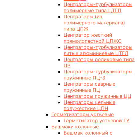
Центраторы-турбулизаторы
полимерные типа ЦТГП
Центраторы (из
полимерного материала)
типа ЦПЖ
Центратор жесткий
прямолопастной ЦПЖС
Центраторы-турбулизаторы
литые алюминиевые ЦТГЛ
Центраторы роликовые типа
ЦР
Центраторы-турбулизаторы
пружинные ПЦ-3
Центраторы сварные
пружинные ПЦ
Центраторы пружинные ЦЦ
Центраторы цельные
полужесткие ЦПН
Герметизаторы устьевые
Герметизатор устьевой ГУ
Башмаки колонные
Башмак колонный с