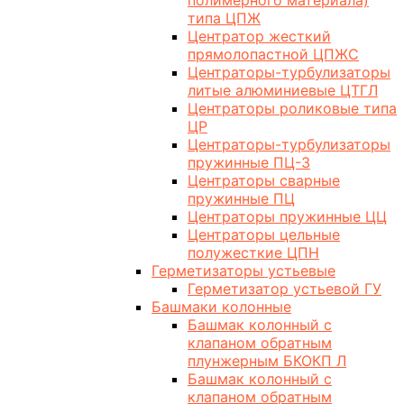
полимерного материала)
типа ЦПЖ
Центратор жесткий
прямолопастной ЦПЖС
Центраторы-турбулизаторы
литые алюминиевые ЦТГЛ
Центраторы роликовые типа
ЦР
Центраторы-турбулизаторы
пружинные ПЦ-3
Центраторы сварные
пружинные ПЦ
Центраторы пружинные ЦЦ
Центраторы цельные
полужесткие ЦПН
Герметизаторы устьевые
Герметизатор устьевой ГУ
Башмаки колонные
Башмак колонный с
клапаном обратным
плунжерным БКОКП Л
Башмак колонный с
клапаном обратным