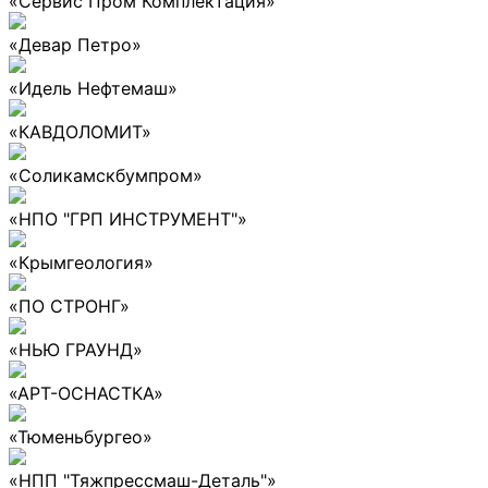
«Сервис Пром Комплектация»
«Девар Петро»
«Идель Нефтемаш»
«КАВДОЛОМИТ»
«Соликамскбумпром»
«НПО "ГРП ИНСТРУМЕНТ"»
«Крымгеология»
«ПО СТРОНГ»
«НЬЮ ГРАУНД»
«АРТ-ОСНАСТКА»
«Тюменьбургео»
«НПП "Тяжпрессмаш-Деталь"»