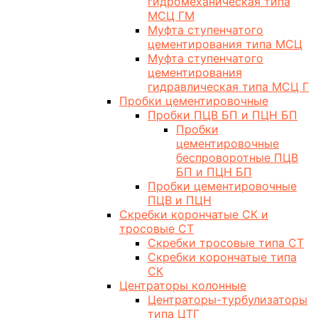
гидромеханическая типа
МСЦ ГМ
Муфта ступенчатого
цементирования типа МСЦ
Муфта ступенчатого
цементирования
гидравлическая типа МСЦ Г
Пробки цементировочные
Пробки ПЦВ БП и ПЦН БП
Пробки
цементировочные
беспроворотные ПЦВ
БП и ПЦН БП
Пробки цементировочные
ПЦВ и ПЦН
Скребки корончатые СК и
тросовые СТ
Скребки тросовые типа СТ
Скребки корончатые типа
СК
Центраторы колонные
Центраторы-турбулизаторы
типа ЦТГ