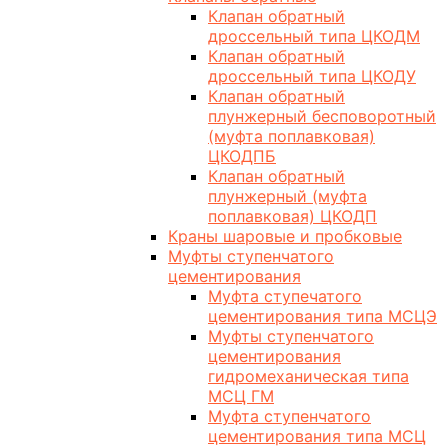
Клапан обратный
дроссельный типа ЦКОДМ
Клапан обратный
дроссельный типа ЦКОДУ
Клапан обратный
плунжерный бесповоротный
(муфта поплавковая)
ЦКОДПБ
Клапан обратный
плунжерный (муфта
поплавковая) ЦКОДП
Краны шаровые и пробковые
Муфты ступенчатого
цементирования
Муфта ступечатого
цементирования типа МСЦЭ
Муфты ступенчатого
цементирования
гидромеханическая типа
МСЦ ГМ
Муфта ступенчатого
цементирования типа МСЦ