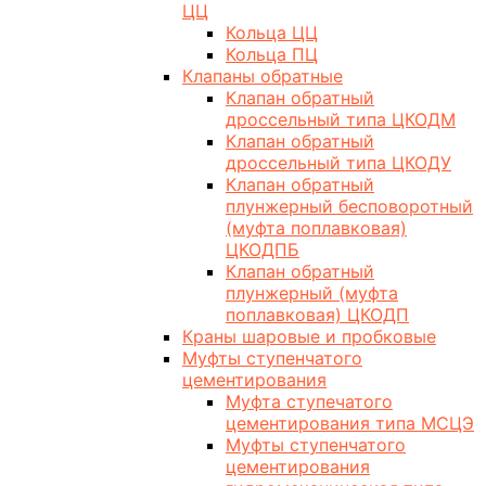
ЦЦ
Кольца ЦЦ
Кольца ПЦ
Клапаны обратные
Клапан обратный
дроссельный типа ЦКОДМ
Клапан обратный
дроссельный типа ЦКОДУ
Клапан обратный
плунжерный бесповоротный
(муфта поплавковая)
ЦКОДПБ
Клапан обратный
плунжерный (муфта
поплавковая) ЦКОДП
Краны шаровые и пробковые
Муфты ступенчатого
цементирования
Муфта ступечатого
цементирования типа МСЦЭ
Муфты ступенчатого
цементирования