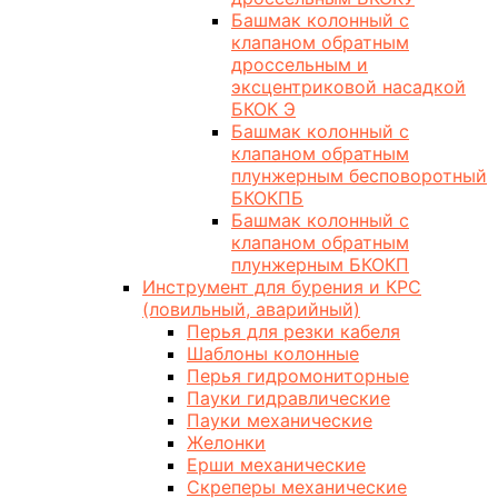
Башмак колонный с
клапаном обратным
дроссельным и
эксцентриковой насадкой
БКОК Э
Башмак колонный с
клапаном обратным
плунжерным бесповоротный
БКОКПБ
Башмак колонный с
клапаном обратным
плунжерным БКОКП
Инструмент для бурения и КРС
(ловильный, аварийный)
Перья для резки кабеля
Шаблоны колонные
Перья гидромониторные
Пауки гидравлические
Пауки механические
Желонки
Ерши механические
Скреперы механические