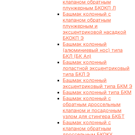
клапаном обратным
плунжерным БКОКП Л
Башмак колонный с
клапаном обратным
плунжерным и
эксцентриковой насадкой
БКОКП Э
Башмак колонный
(алюминиевый нос) типа
БКЛ (БК Ал)
Башмак колонный
лопастной эксцентриковый
типа БКЛ Э
Башмак колонный
эксцентриковый типа БКМ Э
Башмак колонный типа БКМ
Башмак колонный с
обратным дроссельным
клапаном и посадочным
узлом для стингера БКБТ
Башмак колонный с
клапаном обратным
дроссельным БКОКУ