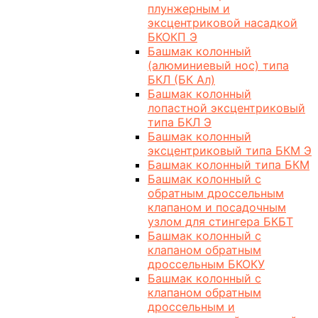
плунжерным и
эксцентриковой насадкой
БКОКП Э
Башмак колонный
(алюминиевый нос) типа
БКЛ (БК Ал)
Башмак колонный
лопастной эксцентриковый
типа БКЛ Э
Башмак колонный
эксцентриковый типа БКМ Э
Башмак колонный типа БКМ
Башмак колонный с
обратным дроссельным
клапаном и посадочным
узлом для стингера БКБТ
Башмак колонный с
клапаном обратным
дроссельным БКОКУ
Башмак колонный с
клапаном обратным
дроссельным и