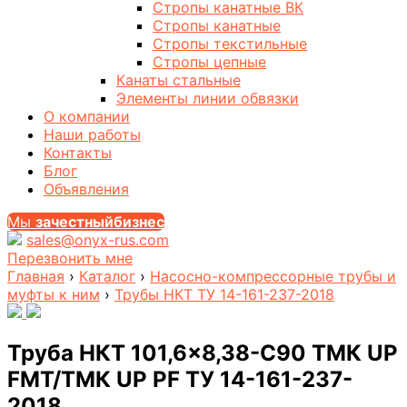
Стропы канатные ВК
Стропы канатные
Стропы текстильные
Стропы цепные
Канаты стальные
Элементы линии обвязки
О компании
Наши работы
Контакты
Блог
Объявления
Мы
за
честныйбизнес
sales@onyx-rus.com
Перезвонить мне
Главная
›
Каталог
›
Насосно-компрессорные трубы и
муфты к ним
›
Трубы НКТ ТУ 14-161-237-2018
Труба НКТ 101,6×8,38-C90 ТМК UP
FMT/ТМК UP PF ТУ 14-161-237-
2018