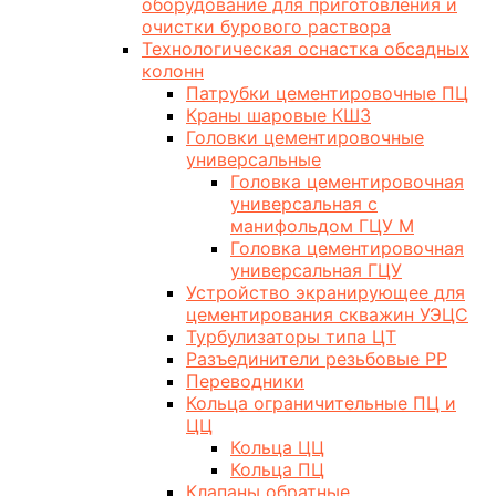
оборудование для приготовления и
очистки бурового раствора
Технологическая оснастка обсадных
колонн
Патрубки цементировочные ПЦ
Краны шаровые КШЗ
Головки цементировочные
универсальные
Головка цементировочная
универсальная с
манифольдом ГЦУ М
Головка цементировочная
универсальная ГЦУ
Устройство экранирующее для
цементирования скважин УЭЦС
Турбулизаторы типа ЦТ
Разъединители резьбовые РР
Переводники
Кольца ограничительные ПЦ и
ЦЦ
Кольца ЦЦ
Кольца ПЦ
Клапаны обратные