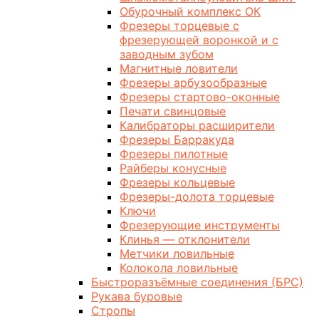
Обурочный комплекс ОК
Фрезеры торцевые с
фрезерующей воронкой и с
заводным зубом
Магнитные ловители
Фрезеры арбузообразные
Фрезеры стартово-оконные
Печати свинцовые
Калибраторы расширители
Фрезеры Барракуда
Фрезеры пилотные
Райберы конусные
Фрезеры кольцевые
Фрезеры-долота торцевые
Ключи
Фрезерующие инструменты
Клинья — отклонители
Метчики ловильные
Колокола ловильные
Быстроразъёмные соединения (БРС)
Рукава буровые
Стропы