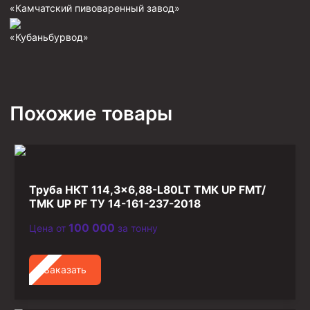
«Камчатский пивоваренный завод»
Фрезеры пилотные
«Кубаньбурвод»
Райберы конусные
Фрезеры кольцевые
Фрезеры-долота торцевые
Похожие товары
Ключи
Фрезерующие инструменты
Клинья — отклонители
Метчики ловильные
Труба НКТ 114,3×6,88-L80LT ТМК UP FMT/
Колокола ловильные
ТМК UP PF ТУ 14-161-237-2018
100 000
Цена от
за тонну
Быстроразъёмные соединения (БРС)
Рукава буровые
Заказать
Стропы
Стропы канатные ВК