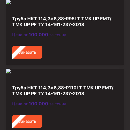
Стропы канатные
Стропы текстильные
Труба НКТ 114,3×6,88-R95LT ТМК UP FMT/
Стропы цепные
ТМК UP PF ТУ 14-161-237-2018
100 000
Цена от
за тонну
Канаты стальные
Элементы линии обвязки
Заказать
Труба НКТ 114,3×6,88-P110LT ТМК UP FMT/
ТМК UP PF ТУ 14-161-237-2018
100 000
Цена от
за тонну
Заказать