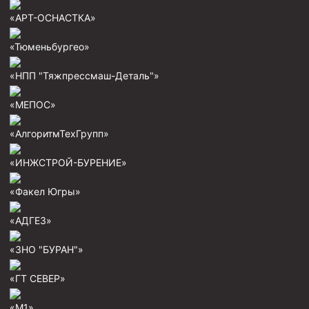
Пробки цементировочные
«АРТ-ОСНАСТКА»
Скребки корончатые СК и тросовые СТ
«Тюменьбургео»
Центраторы колонные
«НПП "Тяжпрессмаш-Деталь"»
Герметизаторы устьевые
«МЕПОС»
Башмаки колонные
«АлгоритмТехГрупп»
Инструмент для бурения и КРС (ловильный, аварийный)
Перья для резки кабеля
«ИНЖСТРОЙ-БУРЕНИЕ»
Шаблоны колонные
«Факел Югры»
Перья гидромониторные
«АДГЕЗ»
Пауки гидравлические
«ЗНО "БУРАН"»
Пауки механические
Желонки
«ГТ СЕВЕР»
Ерши механические
«М1»