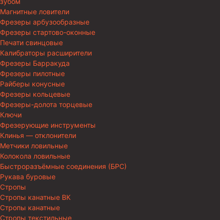
зубом
Магнитные ловители
Фрезеры арбузообразные
Фрезеры стартово-оконные
Печати свинцовые
Калибраторы расширители
Фрезеры Барракуда
Фрезеры пилотные
Райберы конусные
Фрезеры кольцевые
Фрезеры-долота торцевые
Ключи
Фрезерующие инструменты
Клинья — отклонители
Метчики ловильные
Колокола ловильные
Быстроразъёмные соединения (БРС)
Рукава буровые
Стропы
Стропы канатные ВК
Стропы канатные
Стропы текстильные