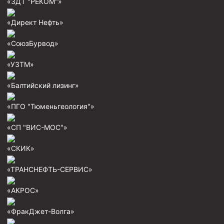
«ЗДТ "РЕКОМ"»
«Директ Нефть»
«СоюзБурвод»
«УЗТМ»
«Балтийский лизинг»
«ПГО "Тюменьгеология"»
«СП "ВИС-МОС"»
«СКИК»
«ТРАНСНЕФТЬ-СЕРВИС»
«АКРОС»
«ФракДжет-Волга»