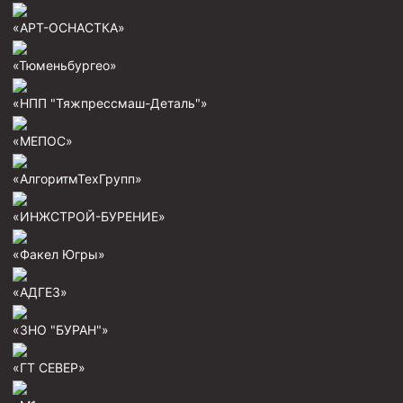
«АРТ-ОСНАСТКА»
«Тюменьбургео»
«НПП "Тяжпрессмаш-Деталь"»
«МЕПОС»
«АлгоритмТехГрупп»
«ИНЖСТРОЙ-БУРЕНИЕ»
«Факел Югры»
«АДГЕЗ»
«ЗНО "БУРАН"»
«ГТ СЕВЕР»