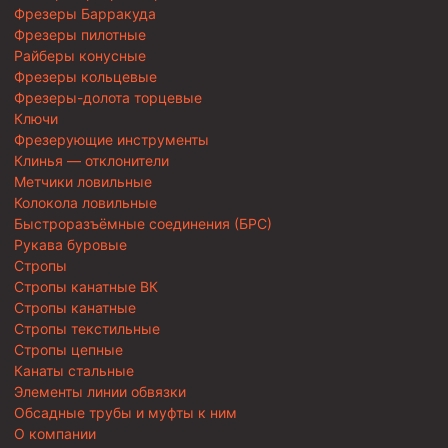
Фрезеры Барракуда
Фрезеры пилотные
Райберы конусные
Фрезеры кольцевые
Фрезеры-долота торцевые
Ключи
Фрезерующие инструменты
Клинья — отклонители
Метчики ловильные
Колокола ловильные
Быстроразъёмные соединения (БРС)
Рукава буровые
Стропы
Стропы канатные ВК
Стропы канатные
Стропы текстильные
Стропы цепные
Канаты стальные
Элементы линии обвязки
Обсадные трубы и муфты к ним
О компании