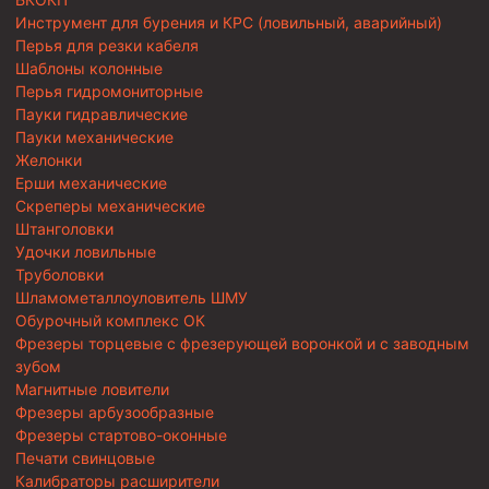
Инструмент для бурения и КРС (ловильный, аварийный)
Перья для резки кабеля
Шаблоны колонные
Перья гидромониторные
Пауки гидравлические
Пауки механические
Желонки
Ерши механические
Скреперы механические
Штанголовки
Удочки ловильные
Труболовки
Шламометаллоуловитель ШМУ
Обурочный комплекс ОК
Фрезеры торцевые с фрезерующей воронкой и с заводным
зубом
Магнитные ловители
Фрезеры арбузообразные
Фрезеры стартово-оконные
Печати свинцовые
Калибраторы расширители