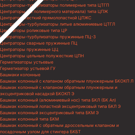
Центраторы-турбулизаторы полимерные типа ЦТГП
Центраторы (из полимерного материала) типа ЦПЖ
Центратор жесткий прямолопастной ЦПЖС
Центраторы-турбулизаторы литые алюминиевые ЦТГЛ
Центраторы роликовые типа ЦР
Центраторы-турбулизаторы пружинные ПЦ-3
Центраторы сварные пружинные ПЦ
Центраторы пружинные ЦЦ
Центраторы цельные полужесткие ЦПН
Герметизаторы устьевые
Герметизатор устьевой ГУ
Башмаки колонные
Башмак колонный с клапаном обратным плунжерным БКОКП Л
Башмак колонный с клапаном обратным плунжерным и
эксцентриковой насадкой БКОКП Э
Башмак колонный (алюминиевый нос) типа БКЛ (БК Ал)
Башмак колонный лопастной эксцентриковый типа БКЛ Э
Башмак колонный эксцентриковый типа БКМ Э
Башмак колонный типа БКМ
Башмак колонный с обратным дроссельным клапаном и
посадочным узлом для стингера БКБТ