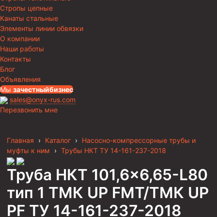
Стропы цепные
Канаты стальные
Элементы линии обвязки
О компании
Наши работы
Контакты
Блог
Объявления
Мы
за
честныйбизнес
sales@onyx-rus.com
Перезвонить мне
Главная
›
Каталог
›
Насосно-компрессорные трубы и
муфты к ним
›
Трубы НКТ ТУ 14-161-237-2018
Труба НКТ 101,6×6,65-L80
тип 1 ТМК UP FMT/ТМК UP
PF ТУ 14-161-237-2018