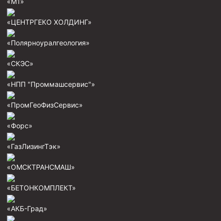
«М1»
«ЦЕНТРГЕКО ХОЛДИНГ»
«Полярноуралгеология»
«СКЭС»
«НПП "Проммашсервис"»
«ПромГеоФизСервис»
«Форс»
«ГазЛизингТэк»
«ОМСКТРАНСМАШ»
«БЕТОНКОМПЛЕКТ»
«АКБ-Град»