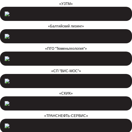
«УЗТМ»
«Балтийский лизинг»
«ПГО "Тюменьгеология"»
«СП "ВИС-МОС"»
«СКИК»
«ТРАНСНЕФТЬ-СЕРВИС»