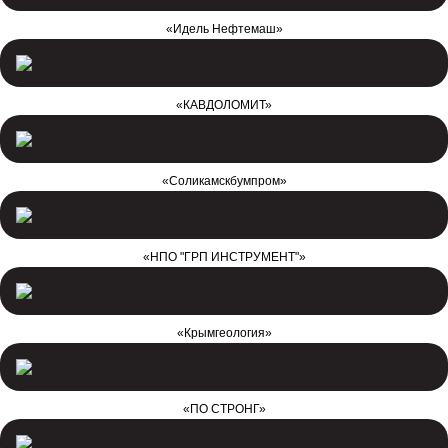
«Идель Нефтемаш»
«КАВДОЛОМИТ»
«Соликамскбумпром»
«НПО "ГРП ИНСТРУМЕНТ"»
«Крымгеология»
«ПО СТРОНГ»