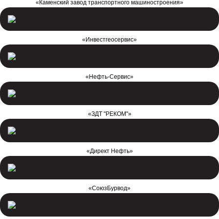
«Каменский завод транспортного машиностроения»
«Инвестгеосервис»
«Нефть-Сервис»
«ЗДТ "РЕКОМ"»
«Директ Нефть»
«СоюзБурвод»