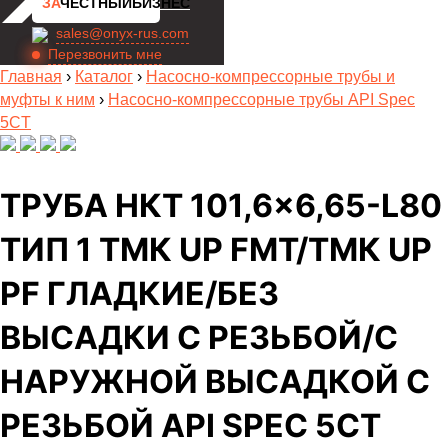
ЗА
ЧЕСТНЫЙБИЗНЕС
sales@onyx-rus.com
Перезвонить мне
Главная
›
Каталог
›
Насосно-компрессорные трубы и
муфты к ним
›
Насосно-компрессорные трубы API Spec
5CT
ТРУБА НКТ 101,6×6,65-L80
ТИП 1 ТМК UP FMT/ТМК UP
PF ГЛАДКИЕ/БЕЗ
ВЫСАДКИ С РЕЗЬБОЙ/С
НАРУЖНОЙ ВЫСАДКОЙ С
РЕЗЬБОЙ API SPEC 5CT