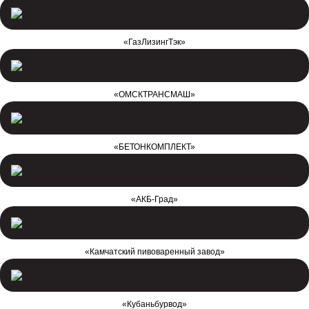
«ГазЛизингТэк»
«ОМСКТРАНСМАШ»
«БЕТОНКОМПЛЕКТ»
«АКБ-Град»
«Камчатский пивоваренный завод»
«Кубаньбурвод»