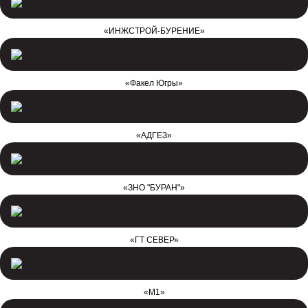
«ИНЖСТРОЙ-БУРЕНИЕ»
«Факел Югры»
«АДГЕЗ»
«ЗНО "БУРАН"»
«ГТ СЕВЕР»
«М1»