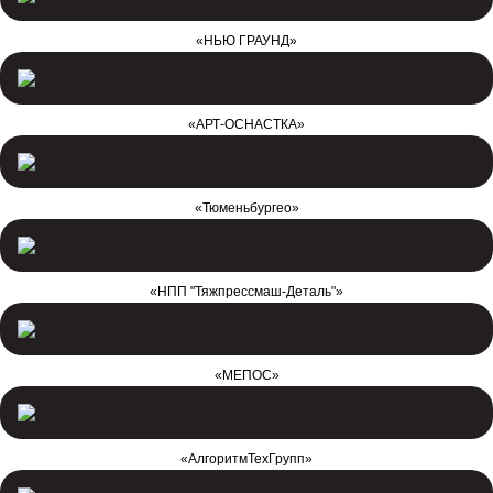
«НЬЮ ГРАУНД»
«АРТ-ОСНАСТКА»
«Тюменьбургео»
«НПП "Тяжпрессмаш-Деталь"»
«МЕПОС»
«АлгоритмТехГрупп»