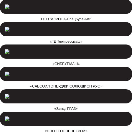
ООО "АЛРОСА-Спецбурение"
«ТД Тяжпрессмаш»
«СИББУРМАШ»
«САБСОИЛ ЭНЕРДЖИ СОЛЮШИОН РУС»
«Завод ГРАЗ»
«НПО ГЕОСПЕЦСТРОЙ»