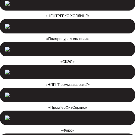
«ЦЕНТРГЕКО ХОЛДИНГ»
«Полярноуралгеология»
«СКЭС»
«НПП "Проммашсервис"»
«ПромГеоФизСервис»
«Форс»