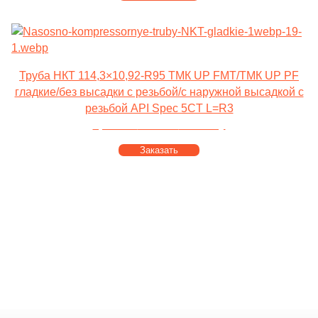
Труба НКТ 114,3×10,92-R95 ТМК UP FMT/ТМК UP PF
гладкие/без высадки с резьбой/с наружной высадкой с
резьбой API Spec 5CT L=R3
Цена от
100 000
за тонну
Заказать