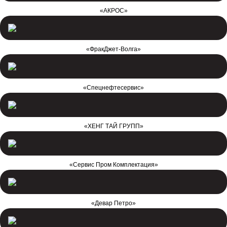
«АКРОС»
«ФракДжет-Волга»
«Спецнефтесервис»
«ХЕНГ ТАЙ ГРУПП»
«Сервис Пром Комплектация»
«Девар Петро»