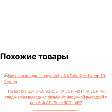
Похожие товары
Труба НКТ 114,3×10,92-J55 ТМК UP FMT/ТМК UP PF
гладкие/без высадки с резьбой/с наружной высадкой с
резьбой API Spec 5CT L=R3
Цена от
100 000
за тонну