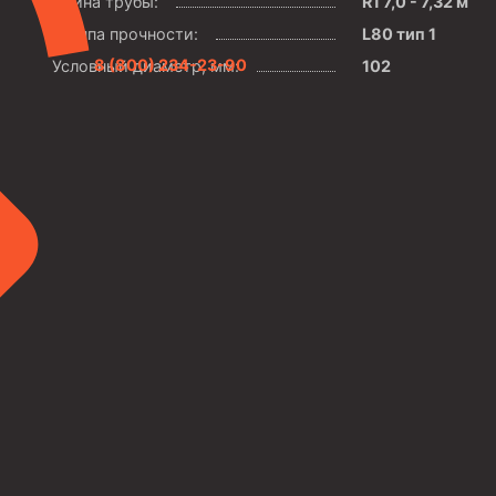
Длина трубы:
R1 7,0 - 7,32 м
Группа прочности:
L80 тип 1
8 (800) 234-23-90
Условный диаметр, мм:
102