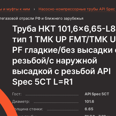
ы и муфты к ним
›
Насосно-компрессорные трубы API Spec
тегазовой отрасли РФ и ближнего зарубежья
Труба НКТ 101,6×6,65-L
тип 1 ТМК UP FMT/ТМК 
PF гладкие/без высадки 
резьбой/с наружной
высадкой с резьбой API
Spec 5CT L=R1
Гост:
API Spec 5CT
Диаметр:
101.6
Толщина стенки:
6.65