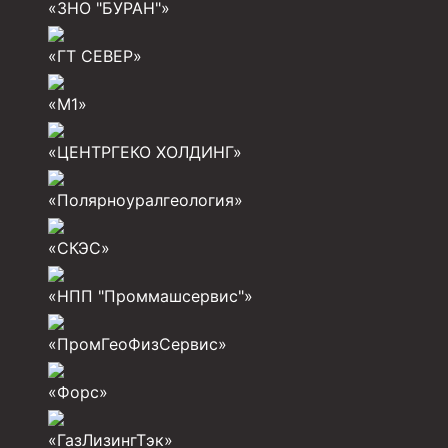
Инструмент для бурения и КРС (ловильный, авар
«ЗНО "БУРАН"»
Перья для резки кабеля
«ГТ СЕВЕР»
Шаблоны колонные
«М1»
Перья гидромониторные
«ЦЕНТРГЕКО ХОЛДИНГ»
Пауки гидравлические
Пауки механические
«Полярноуралгеология»
Желонки
«СКЭС»
Ерши механические
«НПП "Проммашсервис"»
Скреперы механические
«ПромГеоФизСервис»
Штанголовки
Удочки ловильные
«Форс»
Труболовки
«ГазЛизингТэк»