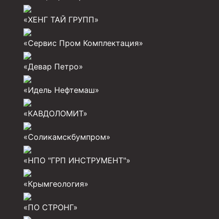
Задвижки буровые
Буровые насосы
«ХЕНГ ТАЙ ГРУПП»
Противовыбросовое оборудование
«Сервис Пром Комплектация»
Системы верхнего привода (СВП)
«Девар Петро»
Элеваторы трубные
«Идель Нефтемаш»
Буровые установки
Циркуляционные системы и оборудование для пр
«КАВДОЛОМИТ»
Технологическая оснастка обсадных колонн
«Соликамскбумпром»
Патрубки цементировочные ПЦ
«НПО "ГРП ИНСТРУМЕНТ"»
Краны шаровые КШЗ
Головки цементировочные универсальные
«Крымгеология»
Устройство экранирующее для цементировани
«ПО СТРОНГ»
Турбулизаторы типа ЦТ