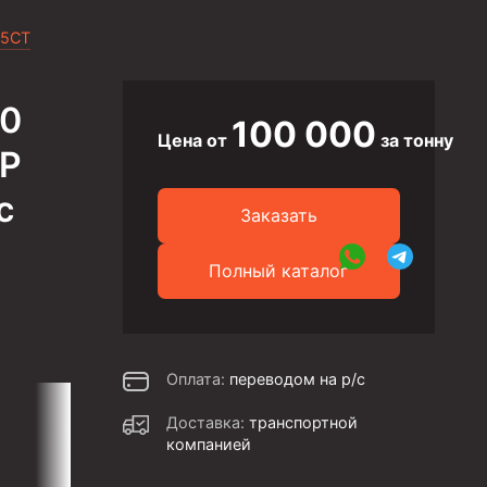
 5CT
80
100 000
Цена от
за тонну
UP
с
Заказать
Полный каталог
Оплата:
переводом на р/с
Доставка:
транспортной
компанией