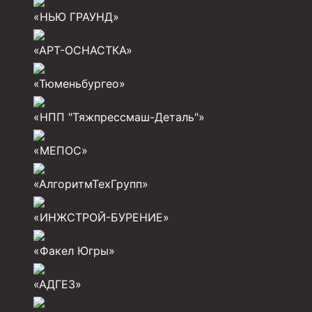
«НЬЮ ГРАУНД»
Разъединители резьбовые РР
«АРТ-ОСНАСТКА»
Переводники
Кольца ограничительные ПЦ и ЦЦ
«Тюменьбургео»
Клапаны обратные
«НПП "Тяжпрессмаш-Деталь"»
Краны шаровые и пробковые
«МЕПОС»
Муфты ступенчатого цементирования
Пробки цементировочные
«АлгоритмТехГрупп»
Скребки корончатые СК и тросовые СТ
«ИНЖСТРОЙ-БУРЕНИЕ»
Центраторы колонные
«Факел Югры»
Герметизаторы устьевые
«АДГЕЗ»
Башмаки колонные