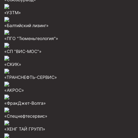
Циркуляционные системы и оборудование для
приготовления и очистки бурового раствора
«УЗТМ»
Технологическая оснастка обсадных колонн
«Балтийский лизинг»
Патрубки цементировочные ПЦ
Краны шаровые КШЗ
«ПГО "Тюменьгеология"»
Головки цементировочные универсальные
«СП "ВИС-МОС"»
Устройство экранирующее для цементирования
скважин УЭЦС
«СКИК»
Турбулизаторы типа ЦТ
«ТРАНСНЕФТЬ-СЕРВИС»
Разъединители резьбовые РР
«АКРОС»
Переводники
«ФракДжет-Волга»
Кольца ограничительные ПЦ и ЦЦ
Клапаны обратные
«Спецнефтесервис»
Краны шаровые и пробковые
«ХЕНГ ТАЙ ГРУПП»
Муфты ступенчатого цементирования