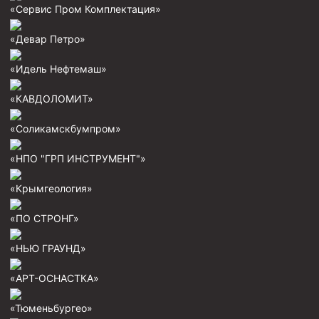
«Сервис Пром Комплектация»
Пробки цементировочные
«Девар Петро»
Скребки корончатые СК и тросовые СТ
Центраторы колонные
«Идель Нефтемаш»
Герметизаторы устьевые
«КАВДОЛОМИТ»
Башмаки колонные
«Соликамскбумпром»
Инструмент для бурения и КРС (ловильный, аварийный)
«НПО "ГРП ИНСТРУМЕНТ"»
Перья для резки кабеля
«Крымгеология»
Шаблоны колонные
Перья гидромониторные
«ПО СТРОНГ»
Пауки гидравлические
«НЬЮ ГРАУНД»
Пауки механические
«АРТ-ОСНАСТКА»
Желонки
«Тюменьбургео»
Ерши механические