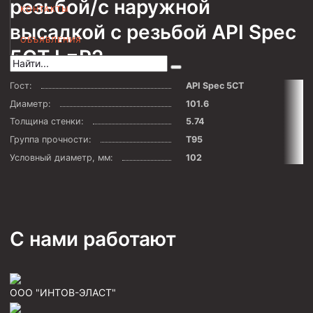
резьбой/с наружной
КОНТАКТЫ
Муфта НКВ 73
высадкой с резьбой API Spec
ОБЪЯВЛЕНИЯ
Муфта НКВ 60
5CT L=R2
Муфта НКТ 60
Гост:
API Spec 5CT
Муфта НКВ 89
Диаметр:
101.6
Муфта НКТ 48
Толщина стенки:
5.74
Муфта НКТ 33
Группа прочности:
Т95
Условный диаметр, мм:
102
Обсадные трубы и муфты к ним
ГОСТ 31446-2017
ГОСТ 632-80
С нами работают
Муфты для обсадных труб
Муфта ОТТМ 102
Муфта ОТТГ 245
ООО "ИНТОВ-ЭЛАСТ"
Муфта ОТТГ 178