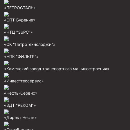
Муфта ОТТГ 146
«ПЕТРОСТАЛЬ»
Муфта ОТТГ 127
«СПТ-Бурение»
Муфта ОТТГ 114
«НТЦ "ЗЭРС"»
Буровое оборудование
«СК "ПетроТехнолоджи"»
Фонтанная и запорная арматура
«НПК "ФИЛЬТР"»
Оборудование для трубопроводов и манифольдов
высокого давления
«Каменский завод транспортного машиностроения»
Задвижки буровые
«Инвестгеосервис»
Буровые насосы
Противовыбросовое оборудование
«Нефть-Сервис»
Системы верхнего привода (СВП)
«ЗДТ "РЕКОМ"»
Элеваторы трубные
«Директ Нефть»
Буровые установки
«СоюзБурвод»