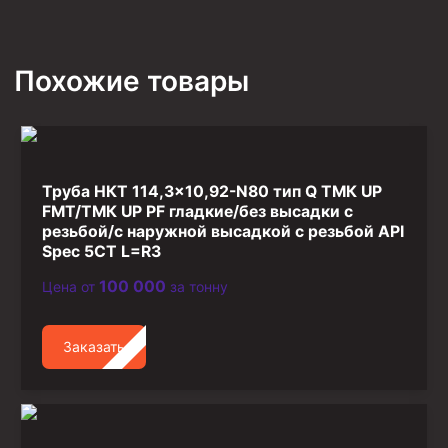
Стропы канатные
Стропы текстильные
Похожие товары
Стропы цепные
Канаты стальные
Элементы линии обвязки
Труба НКТ 114,3×10,92-N80 тип Q ТМК UP
FMT/ТМК UP PF гладкие/без высадки с
резьбой/с наружной высадкой с резьбой API
Spec 5CT L=R3
100 000
Цена от
за тонну
Заказать