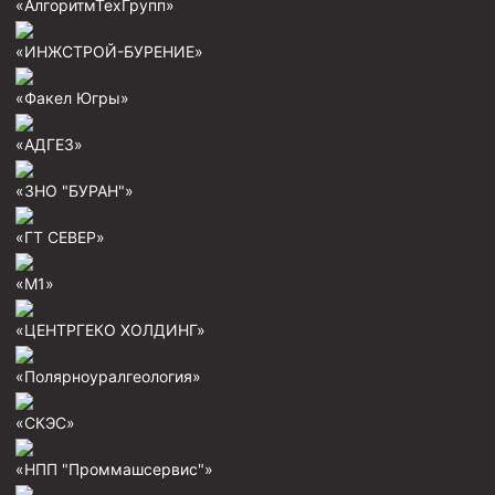
«АлгоритмТехГрупп»
Скреперы механические
«ИНЖСТРОЙ-БУРЕНИЕ»
Штанголовки
Удочки ловильные
«Факел Югры»
Труболовки
«АДГЕЗ»
Шламометаллоуловитель ШМУ
«ЗНО "БУРАН"»
Обурочный комплекс ОК
«ГТ СЕВЕР»
Фрезеры торцевые с фрезерующей воронкой и с
заводным зубом
«М1»
Магнитные ловители
«ЦЕНТРГЕКО ХОЛДИНГ»
Фрезеры арбузообразные
Фрезеры стартово-оконные
«Полярноуралгеология»
Печати свинцовые
«СКЭС»
Калибраторы расширители
«НПП "Проммашсервис"»
Фрезеры Барракуда