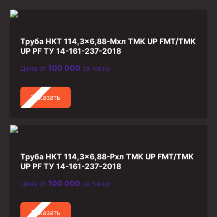
Стропы канатные
Стропы текстильные
Стропы цепные
Труба НКТ 114,3×6,88-Мхл ТМК UP FMT/ТМК
UP PF ТУ 14-161-237-2018
Канаты стальные
100 000
Цена от
за тонну
Элементы линии обвязки
Заказать
Труба НКТ 114,3×6,88-Рхл ТМК UP FMT/ТМК
UP PF ТУ 14-161-237-2018
100 000
Цена от
за тонну
Заказать