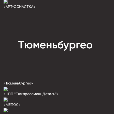
Пробки цементировочные
«АРТ-ОСНАСТКА»
Скребки корончатые СК и тросовые СТ
Центраторы колонные
Герметизаторы устьевые
Башмаки колонные
Инструмент для бурения и КРС (ловильный, аварийный)
Перья для резки кабеля
Шаблоны колонные
Перья гидромониторные
«Тюменьбургео»
Пауки гидравлические
«НПП "Тяжпрессмаш-Деталь"»
Пауки механические
Желонки
«МЕПОС»
Ерши механические