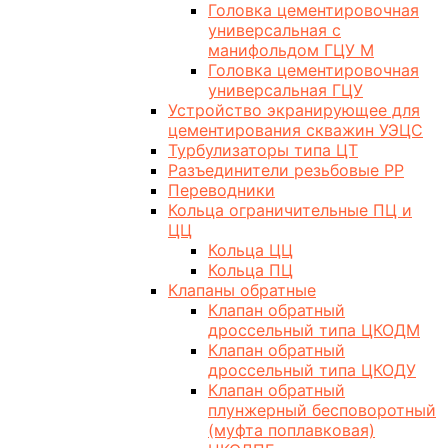
Головка цементировочная
универсальная с
манифольдом ГЦУ М
Головка цементировочная
универсальная ГЦУ
Устройство экранирующее для
цементирования скважин УЭЦС
Турбулизаторы типа ЦТ
Разъединители резьбовые РР
Переводники
Кольца ограничительные ПЦ и
ЦЦ
Кольца ЦЦ
Кольца ПЦ
Клапаны обратные
Клапан обратный
дроссельный типа ЦКОДМ
Клапан обратный
дроссельный типа ЦКОДУ
Клапан обратный
плунжерный бесповоротный
(муфта поплавковая)