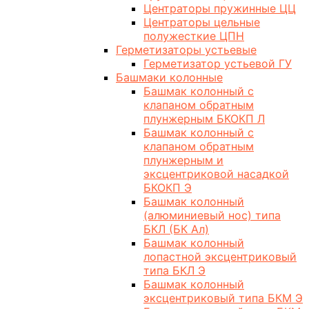
Центраторы пружинные ЦЦ
Центраторы цельные
полужесткие ЦПН
Герметизаторы устьевые
Герметизатор устьевой ГУ
Башмаки колонные
Башмак колонный с
клапаном обратным
плунжерным БКОКП Л
Башмак колонный с
клапаном обратным
плунжерным и
эксцентриковой насадкой
БКОКП Э
Башмак колонный
(алюминиевый нос) типа
БКЛ (БК Ал)
Башмак колонный
лопастной эксцентриковый
типа БКЛ Э
Башмак колонный
эксцентриковый типа БКМ Э