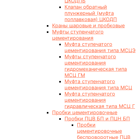
ЦКОДПБ
Клапан обратный
плунжерный (муфта
поплавковая) ЦКОДП
Краны шаровые и пробковые
Муфты ступенчатого
цементирования
Муфта ступечатого
цементирования типа МСЦЭ
Муфты ступенчатого
цементирования
гидромеханическая типа
МСЦ ГМ
Муфта ступенчатого
цементирования типа МСЦ
Муфта ступенчатого
цементирования
гидравлическая типа МСЦ Г
Пробки цементировочные
Пробки ПЦВ БП и ПЦН БП
Пробки
цементировочные
беспроворотные ПЦВ