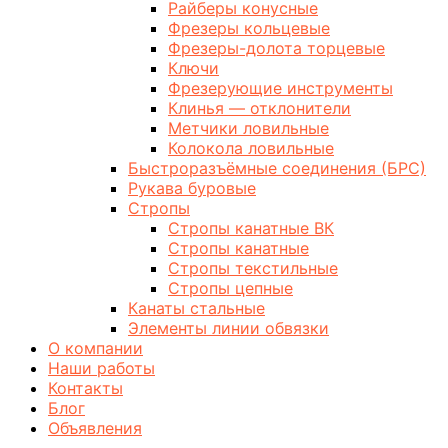
Райберы конусные
Фрезеры кольцевые
Фрезеры-долота торцевые
Ключи
Фрезерующие инструменты
Клинья — отклонители
Метчики ловильные
Колокола ловильные
Быстроразъёмные соединения (БРС)
Рукава буровые
Стропы
Стропы канатные ВК
Стропы канатные
Стропы текстильные
Стропы цепные
Канаты стальные
Элементы линии обвязки
О компании
Наши работы
Контакты
Блог
Объявления