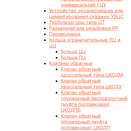
универсальная ГЦУ
Устройство экранирующее для
цементирования скважин УЭЦС
Турбулизаторы типа ЦТ
Разъединители резьбовые РР
Переводники
Кольца ограничительные ПЦ и
ЦЦ
Кольца ЦЦ
Кольца ПЦ
Клапаны обратные
Клапан обратный
дроссельный типа ЦКОДМ
Клапан обратный
дроссельный типа ЦКОДУ
Клапан обратный
плунжерный бесповоротный
(муфта поплавковая)
ЦКОДПБ
Клапан обратный
плунжерный (муфта
поплавковая) ЦКОДП