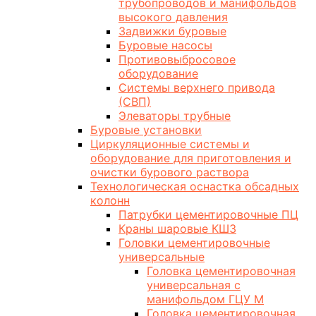
трубопроводов и манифольдов
высокого давления
Задвижки буровые
Буровые насосы
Противовыбросовое
оборудование
Системы верхнего привода
(СВП)
Элеваторы трубные
Буровые установки
Циркуляционные системы и
оборудование для приготовления и
очистки бурового раствора
Технологическая оснастка обсадных
колонн
Патрубки цементировочные ПЦ
Краны шаровые КШЗ
Головки цементировочные
универсальные
Головка цементировочная
универсальная с
манифольдом ГЦУ М
Головка цементировочная