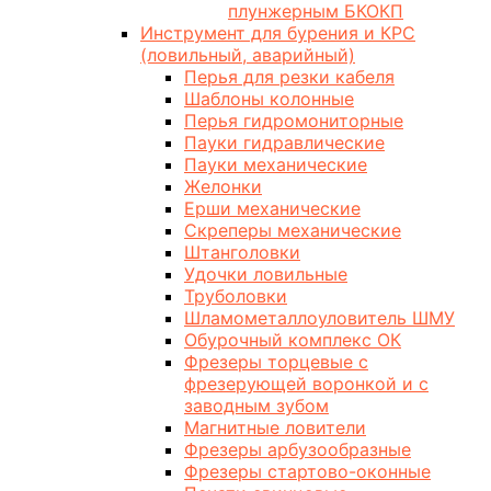
плунжерным БКОКП
Инструмент для бурения и КРС
(ловильный, аварийный)
Перья для резки кабеля
Шаблоны колонные
Перья гидромониторные
Пауки гидравлические
Пауки механические
Желонки
Ерши механические
Скреперы механические
Штанголовки
Удочки ловильные
Труболовки
Шламометаллоуловитель ШМУ
Обурочный комплекс ОК
Фрезеры торцевые с
фрезерующей воронкой и с
заводным зубом
Магнитные ловители
Фрезеры арбузообразные
Фрезеры стартово-оконные