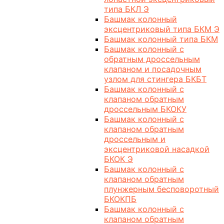
типа БКЛ Э
Башмак колонный
эксцентриковый типа БКМ Э
Башмак колонный типа БКМ
Башмак колонный с
обратным дроссельным
клапаном и посадочным
узлом для стингера БКБТ
Башмак колонный с
клапаном обратным
дроссельным БКОКУ
Башмак колонный с
клапаном обратным
дроссельным и
эксцентриковой насадкой
БКОК Э
Башмак колонный с
клапаном обратным
плунжерным бесповоротный
БКОКПБ
Башмак колонный с
клапаном обратным