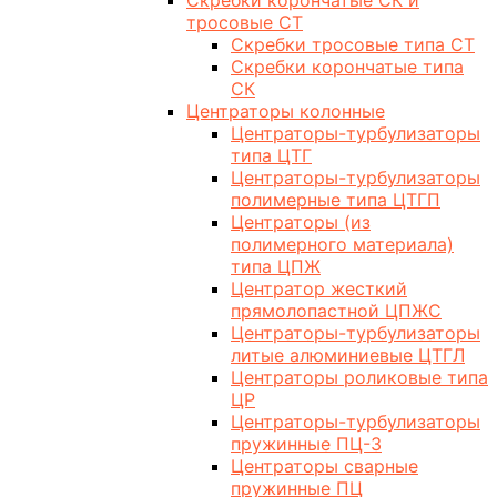
Скребки корончатые СК и
тросовые СТ
Скребки тросовые типа СТ
Скребки корончатые типа
СК
Центраторы колонные
Центраторы-турбулизаторы
типа ЦТГ
Центраторы-турбулизаторы
полимерные типа ЦТГП
Центраторы (из
полимерного материала)
типа ЦПЖ
Центратор жесткий
прямолопастной ЦПЖС
Центраторы-турбулизаторы
литые алюминиевые ЦТГЛ
Центраторы роликовые типа
ЦР
Центраторы-турбулизаторы
пружинные ПЦ-3
Центраторы сварные
пружинные ПЦ