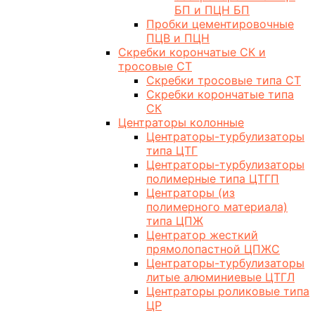
БП и ПЦН БП
Пробки цементировочные
ПЦВ и ПЦН
Скребки корончатые СК и
тросовые СТ
Скребки тросовые типа СТ
Скребки корончатые типа
СК
Центраторы колонные
Центраторы-турбулизаторы
типа ЦТГ
Центраторы-турбулизаторы
полимерные типа ЦТГП
Центраторы (из
полимерного материала)
типа ЦПЖ
Центратор жесткий
прямолопастной ЦПЖС
Центраторы-турбулизаторы
литые алюминиевые ЦТГЛ
Центраторы роликовые типа
ЦР