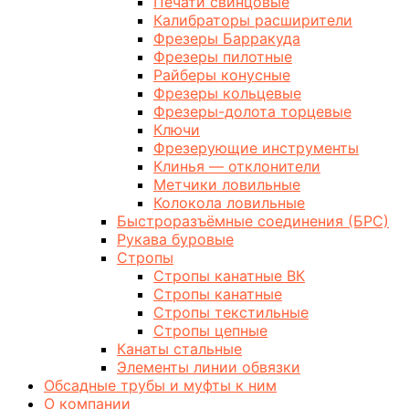
Печати свинцовые
Калибраторы расширители
Фрезеры Барракуда
Фрезеры пилотные
Райберы конусные
Фрезеры кольцевые
Фрезеры-долота торцевые
Ключи
Фрезерующие инструменты
Клинья — отклонители
Метчики ловильные
Колокола ловильные
Быстроразъёмные соединения (БРС)
Рукава буровые
Стропы
Стропы канатные ВК
Стропы канатные
Стропы текстильные
Стропы цепные
Канаты стальные
Элементы линии обвязки
Обсадные трубы и муфты к ним
О компании