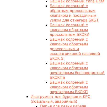
Башмак колонный типа БКМ
Башмак колонный с
обратным дроссельным
клапаном и посадочным
узлом для стингера БКБТ
Башмак колонный с
клапаном обратным
дроссельным БКОКУ
Башмак колонный с
клапаном обратным
дроссельным и
эксцентриковой насадкой
БКОК Э
Башмак колонный с
клапаном обратным
плунжерным бесповоротный
БКОКПБ
Башмак колонный с
клапаном обратным
плунжерным БКОКП
Инструмент для бурения и КРС
(ловильный, аварийный)
Перья для резки кабеля