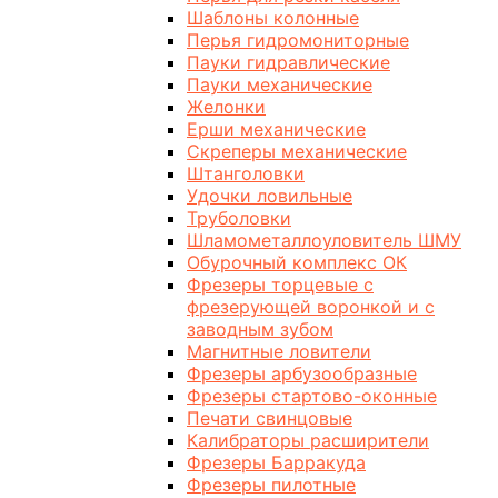
Шаблоны колонные
Перья гидромониторные
Пауки гидравлические
Пауки механические
Желонки
Ерши механические
Скреперы механические
Штанголовки
Удочки ловильные
Труболовки
Шламометаллоуловитель ШМУ
Обурочный комплекс ОК
Фрезеры торцевые с
фрезерующей воронкой и с
заводным зубом
Магнитные ловители
Фрезеры арбузообразные
Фрезеры стартово-оконные
Печати свинцовые
Калибраторы расширители
Фрезеры Барракуда
Фрезеры пилотные