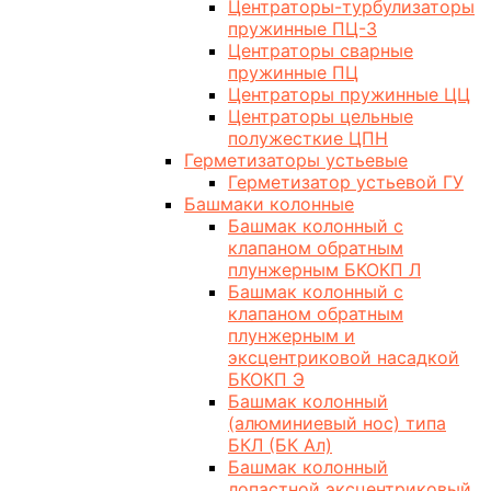
Центраторы-турбулизаторы
пружинные ПЦ-3
Центраторы сварные
пружинные ПЦ
Центраторы пружинные ЦЦ
Центраторы цельные
полужесткие ЦПН
Герметизаторы устьевые
Герметизатор устьевой ГУ
Башмаки колонные
Башмак колонный с
клапаном обратным
плунжерным БКОКП Л
Башмак колонный с
клапаном обратным
плунжерным и
эксцентриковой насадкой
БКОКП Э
Башмак колонный
(алюминиевый нос) типа
БКЛ (БК Ал)
Башмак колонный
лопастной эксцентриковый