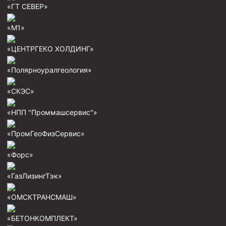
«ГТ СЕВЕР»
Скреперы механические
Штанголовки
«М1»
Удочки ловильные
«ЦЕНТРГЕКО ХОЛДИНГ»
Труболовки
«Полярноуралгеология»
Шламометаллоуловитель ШМУ
«СКЭС»
Обурочный комплекс ОК
Фрезеры торцевые с фрезерующей воронкой и с
«НПП "Проммашсервис"»
заводным зубом
«ПромГеоФизСервис»
Магнитные ловители
Фрезеры арбузообразные
«Форс»
Фрезеры стартово-оконные
«ГазЛизингТэк»
Печати свинцовые
«ОМСКТРАНСМАШ»
Калибраторы расширители
«БЕТОНКОМПЛЕКТ»
Фрезеры Барракуда