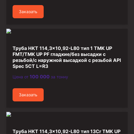
Стропы канатные
Заказать
Стропы текстильные
Стропы цепные
Канаты стальные
Элементы линии обвязки
Труба НКТ 114,3×10,92-L80 тип 1 ТМК UP
FMT/ТМК UP PF гладкие/без высадки с
резьбой/с наружной высадкой с резьбой API
Spec 5CT L=R3
100 000
Цена от
за тонну
Заказать
Труба НКТ 114,3×10,92-L80 тип 13Cr ТМК UP