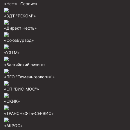
«Нефть-Сервис»
Муфта ОТТГ 146
Муфта ОТТГ 127
«ЗДТ "РЕКОМ"»
Муфта ОТТГ 114
«Директ Нефть»
Буровое оборудование
«СоюзБурвод»
Фонтанная и запорная арматура
«УЗТМ»
Оборудование для трубопроводов и манифольдов
высокого давления
«Балтийский лизинг»
Задвижки буровые
«ПГО "Тюменьгеология"»
Буровые насосы
«СП "ВИС-МОС"»
Противовыбросовое оборудование
Системы верхнего привода (СВП)
«СКИК»
Элеваторы трубные
«ТРАНСНЕФТЬ-СЕРВИС»
Буровые установки
«АКРОС»