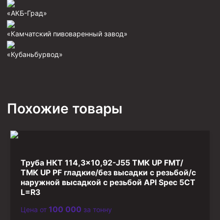
Фрезеры пилотные
«АКБ-Град»
Райберы конусные
«Камчатский пивоваренный завод»
Фрезеры кольцевые
«Кубаньбурвод»
Фрезеры-долота торцевые
Ключи
Фрезерующие инструменты
Похожие товары
Клинья — отклонители
Метчики ловильные
Колокола ловильные
Труба НКТ 114,3×10,92-J55 ТМК UP FMT/
Быстроразъёмные соединения (БРС)
ТМК UP PF гладкие/без высадки с резьбой/с
Рукава буровые
наружной высадкой с резьбой API Spec 5CT
L=R3
Стропы
100 000
Цена от
за тонну
Стропы канатные ВК