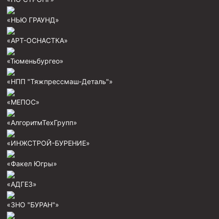
Пробки цементировочные
«НЬЮ ГРАУНД»
Скребки корончатые СК и тросовые СТ
«АРТ-ОСНАСТКА»
Центраторы колонные
«Тюменьбургео»
Герметизаторы устьевые
Башмаки колонные
«НПП "Тяжпрессмаш-Деталь"»
Инструмент для бурения и КРС (ловильный, аварийный)
«МЕПОС»
Перья для резки кабеля
«АлгоритмТехГрупп»
Шаблоны колонные
«ИНЖСТРОЙ-БУРЕНИЕ»
Перья гидромониторные
«Факел Югры»
Пауки гидравлические
Пауки механические
«АДГЕЗ»
Желонки
«ЗНО "БУРАН"»
Ерши механические