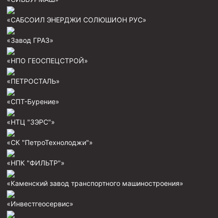
Муфта ОТТМ 146
«САБСОИЛ ЭНЕРДЖИ СОЛЮШИОН РУС»
Муфта БТС 324
«Завод ГРАЗ»
Муфта БТС 245
«НПО ГЕОСПЕЦСТРОЙ»
Муфта БТС 178
Муфта БТС 168
«ПЕТРОСТАЛЬ»
Муфта ОТТМ 127
«СПТ-Бурение»
Муфта БТС 146
«НТЦ "ЗЭРС"»
Муфта ОТТМ 245
«СК "ПетроТехнолоджи"»
Муфта ОТТМ 324
Муфта ОТТМ 178
«НПК "ФИЛЬТР"»
Муфта ОТТМ 168
«Каменский завод транспортного машиностроения»
Муфта ОТТМ 114
«Инвестгеосервис»
Муфта ОТТГ 168