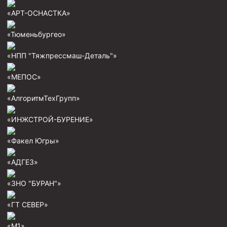
Пробки цементировочные
«АРТ-ОСНАСТКА»
Скребки корончатые СК и тросовые СТ
«Тюменьбургео»
Центраторы колонные
«НПП "Тяжпрессмаш-Деталь"»
Герметизаторы устьевые
«МЕПОС»
Башмаки колонные
«АлгоритмТехГрупп»
Инструмент для бурения и КРС (ловильный, аварийный)
Перья для резки кабеля
«ИНЖСТРОЙ-БУРЕНИЕ»
Шаблоны колонные
«Факел Югры»
Перья гидромониторные
«АДГЕЗ»
Пауки гидравлические
«ЗНО "БУРАН"»
Пауки механические
Желонки
«ГТ СЕВЕР»
Ерши механические
«М1»