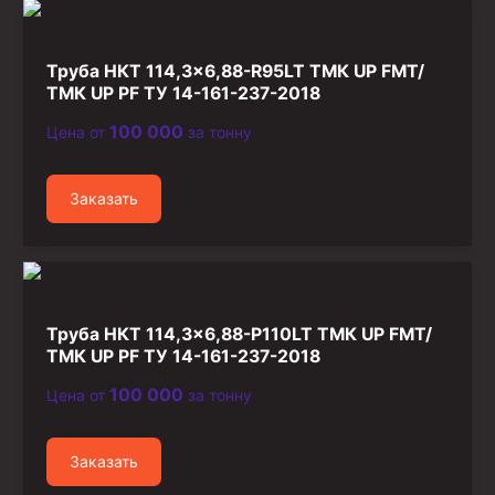
Стропы канатные
Стропы текстильные
Труба НКТ 114,3×6,88-R95LT ТМК UP FMT/
Стропы цепные
ТМК UP PF ТУ 14-161-237-2018
100 000
Цена от
за тонну
Канаты стальные
Элементы линии обвязки
Заказать
Труба НКТ 114,3×6,88-P110LT ТМК UP FMT/
ТМК UP PF ТУ 14-161-237-2018
100 000
Цена от
за тонну
Заказать