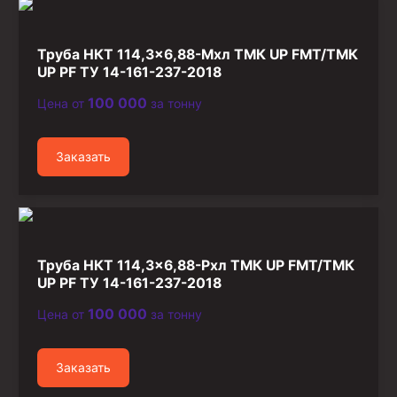
Стропы канатные
Стропы текстильные
Труба НКТ 114,3×6,88-Мхл ТМК UP FMT/ТМК
UP PF ТУ 14-161-237-2018
Стропы цепные
100 000
Цена от
за тонну
Канаты стальные
Элементы линии обвязки
Заказать
Труба НКТ 114,3×6,88-Рхл ТМК UP FMT/ТМК
UP PF ТУ 14-161-237-2018
100 000
Цена от
за тонну
Заказать