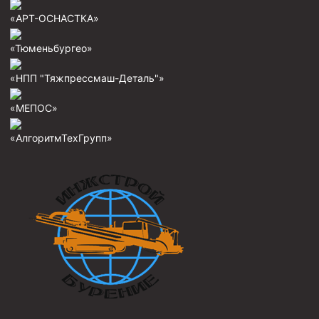
Пробки цементировочные
«АРТ-ОСНАСТКА»
Скребки корончатые СК и тросовые СТ
«Тюменьбургео»
Центраторы колонные
«НПП "Тяжпрессмаш-Деталь"»
Герметизаторы устьевые
«МЕПОС»
Башмаки колонные
«АлгоритмТехГрупп»
Инструмент для бурения и КРС (ловильный, аварийный)
Перья для резки кабеля
Шаблоны колонные
Перья гидромониторные
Пауки гидравлические
Пауки механические
Желонки
Ерши механические