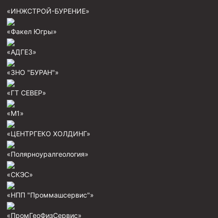
Скреперы механические
«ИНЖСТРОЙ-БУРЕНИЕ»
Штанголовки
«Факел Югры»
Удочки ловильные
«АДГЕЗ»
Труболовки
«ЗНО "БУРАН"»
Шламометаллоуловитель ШМУ
Обурочный комплекс ОК
«ГТ СЕВЕР»
Фрезеры торцевые с фрезерующей воронкой и с
«М1»
заводным зубом
Магнитные ловители
«ЦЕНТРГЕКО ХОЛДИНГ»
Фрезеры арбузообразные
«Полярноуралгеология»
Фрезеры стартово-оконные
«СКЭС»
Печати свинцовые
«НПП "Проммашсервис"»
Калибраторы расширители
Фрезеры Барракуда
«ПромГеоФизСервис»