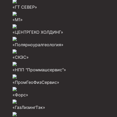
Инструмент для бурения и КРС (ловильный, авар
«ГТ СЕВЕР»
Перья для резки кабеля
«М1»
Шаблоны колонные
Перья гидромониторные
«ЦЕНТРГЕКО ХОЛДИНГ»
Пауки гидравлические
«Полярноуралгеология»
Пауки механические
«СКЭС»
Желонки
«НПП "Проммашсервис"»
Ерши механические
Скреперы механические
«ПромГеоФизСервис»
Штанголовки
«Форс»
Удочки ловильные
«ГазЛизингТэк»
Труболовки