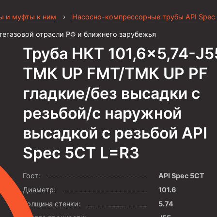
ы и муфты к ним
›
Насосно-компрессорные трубы API Spec
тегазовой отрасли РФ и ближнего зарубежья
Труба НКТ 101,6×5,74-J5
ТМК UP FMT/ТМК UP PF
гладкие/без высадки с
резьбой/с наружной
высадкой с резьбой API
Spec 5CT L=R3
Гост:
API Spec 5CT
Диаметр:
101.6
Толщина стенки:
5.74