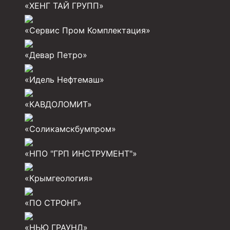
Задвижки буровые
«ХЕНГ ТАЙ ГРУПП»
Буровые насосы
«Сервис Пром Комплектация»
Противовыбросовое оборудование
«Девар Петро»
Системы верхнего привода (СВП)
Элеваторы трубные
«Идель Нефтемаш»
Буровые установки
«КАВДОЛОМИТ»
Циркуляционные системы и оборудование для пр
«Соликамскбумпром»
Технологическая оснастка обсадных колонн
Патрубки цементировочные ПЦ
«НПО "ГРП ИНСТРУМЕНТ"»
Краны шаровые КШЗ
«Крымгеология»
Головки цементировочные универсальные
«ПО СТРОНГ»
Устройство экранирующее для цементировани
«НЬЮ ГРАУНД»
Турбулизаторы типа ЦТ