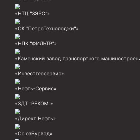
Муфты для обсадных труб
«НТЦ "ЗЭРС"»
Муфта ОТТМ 102
«СК "ПетроТехнолоджи"»
Муфта ОТТГ 245
«НПК "ФИЛЬТР"»
Муфта ОТТГ 178
Муфта ОТТМ 146
«Каменский завод транспортного машиностроен
Муфта БТС 324
«Инвестгеосервис»
Муфта БТС 245
«Нефть-Сервис»
Муфта БТС 178
Муфта БТС 168
«ЗДТ "РЕКОМ"»
Муфта ОТТМ 127
«Директ Нефть»
Муфта БТС 146
«СоюзБурвод»
Муфта ОТТМ 245