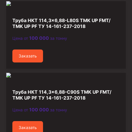
Стропы канатные
Стропы текстильные
Труба НКТ 114,3×6,88-L80S ТМК UP FMT/
Стропы цепные
ТМК UP PF ТУ 14-161-237-2018
Канаты стальные
100 000
Цена от
за тонну
Элементы линии обвязки
Заказать
Труба НКТ 114,3×6,88-C90S ТМК UP FMT/
ТМК UP PF ТУ 14-161-237-2018
100 000
Цена от
за тонну
Заказать