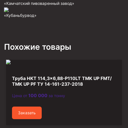
«Камчатский пивоваренный завод»
Фрезеры пилотные
«Кубаньбурвод»
Райберы конусные
Фрезеры кольцевые
Фрезеры-долота торцевые
Похожие товары
Ключи
Фрезерующие инструменты
Клинья — отклонители
Метчики ловильные
Труба НКТ 114,3×6,88-P110LT ТМК UP FMT/
Колокола ловильные
ТМК UP PF ТУ 14-161-237-2018
100 000
Цена от
за тонну
Быстроразъёмные соединения (БРС)
Рукава буровые
Заказать
Стропы
Стропы канатные ВК