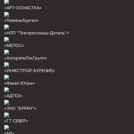
Пробки цементировочные
«АРТ-ОСНАСТКА»
Скребки корончатые СК и тросовые СТ
«Тюменьбургео»
Центраторы колонные
«НПП "Тяжпрессмаш-Деталь"»
Герметизаторы устьевые
«МЕПОС»
Башмаки колонные
«АлгоритмТехГрупп»
Инструмент для бурения и КРС (ловильный, аварийный)
Перья для резки кабеля
«ИНЖСТРОЙ-БУРЕНИЕ»
Шаблоны колонные
«Факел Югры»
Перья гидромониторные
«АДГЕЗ»
Пауки гидравлические
«ЗНО "БУРАН"»
Пауки механические
Желонки
«ГТ СЕВЕР»
Ерши механические
«М1»