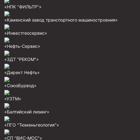
Муфта ОТТГ 146
«НПК "ФИЛЬТР"»
Муфта ОТТГ 127
«Каменский завод транспортного машиностроения»
Муфта ОТТГ 114
«Инвестгеосервис»
Буровое оборудование
«Нефть-Сервис»
Фонтанная и запорная арматура
«ЗДТ "РЕКОМ"»
Оборудование для трубопроводов и манифольдов
высокого давления
«Директ Нефть»
Задвижки буровые
«СоюзБурвод»
Буровые насосы
Противовыбросовое оборудование
«УЗТМ»
Системы верхнего привода (СВП)
«Балтийский лизинг»
Элеваторы трубные
«ПГО "Тюменьгеология"»
Буровые установки
«СП "ВИС-МОС"»