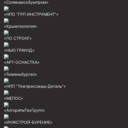
«Соликамскбумпром»
Пробки цементировочные
«НПО "ГРП ИНСТРУМЕНТ"»
Скребки корончатые СК и тросовые СТ
Центраторы колонные
«Крымгеология»
Герметизаторы устьевые
«ПО СТРОНГ»
Башмаки колонные
«НЬЮ ГРАУНД»
Инструмент для бурения и КРС (ловильный, аварийный)
«АРТ-ОСНАСТКА»
Перья для резки кабеля
«Тюменьбургео»
Шаблоны колонные
«НПП "Тяжпрессмаш-Деталь"»
Перья гидромониторные
Пауки гидравлические
«МЕПОС»
Пауки механические
«АлгоритмТехГрупп»
Желонки
«ИНЖСТРОЙ-БУРЕНИЕ»
Ерши механические