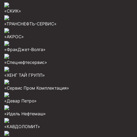
Циркуляционные системы и оборудование для
приготовления и очистки бурового раствора
«СКИК»
Технологическая оснастка обсадных колонн
«ТРАНСНЕФТЬ-СЕРВИС»
Патрубки цементировочные ПЦ
«АКРОС»
Краны шаровые КШЗ
Головки цементировочные универсальные
«ФракДжет-Волга»
Устройство экранирующее для цементирования
«Спецнефтесервис»
скважин УЭЦС
Турбулизаторы типа ЦТ
«ХЕНГ ТАЙ ГРУПП»
Разъединители резьбовые РР
«Сервис Пром Комплектация»
Переводники
«Девар Петро»
Кольца ограничительные ПЦ и ЦЦ
«Идель Нефтемаш»
Клапаны обратные
Краны шаровые и пробковые
«КАВДОЛОМИТ»
Муфты ступенчатого цементирования