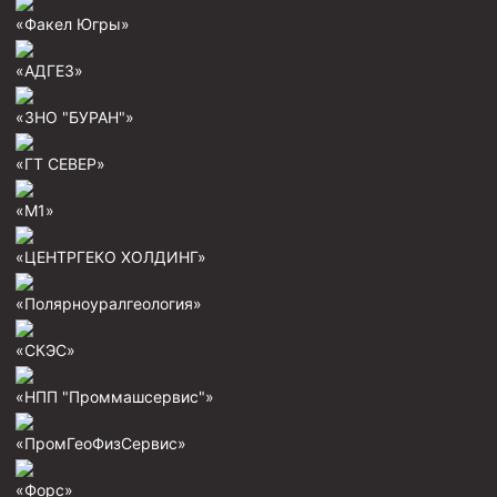
Скреперы механические
«Факел Югры»
Штанголовки
«АДГЕЗ»
Удочки ловильные
«ЗНО "БУРАН"»
Труболовки
«ГТ СЕВЕР»
Шламометаллоуловитель ШМУ
Обурочный комплекс ОК
«М1»
Фрезеры торцевые с фрезерующей воронкой и с
«ЦЕНТРГЕКО ХОЛДИНГ»
заводным зубом
Магнитные ловители
«Полярноуралгеология»
Фрезеры арбузообразные
«СКЭС»
Фрезеры стартово-оконные
«НПП "Проммашсервис"»
Печати свинцовые
«ПромГеоФизСервис»
Калибраторы расширители
Фрезеры Барракуда
«Форс»