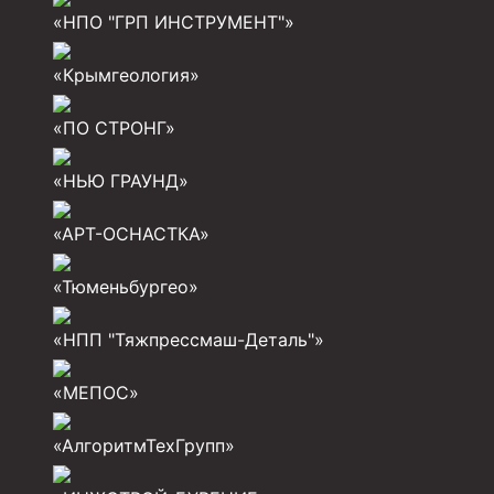
«НПО "ГРП ИНСТРУМЕНТ"»
Разъединители резьбовые РР
«Крымгеология»
Переводники
Кольца ограничительные ПЦ и ЦЦ
«ПО СТРОНГ»
Клапаны обратные
«НЬЮ ГРАУНД»
Краны шаровые и пробковые
«АРТ-ОСНАСТКА»
Муфты ступенчатого цементирования
«Тюменьбургео»
Пробки цементировочные
Скребки корончатые СК и тросовые СТ
«НПП "Тяжпрессмаш-Деталь"»
Центраторы колонные
«МЕПОС»
Герметизаторы устьевые
«АлгоритмТехГрупп»
Башмаки колонные