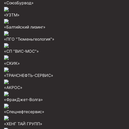
«СоюзБурвод»
Муфта ОТТГ 146
«УЗТМ»
Муфта ОТТГ 127
Муфта ОТТГ 114
«Балтийский лизинг»
Буровое оборудование
«ПГО "Тюменьгеология"»
Фонтанная и запорная арматура
«СП "ВИС-МОС"»
Оборудование для трубопроводов и манифольдов
высокого давления
«СКИК»
Задвижки буровые
«ТРАНСНЕФТЬ-СЕРВИС»
Буровые насосы
«АКРОС»
Противовыбросовое оборудование
«ФракДжет-Волга»
Системы верхнего привода (СВП)
Элеваторы трубные
«Спецнефтесервис»
Буровые установки
«ХЕНГ ТАЙ ГРУПП»