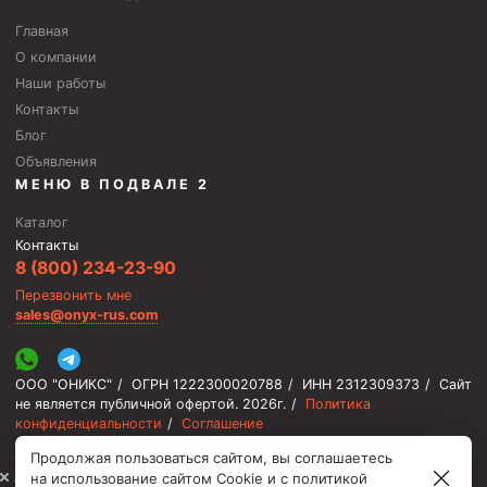
Главная
О компании
Наши работы
Контакты
Блог
Объявления
МЕНЮ В ПОДВАЛЕ 2
Каталог
Контакты
8 (800) 234-23-90
Перезвонить мне
sales@onyx-rus.com
ООО "ОНИКС"
/
ОГРН 1222300020788
/
ИНН 2312309373
/
Сайт
не является публичной офертой.
2026г.
/
Политика
конфиденциальности
/
Соглашение
Продолжая пользоваться сайтом, вы соглашаетесь
⚡️ Мы онлайн, ответим быстро
на использование сайтом Cookie и с
политикой