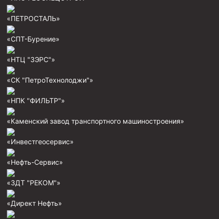
Муфта ОТТМ 146
«ПЕТРОСТАЛЬ»
Муфта БТС 324
«СПТ-Бурение»
Муфта БТС 245
«НТЦ "ЗЭРС"»
Муфта БТС 178
«СК "ПетроТехнолоджи"»
Муфта БТС 168
Муфта ОТТМ 127
«НПК "ФИЛЬТР"»
Муфта БТС 146
«Каменский завод транспортного машиностроения»
Муфта ОТТМ 245
«Инвестгеосервис»
Муфта ОТТМ 324
«Нефть-Сервис»
Муфта ОТТМ 178
Муфта ОТТМ 168
«ЗДТ "РЕКОМ"»
Муфта ОТТМ 114
«Директ Нефть»
Муфта ОТТГ 168