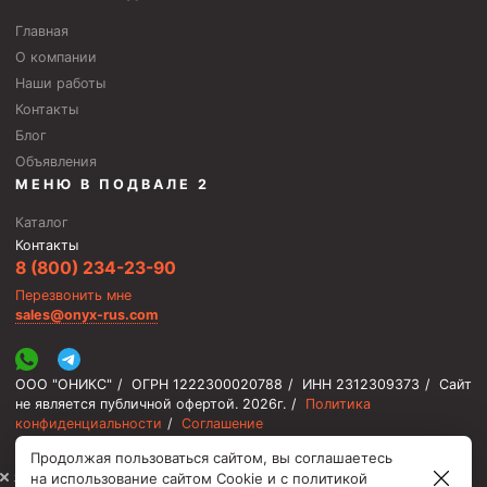
Главная
О компании
Наши работы
Контакты
Блог
Объявления
МЕНЮ В ПОДВАЛЕ 2
Каталог
Контакты
8 (800) 234-23-90
Перезвонить мне
sales@onyx-rus.com
ООО "ОНИКС"
/
ОГРН 1222300020788
/
ИНН 2312309373
/
Сайт
не является публичной офертой.
2026г.
/
Политика
конфиденциальности
/
Соглашение
Продолжая пользоваться сайтом, вы соглашаетесь
⚡️ Мы онлайн, ответим быстро
на использование сайтом Cookie и с
политикой