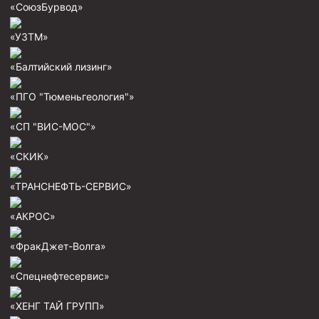
«СоюзБурвод»
Муфта ОТТГ 146
«УЗТМ»
Муфта ОТТГ 127
Муфта ОТТГ 114
«Балтийский лизинг»
Буровое оборудование
«ПГО "Тюменьгеология"»
Фонтанная и запорная арматура
«СП "ВИС-МОС"»
Оборудование для трубопроводов и манифольдов
высокого давления
«СКИК»
Задвижки буровые
«ТРАНСНЕФТЬ-СЕРВИС»
Буровые насосы
«АКРОС»
Противовыбросовое оборудование
«ФракДжет-Волга»
Системы верхнего привода (СВП)
Элеваторы трубные
«Спецнефтесервис»
Буровые установки
«ХЕНГ ТАЙ ГРУПП»