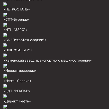
Муфта ОТТМ 146
«ПЕТРОСТАЛЬ»
Муфта БТС 324
«СПТ-Бурение»
Муфта БТС 245
«НТЦ "ЗЭРС"»
Муфта БТС 178
«СК "ПетроТехнолоджи"»
Муфта БТС 168
Муфта ОТТМ 127
«НПК "ФИЛЬТР"»
Муфта БТС 146
«Каменский завод транспортного машиностроения»
Муфта ОТТМ 245
«Инвестгеосервис»
Муфта ОТТМ 324
«Нефть-Сервис»
Муфта ОТТМ 178
Муфта ОТТМ 168
«ЗДТ "РЕКОМ"»
Муфта ОТТМ 114
«Директ Нефть»
Муфта ОТТГ 168