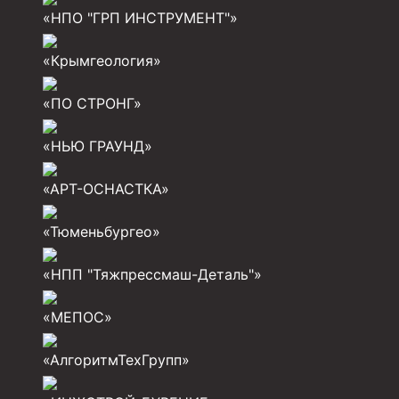
«НПО "ГРП ИНСТРУМЕНТ"»
Разъединители резьбовые РР
«Крымгеология»
Переводники
Кольца ограничительные ПЦ и ЦЦ
«ПО СТРОНГ»
Клапаны обратные
«НЬЮ ГРАУНД»
Краны шаровые и пробковые
«АРТ-ОСНАСТКА»
Муфты ступенчатого цементирования
«Тюменьбургео»
Пробки цементировочные
Скребки корончатые СК и тросовые СТ
«НПП "Тяжпрессмаш-Деталь"»
Центраторы колонные
«МЕПОС»
Герметизаторы устьевые
«АлгоритмТехГрупп»
Башмаки колонные