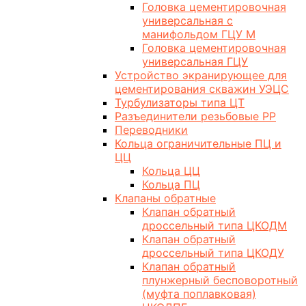
Головка цементировочная
универсальная с
манифольдом ГЦУ М
Головка цементировочная
универсальная ГЦУ
Устройство экранирующее для
цементирования скважин УЭЦС
Турбулизаторы типа ЦТ
Разъединители резьбовые РР
Переводники
Кольца ограничительные ПЦ и
ЦЦ
Кольца ЦЦ
Кольца ПЦ
Клапаны обратные
Клапан обратный
дроссельный типа ЦКОДМ
Клапан обратный
дроссельный типа ЦКОДУ
Клапан обратный
плунжерный бесповоротный
(муфта поплавковая)