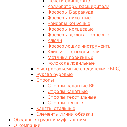
Печати свинцовые
Калибраторы расширители
Фрезеры Барракуда
Фрезеры пилотные
Райберы конусные
Фрезеры кольцевые
Фрезеры-долота торцевые
Ключи
Фрезерующие инструменты
Клинья — отклонители
Метчики ловильные
Колокола ловильные
Быстроразъёмные соединения (БРС)
Рукава буровые
Стропы
Стропы канатные ВК
Стропы канатные
Стропы текстильные
Стропы цепные
Канаты стальные
Элементы линии обвязки
Обсадные трубы и муфты к ним
О компании