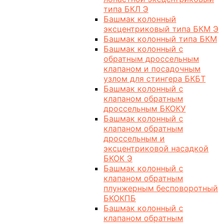
типа БКЛ Э
Башмак колонный
эксцентриковый типа БКМ Э
Башмак колонный типа БКМ
Башмак колонный с
обратным дроссельным
клапаном и посадочным
узлом для стингера БКБТ
Башмак колонный с
клапаном обратным
дроссельным БКОКУ
Башмак колонный с
клапаном обратным
дроссельным и
эксцентриковой насадкой
БКОК Э
Башмак колонный с
клапаном обратным
плунжерным бесповоротный
БКОКПБ
Башмак колонный с
клапаном обратным