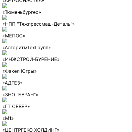
«АРТ-ОСНАСТКА»
«Тюменьбургео»
«НПП "Тяжпрессмаш-Деталь"»
«МЕПОС»
«АлгоритмТехГрупп»
«ИНЖСТРОЙ-БУРЕНИЕ»
«Факел Югры»
«АДГЕЗ»
«ЗНО "БУРАН"»
«ГТ СЕВЕР»
«М1»
«ЦЕНТРГЕКО ХОЛДИНГ»