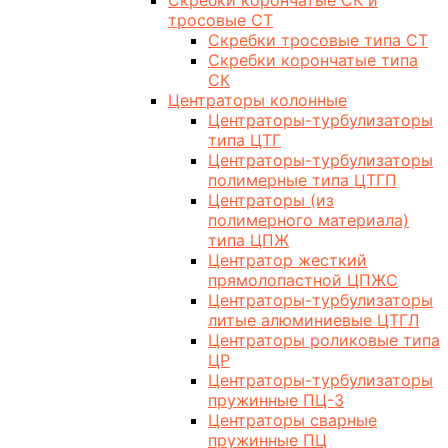
Скребки корончатые СК и
тросовые СТ
Скребки тросовые типа СТ
Скребки корончатые типа
СК
Центраторы колонные
Центраторы-турбулизаторы
типа ЦТГ
Центраторы-турбулизаторы
полимерные типа ЦТГП
Центраторы (из
полимерного материала)
типа ЦПЖ
Центратор жесткий
прямолопастной ЦПЖС
Центраторы-турбулизаторы
литые алюминиевые ЦТГЛ
Центраторы роликовые типа
ЦР
Центраторы-турбулизаторы
пружинные ПЦ-3
Центраторы сварные
пружинные ПЦ