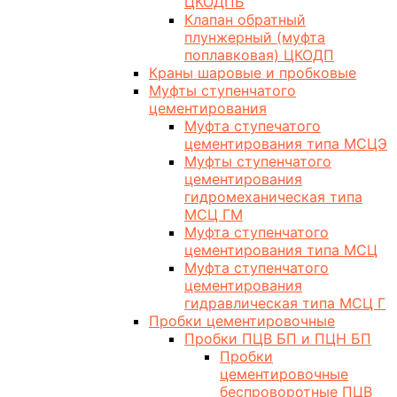
ЦКОДПБ
Клапан обратный
плунжерный (муфта
поплавковая) ЦКОДП
Краны шаровые и пробковые
Муфты ступенчатого
цементирования
Муфта ступечатого
цементирования типа МСЦЭ
Муфты ступенчатого
цементирования
гидромеханическая типа
МСЦ ГМ
Муфта ступенчатого
цементирования типа МСЦ
Муфта ступенчатого
цементирования
гидравлическая типа МСЦ Г
Пробки цементировочные
Пробки ПЦВ БП и ПЦН БП
Пробки
цементировочные
беспроворотные ПЦВ