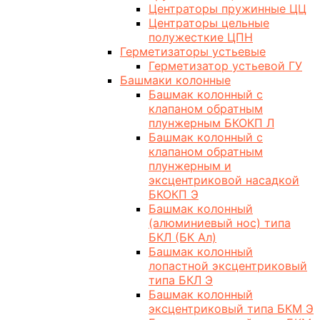
Центраторы пружинные ЦЦ
Центраторы цельные
полужесткие ЦПН
Герметизаторы устьевые
Герметизатор устьевой ГУ
Башмаки колонные
Башмак колонный с
клапаном обратным
плунжерным БКОКП Л
Башмак колонный с
клапаном обратным
плунжерным и
эксцентриковой насадкой
БКОКП Э
Башмак колонный
(алюминиевый нос) типа
БКЛ (БК Ал)
Башмак колонный
лопастной эксцентриковый
типа БКЛ Э
Башмак колонный
эксцентриковый типа БКМ Э