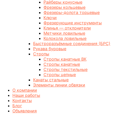
Райберы конусные
Фрезеры кольцевые
Фрезеры-долота торцевые
Ключи
Фрезерующие инструменты
Клинья — отклонители
Метчики ловильные
Колокола ловильные
Быстроразъёмные соединения (БРС)
Рукава буровые
Стропы
Стропы канатные ВК
Стропы канатные
Стропы текстильные
Стропы цепные
Канаты стальные
Элементы линии обвязки
О компании
Наши работы
Контакты
Блог
Объявления