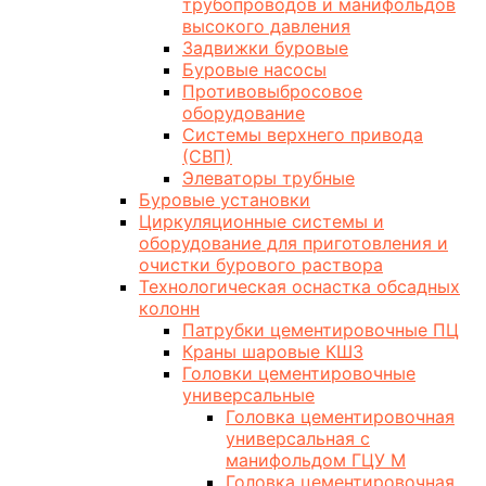
трубопроводов и манифольдов
высокого давления
Задвижки буровые
Буровые насосы
Противовыбросовое
оборудование
Системы верхнего привода
(СВП)
Элеваторы трубные
Буровые установки
Циркуляционные системы и
оборудование для приготовления и
очистки бурового раствора
Технологическая оснастка обсадных
колонн
Патрубки цементировочные ПЦ
Краны шаровые КШЗ
Головки цементировочные
универсальные
Головка цементировочная
универсальная с
манифольдом ГЦУ М
Головка цементировочная