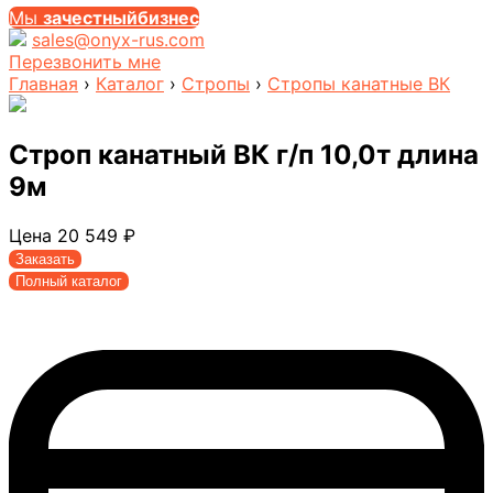
Мы
за
честныйбизнес
sales@onyx-rus.com
Перезвонить мне
Главная
›
Каталог
›
Стропы
›
Стропы канатные ВК
Строп канатный ВК г/п 10,0т длина
9м
Цена
20 549
₽
Заказать
Полный каталог