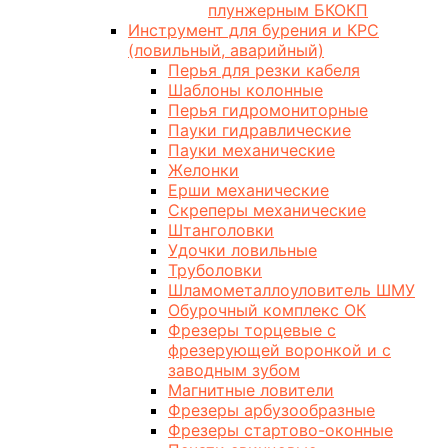
плунжерным БКОКП
Инструмент для бурения и КРС
(ловильный, аварийный)
Перья для резки кабеля
Шаблоны колонные
Перья гидромониторные
Пауки гидравлические
Пауки механические
Желонки
Ерши механические
Скреперы механические
Штанголовки
Удочки ловильные
Труболовки
Шламометаллоуловитель ШМУ
Обурочный комплекс ОК
Фрезеры торцевые с
фрезерующей воронкой и с
заводным зубом
Магнитные ловители
Фрезеры арбузообразные
Фрезеры стартово-оконные