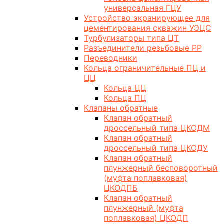
универсальная ГЦУ
Устройство экранирующее для
цементирования скважин УЭЦС
Турбулизаторы типа ЦТ
Разъединители резьбовые РР
Переводники
Кольца ограничительные ПЦ и
ЦЦ
Кольца ЦЦ
Кольца ПЦ
Клапаны обратные
Клапан обратный
дроссельный типа ЦКОДМ
Клапан обратный
дроссельный типа ЦКОДУ
Клапан обратный
плунжерный бесповоротный
(муфта поплавковая)
ЦКОДПБ
Клапан обратный
плунжерный (муфта
поплавковая) ЦКОДП