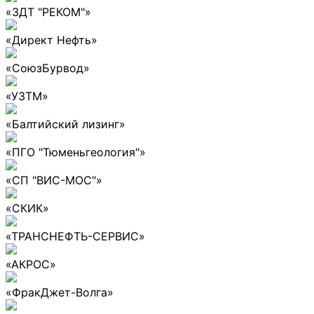
«ЗДТ "РЕКОМ"»
«Директ Нефть»
«СоюзБурвод»
«УЗТМ»
«Балтийский лизинг»
«ПГО "Тюменьгеология"»
«СП "ВИС-МОС"»
«СКИК»
«ТРАНСНЕФТЬ-СЕРВИС»
«АКРОС»
«ФракДжет-Волга»