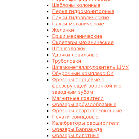
Шаблоны колонные
Перья гидромониторные
Пауки гидравлические
Пауки механические
Желонки
Ерши механические
Скреперы механические
Штанголовки
Удочки ловильные
Труболовки
Шламометаллоуловитель ШМУ
Обурочный комплекс ОК
Фрезеры торцевые с
фрезерующей воронкой и с
заводным зубом
Магнитные ловители
Фрезеры арбузообразные
Фрезеры стартово-оконные
Печати свинцовые
Калибраторы расширители
Фрезеры Барракуда
Фрезеры пилотные