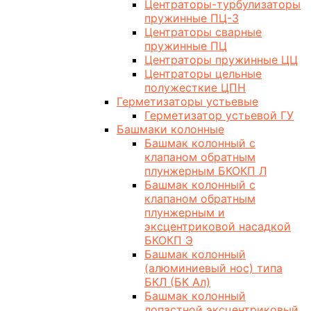
Центраторы-турбулизаторы
пружинные ПЦ-3
Центраторы сварные
пружинные ПЦ
Центраторы пружинные ЦЦ
Центраторы цельные
полужесткие ЦПН
Герметизаторы устьевые
Герметизатор устьевой ГУ
Башмаки колонные
Башмак колонный с
клапаном обратным
плунжерным БКОКП Л
Башмак колонный с
клапаном обратным
плунжерным и
эксцентриковой насадкой
БКОКП Э
Башмак колонный
(алюминиевый нос) типа
БКЛ (БК Ал)
Башмак колонный
лопастной эксцентриковый