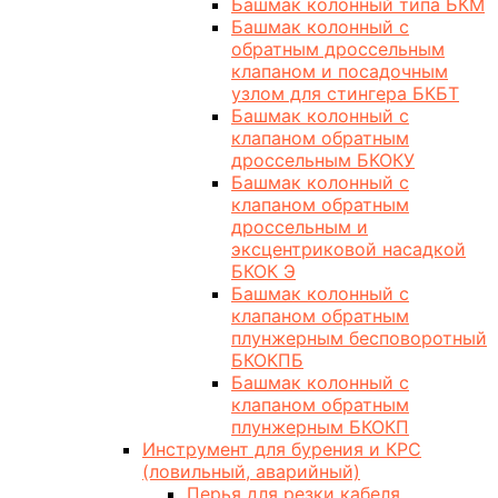
Башмак колонный типа БКМ
Башмак колонный с
обратным дроссельным
клапаном и посадочным
узлом для стингера БКБТ
Башмак колонный с
клапаном обратным
дроссельным БКОКУ
Башмак колонный с
клапаном обратным
дроссельным и
эксцентриковой насадкой
БКОК Э
Башмак колонный с
клапаном обратным
плунжерным бесповоротный
БКОКПБ
Башмак колонный с
клапаном обратным
плунжерным БКОКП
Инструмент для бурения и КРС
(ловильный, аварийный)
Перья для резки кабеля