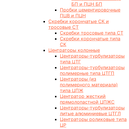
БП и ПЦН БП
Пробки цементировочные
ПЦВ и ПЦН
Скребки корончатые СК и
тросовые СТ
Скребки тросовые типа СТ
Скребки корончатые типа
СК
Центраторы колонные
Центраторы-турбулизаторы
типа ЦТГ
Центраторы-турбулизаторы
полимерные типа ЦТГП
Центраторы (из
полимерного материала)
типа ЦПЖ
Центратор жесткий
прямолопастной ЦПЖС
Центраторы-турбулизаторы
литые алюминиевые ЦТГЛ
Центраторы роликовые типа
ЦР